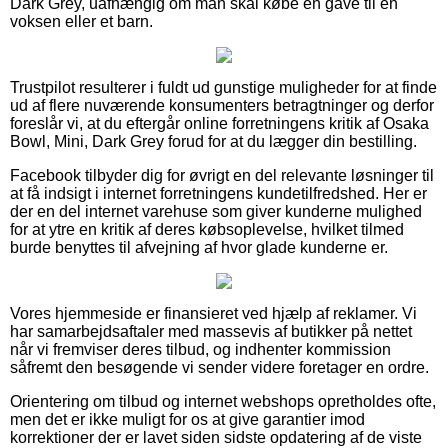
Dark Grey, uafhængig om man skal købe en gave til en
voksen eller et barn.
Trustpilot resulterer i fuldt ud gunstige muligheder for at finde
ud af flere nuværende konsumenters betragtninger og derfor
foreslår vi, at du eftergår online forretningens kritik af Osaka
Bowl, Mini, Dark Grey forud for at du lægger din bestilling.
Facebook tilbyder dig for øvrigt en del relevante løsninger til
at få indsigt i internet forretningens kundetilfredshed. Her er
der en del internet varehuse som giver kunderne mulighed
for at ytre en kritik af deres købsoplevelse, hvilket tilmed
burde benyttes til afvejning af hvor glade kunderne er.
Vores hjemmeside er finansieret ved hjælp af reklamer. Vi
har samarbejdsaftaler med massevis af butikker på nettet
når vi fremviser deres tilbud, og indhenter kommission
såfremt den besøgende vi sender videre foretager en ordre.
Orientering om tilbud og internet webshops opretholdes ofte,
men det er ikke muligt for os at give garantier imod
korrektioner der er lavet siden sidste opdatering af de viste