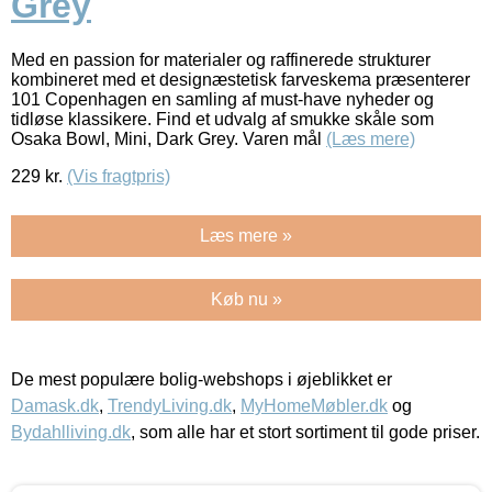
Grey
Med en passion for materialer og raffinerede strukturer
kombineret med et designæstetisk farveskema præsenterer
101 Copenhagen en samling af must-have nyheder og
tidløse klassikere. Find et udvalg af smukke skåle som
Osaka Bowl, Mini, Dark Grey. Varen mål
(Læs mere)
229
kr.
(Vis fragtpris)
Læs mere »
Køb nu »
De mest populære bolig-webshops i øjeblikket er
Damask.dk
,
TrendyLiving.dk
,
MyHomeMøbler.dk
og
Bydahlliving.dk
, som alle har et stort sortiment til gode priser.