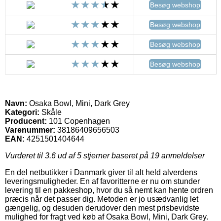
Besøg webshop
Besøg webshop
Besøg webshop
Besøg webshop
Navn:
Osaka Bowl, Mini, Dark Grey
Kategori:
Skåle
Producent:
101 Copenhagen
Varenummer:
38186409656503
EAN:
4251501404644
Vurderet til
3.6
ud af 5 stjerner baseret på
19
anmeldelser
En del netbutikker i Danmark giver til alt held alverdens
leveringsmuligheder. En af favoritterne er nu om stunder
levering til en pakkeshop, hvor du så nemt kan hente ordren
præcis når det passer dig. Metoden er jo usædvanlig let
gængelig, og desuden derudover den mest prisbevidste
mulighed for fragt ved køb af Osaka Bowl, Mini, Dark Grey.