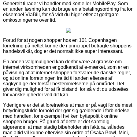
Generelt tilråder vi handler med kort eller MobilePay. Som
en anden løsning kan du bruge en afbetalingsordning fra for
eksempel ViaBill, for så vidt du higer efter at godtgøre
omkostningerne over tid.
Forud for at nogen shopper hos en 101 Copenhagen
forretning på nettet kunne de i princippet betragte shoppens
handelsvilkår, dog er det normalt ikke super interessant.
En anden valgmulighed kan derfor være at granske om
internet virksomheden er godkendt af e-mærket, som er en
påvisning af at internet shoppen forsvarer de danske regler,
og at online forretningen fra tid til anden efterses af
sagkyndige der forstår bestemmelserne på området. Det
giver dig mulighed for at få bistand, for så vidt du udsættes
for vanskeligheder ved dit køb.
Yderligere er det at foretrække at man er på vagt for de mest
betydningsfulde forhold der gør sig gældende i forbindelse
med handlen, for eksempel hvilken byttepolitik online
shoppen bruger. På grund af dette er det samtidig
afgørende, at man stadig bibeholder sin faktura, således
man altid vil kunne eftervise sin ordre af Osaka Bowl, Mini,