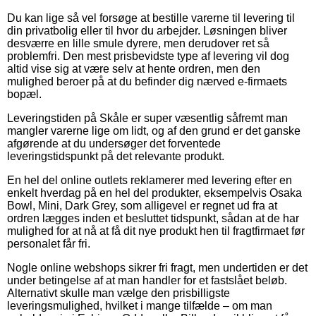
Du kan lige så vel forsøge at bestille varerne til levering til
din privatbolig eller til hvor du arbejder. Løsningen bliver
desværre en lille smule dyrere, men derudover ret så
problemfri. Den mest prisbevidste type af levering vil dog
altid vise sig at være selv at hente ordren, men den
mulighed beroer på at du befinder dig nærved e-firmaets
bopæl.
Leveringstiden på Skåle er super væsentlig såfremt man
mangler varerne lige om lidt, og af den grund er det ganske
afgørende at du undersøger det forventede
leveringstidspunkt på det relevante produkt.
En hel del online outlets reklamerer med levering efter en
enkelt hverdag på en hel del produkter, eksempelvis Osaka
Bowl, Mini, Dark Grey, som alligevel er regnet ud fra at
ordren lægges inden et besluttet tidspunkt, sådan at de har
mulighed for at nå at få dit nye produkt hen til fragtfirmaet før
personalet får fri.
Nogle online webshops sikrer fri fragt, men undertiden er det
under betingelse af at man handler for et fastslået beløb.
Alternativt skulle man vælge den prisbilligste
leveringsmulighed, hvilket i mange tilfælde – om man