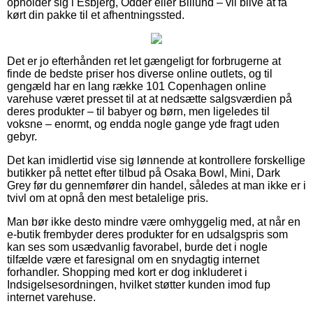
opholder sig i Esbjerg, Odder eller Billund – vil blive at få
kørt din pakke til et afhentningssted.
Det er jo efterhånden ret let gængeligt for forbrugerne at
finde de bedste priser hos diverse online outlets, og til
gengæld har en lang række 101 Copenhagen online
varehuse været presset til at at nedsætte salgsværdien på
deres produkter – til babyer og børn, men ligeledes til
voksne – enormt, og endda nogle gange yde fragt uden
gebyr.
Det kan imidlertid vise sig lønnende at kontrollere forskellige
butikker på nettet efter tilbud på Osaka Bowl, Mini, Dark
Grey før du gennemfører din handel, således at man ikke er i
tvivl om at opnå den mest betalelige pris.
Man bør ikke desto mindre være omhyggelig med, at når en
e-butik frembyder deres produkter for en udsalgspris som
kan ses som usædvanlig favorabel, burde det i nogle
tilfælde være et faresignal om en snydagtig internet
forhandler. Shopping med kort er dog inkluderet i
Indsigelsesordningen, hvilket støtter kunden imod fup
internet varehuse.