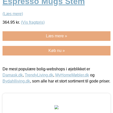
Espresso Mugs Stem
(Læs mere)
364.95
kr.
(Vis fragtpris)
Læs mere »
Køb nu »
De mest populære bolig-webshops i øjeblikket er
Damask.dk
,
TrendyLiving.dk
,
MyHomeMøbler.dk
og
Bydahlliving.dk
, som alle har et stort sortiment til gode priser.