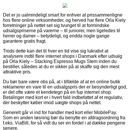
Det er jo ualmindeligt smart for enhver at prissammenligne
hos flere online virksomheder, og herved har flere Orla Kiely
forretninger på nettet set sig tvunget til at formindske
udsalgspriserne på varerne – til juniorer, men ligeledes til
herrer og damer – betydeligt, og endda nogle gange
garantere gratis fragt.
Trods dette kan det til hver en tid vise sig lukrativt at
analysere indtil flere internet shops i Danmark efter udsalg
på Orla Kiely – Stacking Espresso Mugs Stem inden du
bestiller, således at du er sikker på at skaffe sig den mest
attraktive pris.
Du bør bare være obs på, at i tilfælde af at en online butik
reklamerer en vare til en udsalgspris der er besynderligt god,
er det ofte være et kendetegn på en fup internet shop.
Betalinger med kort er i hvert fald indbefattet af et regulativ,
der beskytter køber imod uægte shops på nettet.
Generelt går vi ind for handler med kort eller MobilePay.
Som en anden løsning bør du benytte en afdragsordning fra
f.eks. ViaBill, for så vidt du ser en fordel i at dække pengene
senere.