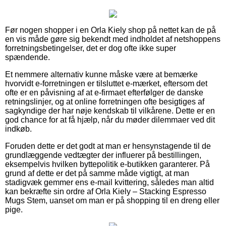
Før nogen shopper i en Orla Kiely shop på nettet kan de på
en vis måde gøre sig bekendt med indholdet af netshoppens
forretningsbetingelser, det er dog ofte ikke super
spændende.
Et nemmere alternativ kunne måske være at bemærke
hvorvidt e-forretningen er tilsluttet e-mærket, eftersom det
ofte er en påvisning af at e-firmaet efterfølger de danske
retningslinjer, og at online forretningen ofte besigtiges af
sagkyndige der har nøje kendskab til vilkårene. Dette er en
god chance for at få hjælp, når du møder dilemmaer ved dit
indkøb.
Foruden dette er det godt at man er hensynstagende til de
grundlæggende vedtægter der influerer på bestillingen,
eksempelvis hvilken byttepolitik e-butikken garanterer. På
grund af dette er det på samme måde vigtigt, at man
stadigvæk gemmer ens e-mail kvittering, således man altid
kan bekræfte sin ordre af Orla Kiely – Stacking Espresso
Mugs Stem, uanset om man er på shopping til en dreng eller
pige.