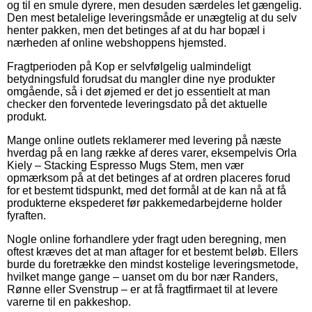
og til en smule dyrere, men desuden særdeles let gængelig.
Den mest betalelige leveringsmåde er unægtelig at du selv
henter pakken, men det betinges af at du har bopæl i
nærheden af online webshoppens hjemsted.
Fragtperioden på Kop er selvfølgelig ualmindeligt
betydningsfuld forudsat du mangler dine nye produkter
omgående, så i det øjemed er det jo essentielt at man
checker den forventede leveringsdato på det aktuelle
produkt.
Mange online outlets reklamerer med levering på næste
hverdag på en lang række af deres varer, eksempelvis Orla
Kiely – Stacking Espresso Mugs Stem, men vær
opmærksom på at det betinges af at ordren placeres forud
for et bestemt tidspunkt, med det formål at de kan nå at få
produkterne ekspederet før pakkemedarbejderne holder
fyraften.
Nogle online forhandlere yder fragt uden beregning, men
oftest kræves det at man aftager for et bestemt beløb. Ellers
burde du foretrække den mindst kostelige leveringsmetode,
hvilket mange gange – uanset om du bor nær Randers,
Rønne eller Svenstrup – er at få fragtfirmaet til at levere
varerne til en pakkeshop.