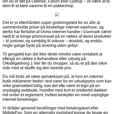
om du er tæt på Odense, Farum eller Lystrup – vil være at få
dem til at køre varerne til en pakkeshop.
Det er jo efterhånden super gnidningsløst for os alle at
sammenholde priser på forskellige internet varehuse, og
derfor har flertallet af Osmo internet handler i Danmark været
nødt til at tvinge prisniveauet på en række af deres produkter
– til juniorer, og samtidig til voksne – drastisk, og endda
nogle gange byde på levering uden gebyr.
Til gengæld kan det ikke desto mindre være rentabelt at
eftergå en række e-forhandlere efter udsalg på
Orkidégødning 1 liter før du shopper, så du er på den sikre
side med at skaffe sig den laveste pris.
Du må trods alt være opmærksom på, at hvis en internet
butik reklamerer bedst i test varer for en udsalgspris som kan
virke grænseløst billig, kan det ofte være et tegn på en
snydagtig webbutik. Handler med kort er imidlertid dækket
ind under et reglement, hvilket beskytter en imod uoprigtige
internet forretninger.
Vi tilråder generelt bestillinger med betalingskort eller
MobilePay. Som en alternativ mulighed kunne du bruge en