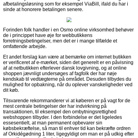
afbetalingsløsning som for eksempel ViaBill, ifald du har i
sinde at honorere betalingen senere.
Forinden folk handler i en Osmo online virksomhed behøver
de i princippet have øje for webbutikkens
forretningsbetingelser, men det er i mange tilfælde et
omfattende arbejde.
Et andet forslag kan være at bemærke om internet butikken
er verificeret af e-mærket, siden det generelt er en påvisning
af at netbutikken efterlever dansk lovgivning, og at online
shoppen jævnligt undersøges af fagfolk der har nøje
kendskab til vedtægterne på området. Desuden tilbydes du
mulighed for opbakning, når du oplever vanskeligheder ved
dit køb.
Tilsvarende rekommanderer vi at køberen er på vagt for de
mest centrale betingelser der har indvirkning på
transaktionen, til eksempel den ombytningsrettighed
webshoppen tilbyder. I den forbindelse er det ligeledes
essesentielt, at man permanent opbevarer sin
købsbekræftelse, så man til enhver tid kan bekræfte ordren
af Orkidégødning 1 liter, ligegyldigt om man er på udkig efter