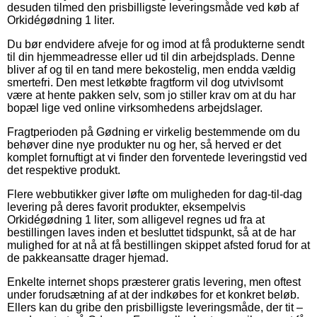
desuden tilmed den prisbilligste leveringsmåde ved køb af
Orkidégødning 1 liter.
Du bør endvidere afveje for og imod at få produkterne sendt
til din hjemmeadresse eller ud til din arbejdsplads. Denne
bliver af og til en tand mere bekostelig, men endda vældig
smertefri. Den mest letkøbte fragtform vil dog utvivlsomt
være at hente pakken selv, som jo stiller krav om at du har
bopæl lige ved online virksomhedens arbejdslager.
Fragtperioden på Gødning er virkelig bestemmende om du
behøver dine nye produkter nu og her, så herved er det
komplet fornuftigt at vi finder den forventede leveringstid ved
det respektive produkt.
Flere webbutikker giver løfte om muligheden for dag-til-dag
levering på deres favorit produkter, eksempelvis
Orkidégødning 1 liter, som alligevel regnes ud fra at
bestillingen laves inden et besluttet tidspunkt, så at de har
mulighed for at nå at få bestillingen skippet afsted forud for at
de pakkeansatte drager hjemad.
Enkelte internet shops præsterer gratis levering, men oftest
under forudsætning af at der indkøbes for et konkret beløb.
Ellers kan du gribe den prisbilligste leveringsmåde, der tit –