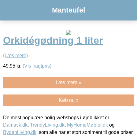
Manteufel
Orkidégødning 1 liter
(Læs mere)
49.95
kr.
(Vis fragtpris)
Læs mere »
Køb nu »
De mest populære bolig-webshops i øjeblikket er
Damask.dk
,
TrendyLiving.dk
,
MyHomeMøbler.dk
og
Bydahlliving.dk
, som alle har et stort sortiment til gode priser.