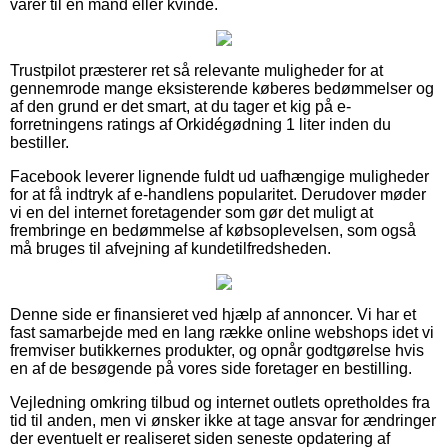
varer til en mand eller kvinde.
Trustpilot præsterer ret så relevante muligheder for at
gennemrode mange eksisterende køberes bedømmelser og
af den grund er det smart, at du tager et kig på e-
forretningens ratings af Orkidégødning 1 liter inden du
bestiller.
Facebook leverer lignende fuldt ud uafhængige muligheder
for at få indtryk af e-handlens popularitet. Derudover møder
vi en del internet foretagender som gør det muligt at
frembringe en bedømmelse af købsoplevelsen, som også
må bruges til afvejning af kundetilfredsheden.
Denne side er finansieret ved hjælp af annoncer. Vi har et
fast samarbejde med en lang række online webshops idet vi
fremviser butikkernes produkter, og opnår godtgørelse hvis
en af de besøgende på vores side foretager en bestilling.
Vejledning omkring tilbud og internet outlets opretholdes fra
tid til anden, men vi ønsker ikke at tage ansvar for ændringer
der eventuelt er realiseret siden seneste opdatering af