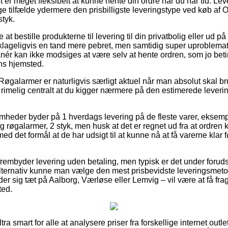
t er meget fleksibelt at kunne hente din ordre når du har tid. Lev
ge tilfælde ydermere den prisbilligste leveringstype ved køb af
styk.
t bestille produkterne til levering til din privatbolig eller ud p
lageligvis en tand mere pebret, men samtidig super uproblema
ér kan ikke modsiges at være selv at hente ordren, som jo beting
ens hjemsted.
Røgalarmer er naturligvis særligt aktuel når man absolut skal b
rimelig centralt at du kigger nærmere på den estimerede leveri
mheder byder på 1 hverdags levering på de fleste varer, eksemp
 røgalarmer, 2 styk, men husk at det er regnet ud fra at ordren 
med det formål at de har udsigt til at kunne nå at få varerne klar 
rembyder levering uden betaling, men typisk er det under forud
 alternativ kunne man vælge den mest prisbevidste leveringsmeto
r sig tæt på Aalborg, Værløse eller Lemvig – vil være at få frag
ted.
ltra smart for alle at analysere priser fra forskellige internet out