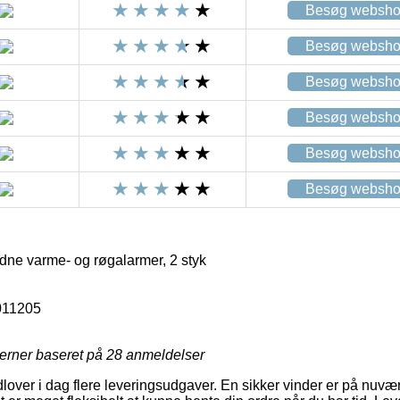
Besøg websh
Besøg websh
Besøg websh
Besøg websh
Besøg websh
Besøg websh
dne varme- og røgalarmer, 2 styk
011205
jerner baseret på
28
anmeldelser
dlover i dag flere leveringsudgaver. En sikker vinder er på nuvæ