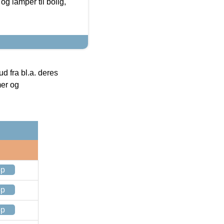
g lamper til bolig,
 fra bl.a. deres
mer og
op
op
op