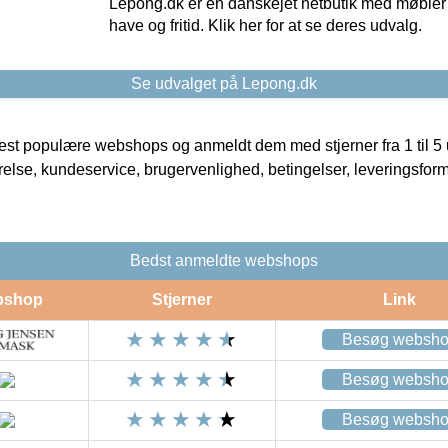
Lepong.dk er en danskejet netbutik med møbler o
have og fritid. Klik her for at se deres udvalg.
Se udvalget på Lepong.dk
t populære webshops og anmeldt dem med stjerner fra 1 til 5 ud
rrelse, kundeservice, brugervenlighed, betingelser, leveringsfor
Bedst anmeldte webshops
bshop
Stjerner
Link
Besøg websh
Besøg websh
Besøg websh