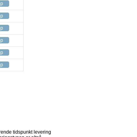
op
op
op
op
op
op
rende tidspunkt levering