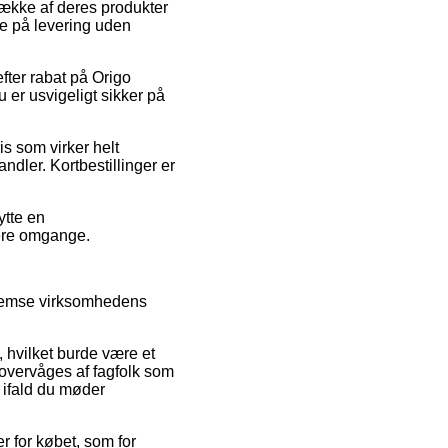
ække af deres produkter
de på levering uden
efter rabat på Origo
 er usvigeligt sikker på
s som virker helt
ndler. Kortbestillinger er
ytte en
lere omgange.
nnemse virksomhedens
 hvilket burde være et
 overvåges af fagfolk som
 ifald du møder
er for købet, som for