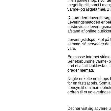
til en pakkeshop, hvor de
meget ligetil, samt i man
varme- og røgalarmer, 2 
Du bør derudover forsøge a
Leveringsmetoden er bek
prisbevidste leveringsman
afstand af online butikk
Leveringstidspunktet på 
samme, så herved er det 
vare.
En masse internet virkso
Serieforbundne varme- og
end et aftalt klokkeslæt, 
drager hjemad.
Nogle enkelte netshops f
for en fastsat pris. Som
hensyn til om man opholde
ordren til et udleveringss
Det har vist sig at være u