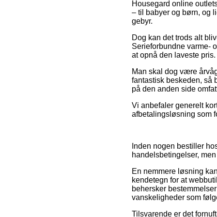
Housegard online outlet
– til babyer og børn, og
gebyr.
Dog kan det trods alt bli
Serieforbundne varme- og 
at opnå den laveste pris.
Man skal dog være årvåge
fantastisk beskeden, så b
på den anden side omfatte
Vi anbefaler generelt ko
afbetalingsløsning som f
Inden nogen bestiller h
handelsbetingelser, men d
En nemmere løsning kan v
kendetegn for at webbuti
behersker bestemmelserne
vanskeligheder som følge
Tilsvarende er det fornuf