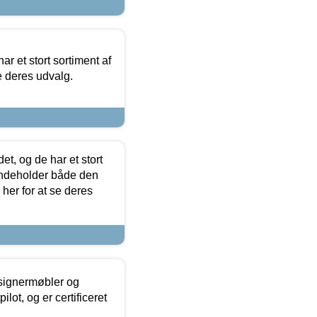
ar et stort sortiment af
e deres udvalg.
t, og de har et stort
 indeholder både den
 her for at se deres
esignermøbler og
lot, og er certificeret