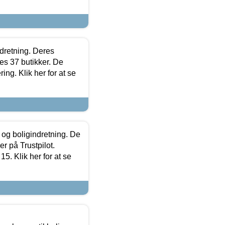
ndretning. Deres
s 37 butikker. De
ing. Klik her for at se
 og boligindretning. De
r på Trustpilot.
5. Klik her for at se