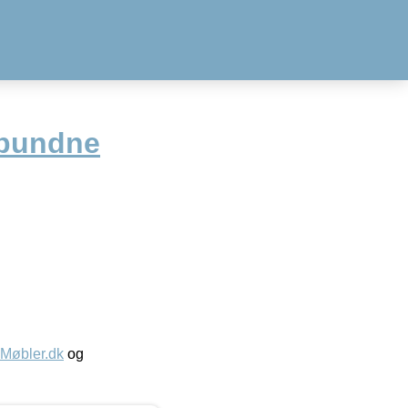
rbundne
øbler.dk
og