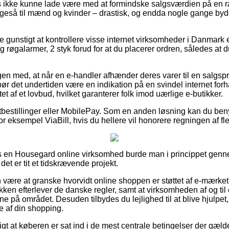
s ikke kunne lade være med at formindske salgsværdien på en r
 ligeså til mænd og kvinder – drastisk, og endda nogle gange by
ve gunstigt at kontrollere visse internet virksomheder i Danmark 
røgalarmer, 2 styk forud for at du placerer ordren, således at du
n med, at når en e-handler afhænder deres varer til en salgspri
ør det undertiden være en indikation på en svindel internet forha
t af et lovbud, hvilket garanterer folk imod uærlige e-butikker.
rtbestillinger eller MobilePay. Som en anden løsning kan du ben
or eksempel ViaBill, hvis du hellere vil honorere regningen af f
os en Housegard online virksomhed burde man i princippet ge
et er tit et tidskrævende projekt.
ære at granske hvorvidt online shoppen er støttet af e-mærket,
kken efterlever de danske regler, samt at virksomheden af og til
 på området. Desuden tilbydes du lejlighed til at blive hjulpet,
 af din shopping.
tigt at køberen er sat ind i de mest centrale betingelser der gæld