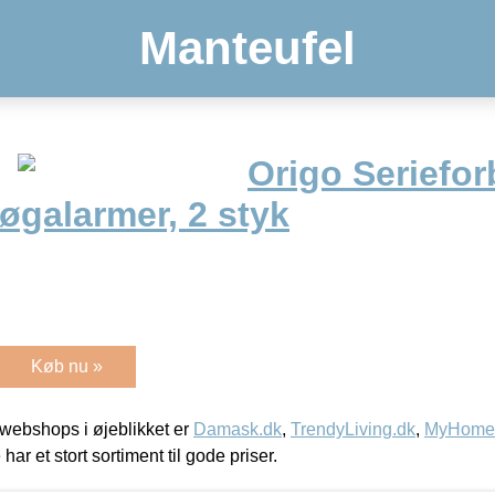
Manteufel
Origo Seriefo
øgalarmer, 2 styk
Køb nu »
webshops i øjeblikket er
Damask.dk
,
TrendyLiving.dk
,
MyHomeM
 har et stort sortiment til gode priser.