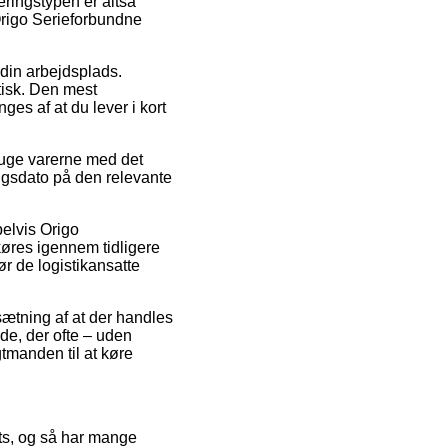
eringstypen er altså
 Origo Serieforbundne
å din arbejdsplads.
tisk. Den mest
es af at du lever i kort
ruge varerne med det
ngsdato på den relevante
elvis Origo
køres igennem tidligere
før de logistikansatte
sætning af at der handles
de, der ofte – uden
tmanden til at køre
lets, og så har mange