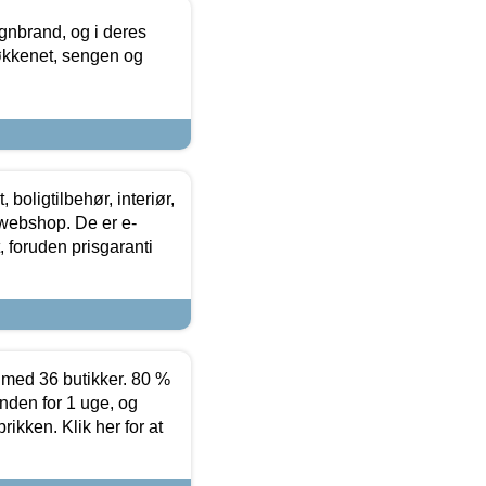
nbrand, og i deres
køkkenet, sengen og
boligtilbehør, interiør,
 webshop. De er e-
 foruden prisgaranti
ed 36 butikker. 80 %
nden for 1 uge, og
ikken. Klik her for at