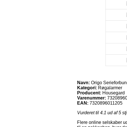
Navn:
Origo Serieforbun
Kategori:
Røgalarmer
Producent:
Housegard
Varenummer:
7320896
EAN:
7320896011205
Vurderet til
4.1
ud af 5 st
Flere online selskaber u