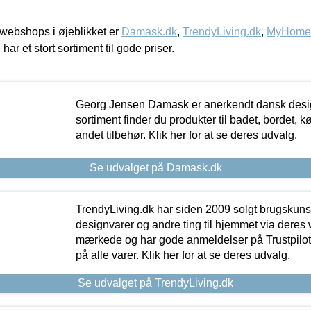
webshops i øjeblikket er
Damask.dk
,
TrendyLiving.dk
,
MyHomeM
 har et stort sortiment til gode priser.
Georg Jensen Damask er anerkendt dansk desig
sortiment finder du produkter til badet, bordet, 
andet tilbehør. Klik her for at se deres udvalg.
Se udvalget på Damask.dk
TrendyLiving.dk har siden 2009 solgt brugskunst, 
designvarer og andre ting til hjemmet via deres
mærkede og har gode anmeldelser på Trustpilot,
på alle varer. Klik her for at se deres udvalg.
Se udvalget på TrendyLiving.dk