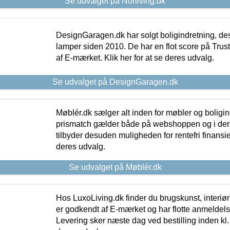
Se udvalget på Norliving.dk
DesignGaragen.dk har solgt boligindretning, d
lamper siden 2010. De har en flot score på Trustpi
af E-mærket. Klik her for at se deres udvalg.
Se udvalget på DesignGaragen.dk
Møblér.dk sælger alt inden for møbler og boligi
prismatch gælder både på webshoppen og i dere
tilbyder desuden muligheden for rentefri finansier
deres udvalg.
Se udvalget på Møblér.dk
Hos LuxoLiving.dk finder du brugskunst, interiør
er godkendt af E-mærket og har flotte anmeldelse
Levering sker næste dag ved bestilling inden kl. 1