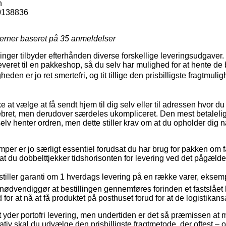
n
0138836
jerner baseret på
35
anmeldelser
tninger tilbyder efterhånden diverse forskellige leveringsudgaver
leveret til en pakkeshop, så du selv har mulighed for at hente de 
heden er jo ret smertefri, og tit tillige den prisbilligste fragtmul
e at vælge at få sendt hjem til dig selv eller til adressen hvor du
bret, men derudover særdeles ukompliceret. Den mest betalelige
 selv henter ordren, men dette stiller krav om at du opholder dig 
per er jo særligt essentiel forudsat du har brug for pakken om f
at du dobbelttjekker tidshorisonten for levering ved det pågæld
tiller garanti om 1 hverdags levering på en række varer, eksemp
ødvendiggør at bestillingen gennemføres forinden et fastslået
for at nå at få produktet på posthuset forud for at de logistikansa
t yder portofri levering, men undertiden er det så præmissen at 
iv skal du udvælge den prisbilligste fragtmetode, der oftest – 