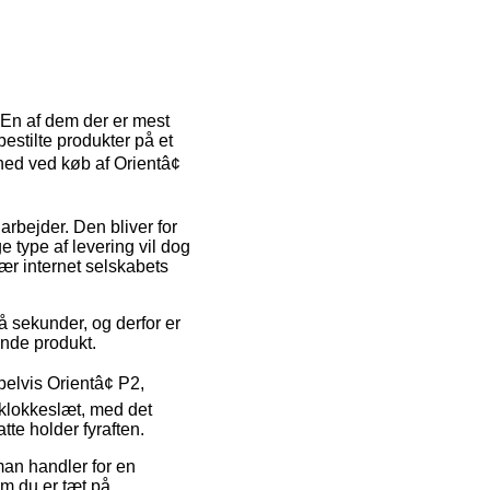
. En af dem der er mest
bestilte produkter på et
ighed ved køb af Orientâ¢
 arbejder. Den bliver for
 type af levering vil dog
nær internet selskabets
å sekunder, og derfor er
ende produkt.
elvis Orientâ¢ P2,
 klokkeslæt, med det
tte holder fyraften.
man handler for en
om du er tæt på