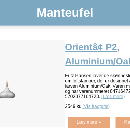
Manteufel
Orientâ¢ P2,
Aluminium/Oa
Fritz Hansen laver de skønneste
om loftslamper, der er designet
farven Aluminium/Oak. Varen må
og har varenummeret 84716472
5702377164723.
(Læs mere)
2549
kr.
(Vis fragtpris)
Læs mere »
Kø