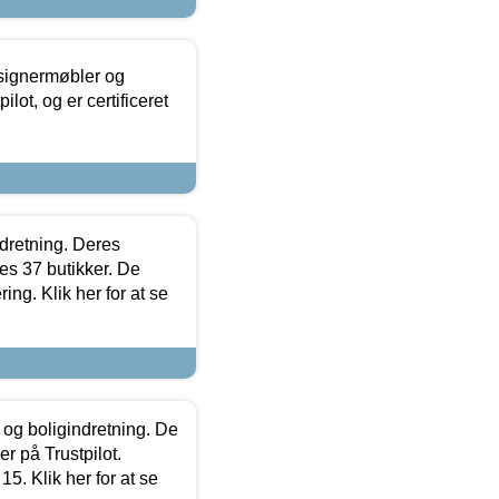
esignermøbler og
lot, og er certificeret
ndretning. Deres
s 37 butikker. De
ing. Klik her for at se
 og boligindretning. De
r på Trustpilot.
5. Klik her for at se