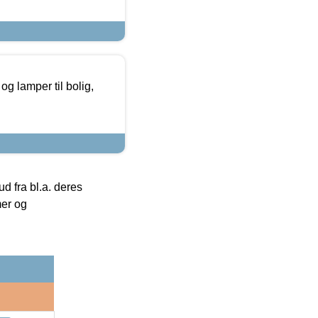
g lamper til bolig,
 fra bl.a. deres
mer og