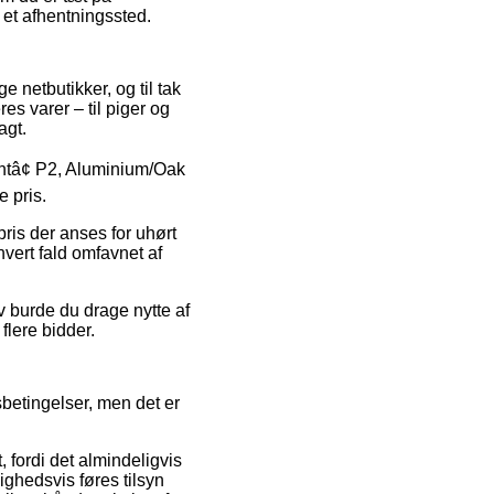
l et afhentningssted.
e netbutikker, og til tak
es varer – til piger og
agt.
entâ¢ P2, Aluminium/Oak
e pris.
pris der anses for uhørt
hvert fald omfavnet af
v burde du drage nytte af
 flere bidder.
betingelser, men det er
 fordi det almindeligvis
lighedsvis føres tilsyn