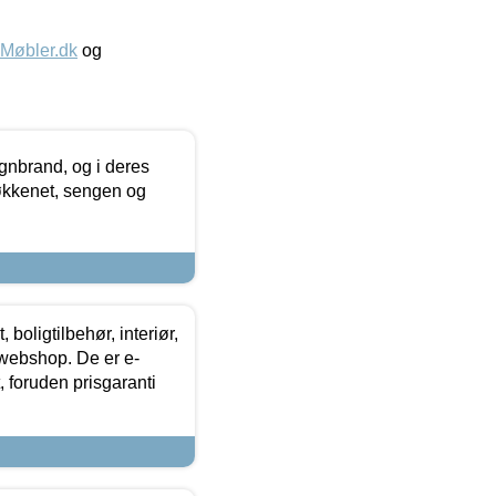
øbler.dk
og
nbrand, og i deres
køkkenet, sengen og
boligtilbehør, interiør,
 webshop. De er e-
 foruden prisgaranti