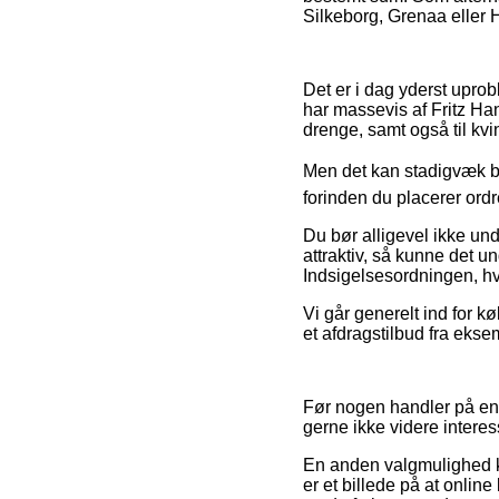
Silkeborg, Grenaa eller Hu
Det er i dag yderst uprobl
har massevis af Fritz Han
drenge, samt også til kv
Men det kan stadigvæk bl
forinden du placerer ordr
Du bør alligevel ikke und
attraktiv, så kunne det u
Indsigelsesordningen, h
Vi går generelt ind for k
et afdragstilbud fra eksem
Før nogen handler på en 
gerne ikke videre interes
En anden valgmulighed kan
er et billede på at online