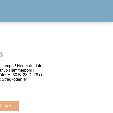
k
 lamper! Her er der tale
 af Jo Hammerborg i
ler H: 30 B: 28 D: 28 cm
 Stregkoden er
b nu »