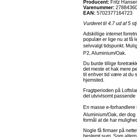
Producent:
Fritz Hanse
Varenummer:
2788436
EAN:
5702377164723
Vurderet til
4.7
ud af 5 st
Adskillige internet forre
populær er lige nu at få 
selvvalgt tidspunkt. Mulig
P2, Aluminium/Oak.
Du burde tillige foretrækk
det meste et hak mere pe
til enhver tid være at du
hjemsted.
Fragtperioden på Loftslam
det utvivlsomt passende 
En masse e-forhandlere s
Aluminium/Oak, der dog n
formål at de har mulighed 
Nogle få firmaer på nette
bestemt sum. Som alternat