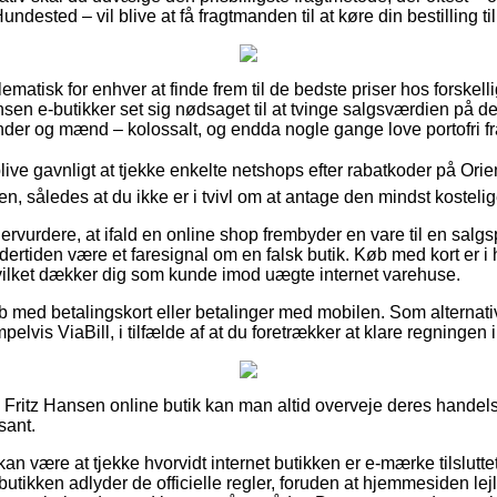
ndested – vil blive at få fragtmanden til at køre din bestilling ti
ematisk for enhver at finde frem til de bedste priser hos forskellig
sen e-butikker set sig nødsaget til at tvinge salgsværdien på der
inder og mænd – kolossalt, og endda nogle gange love portofri fr
ive gavnligt at tjekke enkelte netshops efter rabatkoder på Ori
en, således at du ikke er i tvivl om at antage den mindst kostelig
ervurdere, at ifald en online shop frembyder en vare til en salgs
ndertiden være et faresignal om en falsk butik. Køb med kort er i 
vilket dækker dig som kunde imod uægte internet varehuse.
øb med betalingskort eller betalinger med mobilen. Som alternati
pelvis ViaBill, i tilfælde af at du foretrækker at klare regningen i
Fritz Hansen online butik kan man altid overveje deres handels
sant.
 være at tjekke hvorvidt internet butikken er e-mærke tilsluttet,
 butikken adlyder de officielle regler, foruden at hjemmesiden lej