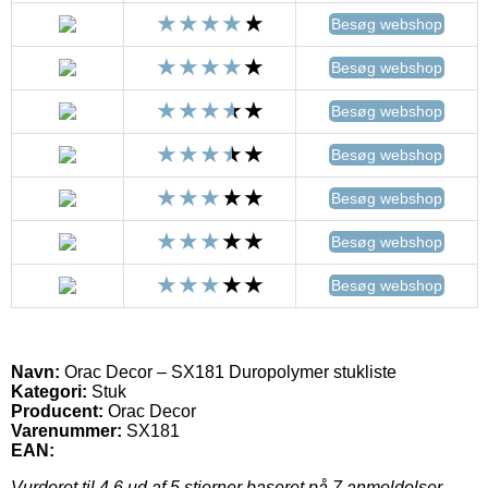
Besøg webshop
Besøg webshop
Besøg webshop
Besøg webshop
Besøg webshop
Besøg webshop
Besøg webshop
Navn:
Orac Decor – SX181 Duropolymer stukliste
Kategori:
Stuk
Producent:
Orac Decor
Varenummer:
SX181
EAN:
Vurderet til
4.6
ud af 5 stjerner baseret på
7
anmeldelser