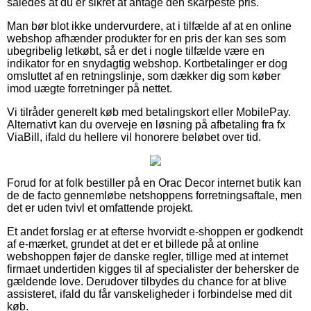
således at du er sikret at antage den skarpeste pris.
Man bør blot ikke undervurdere, at i tilfælde af at en online
webshop afhænder produkter for en pris der kan ses som
ubegribelig letkøbt, så er det i nogle tilfælde være en
indikator for en snydagtig webshop. Kortbetalinger er dog
omsluttet af en retningslinje, som dækker dig som køber
imod uægte forretninger på nettet.
Vi tilråder generelt køb med betalingskort eller MobilePay.
Alternativt kan du overveje en løsning på afbetaling fra fx
ViaBill, ifald du hellere vil honorere beløbet over tid.
Forud for at folk bestiller på en Orac Decor internet butik kan
de de facto gennemløbe netshoppens forretningsaftale, men
det er uden tvivl et omfattende projekt.
Et andet forslag er at efterse hvorvidt e-shoppen er godkendt
af e-mærket, grundet at det er et billede på at online
webshoppen føjer de danske regler, tillige med at internet
firmaet undertiden kigges til af specialister der behersker de
gældende love. Derudover tilbydes du chance for at blive
assisteret, ifald du får vanskeligheder i forbindelse med dit
køb.