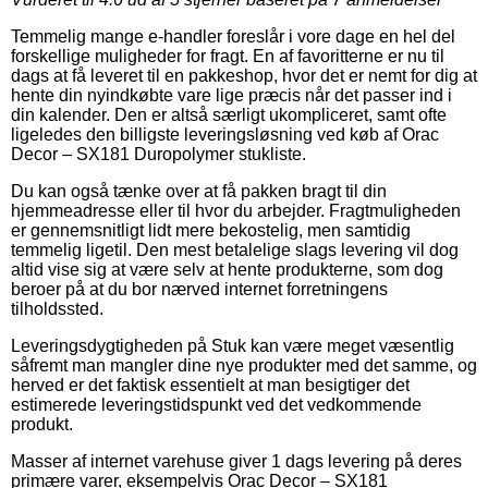
Temmelig mange e-handler foreslår i vore dage en hel del
forskellige muligheder for fragt. En af favoritterne er nu til
dags at få leveret til en pakkeshop, hvor det er nemt for dig at
hente din nyindkøbte vare lige præcis når det passer ind i
din kalender. Den er altså særligt ukompliceret, samt ofte
ligeledes den billigste leveringsløsning ved køb af Orac
Decor – SX181 Duropolymer stukliste.
Du kan også tænke over at få pakken bragt til din
hjemmeadresse eller til hvor du arbejder. Fragtmuligheden
er gennemsnitligt lidt mere bekostelig, men samtidig
temmelig ligetil. Den mest betalelige slags levering vil dog
altid vise sig at være selv at hente produkterne, som dog
beroer på at du bor nærved internet forretningens
tilholdssted.
Leveringsdygtigheden på Stuk kan være meget væsentlig
såfremt man mangler dine nye produkter med det samme, og
herved er det faktisk essentielt at man besigtiger det
estimerede leveringstidspunkt ved det vedkommende
produkt.
Masser af internet varehuse giver 1 dags levering på deres
primære varer, eksempelvis Orac Decor – SX181