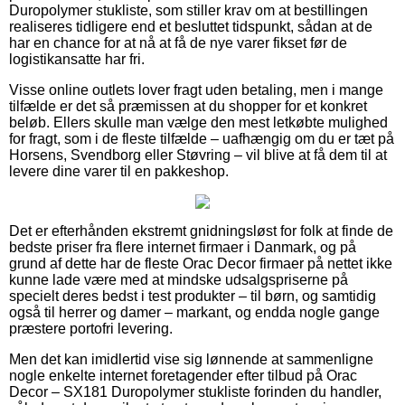
Duropolymer stukliste, som stiller krav om at bestillingen
realiseres tidligere end et besluttet tidspunkt, sådan at de
har en chance for at nå at få de nye varer fikset før de
logistikansatte har fri.
Visse online outlets lover fragt uden betaling, men i mange
tilfælde er det så præmissen at du shopper for et konkret
beløb. Ellers skulle man vælge den mest letkøbte mulighed
for fragt, som i de fleste tilfælde – uafhængig om du er tæt på
Horsens, Svendborg eller Støvring – vil blive at få dem til at
levere dine varer til en pakkeshop.
Det er efterhånden ekstremt gnidningsløst for folk at finde de
bedste priser fra flere internet firmaer i Danmark, og på
grund af dette har de fleste Orac Decor firmaer på nettet ikke
kunne lade være med at mindske udsalgspriserne på
specielt deres bedst i test produkter – til børn, og samtidig
også til herrer og damer – markant, og endda nogle gange
præstere portofri levering.
Men det kan imidlertid vise sig lønnende at sammenligne
nogle enkelte internet foretagender efter tilbud på Orac
Decor – SX181 Duropolymer stukliste forinden du handler,