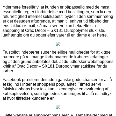
Ydermere foreslår vi at kunden er påpasselig med de mest
essentielle regler i forbindelse med bestillingen, som fx den
returrettighed internet selskabet tilbyder. I den sammenhæng
er det desuden afgørende, at man til enhver tid bibeholder
ens faktura e-mail, så man senere kan bekræfte sin
shopping af Orac Decor – SX181 Duropolymer stukliste,
uafhængig om du søger efter varer til en dame eller herre.
Trustpilot indebærer super belejlige muligheder for at kigge
nærmere på ret mange forhenværende køberes erfaringer
og af den grund anbefales det, at du udforsker webshoppens
kritik af Orac Decor – SX181 Duropolymer stukliste før du
køber.
Facebook præsterer desuden ganske gode chancer for at få
et kig ind i internet shoppens popularitet. Tilmed ser vi
faktisk e-shops hvor folk kan tilkendegive en evaluering af
købsoplevelsen, som ligeledes kan bruges til at få et indtryk
af hvor tilfredse kunderne er.
Dette website er annoncefinansieret. Vi samarbejder med et