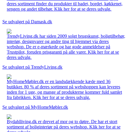
deres sortiment finder du produkter til badet, bordet, køkkenet,
sengen og andet tilbehør. Klik her for at se deres udvalg.
Se udvalget på Damask.dk
TrendyLiving.dk har siden 2009 solgt brugskunst, boligtilbehør,
interiør, designvarer og andre ting til hjemmet via deres
webshop. De er e-mærkede og har gode anmeldelser på
Trustpilot, foruden prisgaranti på alle varer. Klik her for at se
deres udvalg.
Se udvalget på TrendyLiving.dk
MyHomeMøbler.dk er en landsdækkende kæde med 36
butikker. 80 % af deres sortiment på webshoppen kan leveres
inden for 1 uge, og mange af produkterne kommer fuld samlet
fra fabrikken. Klik her for at se deres udvalg.
Se udvalget på MyHomeMøbler.dk
Bydahlliving.dk er drevet af mor og to døtre. De har et stort
sortiment af boliginteriør på deres webshop. Klik her for at se