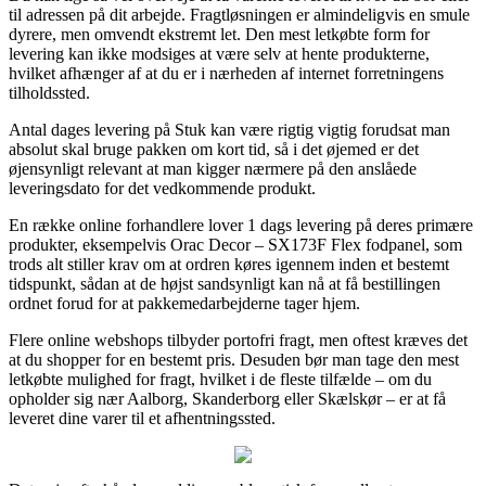
til adressen på dit arbejde. Fragtløsningen er almindeligvis en smule
dyrere, men omvendt ekstremt let. Den mest letkøbte form for
levering kan ikke modsiges at være selv at hente produkterne,
hvilket afhænger af at du er i nærheden af internet forretningens
tilholdssted.
Antal dages levering på Stuk kan være rigtig vigtig forudsat man
absolut skal bruge pakken om kort tid, så i det øjemed er det
øjensynligt relevant at man kigger nærmere på den anslåede
leveringsdato for det vedkommende produkt.
En række online forhandlere lover 1 dags levering på deres primære
produkter, eksempelvis Orac Decor – SX173F Flex fodpanel, som
trods alt stiller krav om at ordren køres igennem inden et bestemt
tidspunkt, sådan at de højst sandsynligt kan nå at få bestillingen
ordnet forud for at pakkemedarbejderne tager hjem.
Flere online webshops tilbyder portofri fragt, men oftest kræves det
at du shopper for en bestemt pris. Desuden bør man tage den mest
letkøbte mulighed for fragt, hvilket i de fleste tilfælde – om du
opholder sig nær Aalborg, Skanderborg eller Skælskør – er at få
leveret dine varer til et afhentningssted.