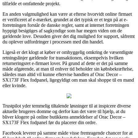
tilfælde et omfattende projekt.
En anden valgmulighed kan være at efterse hvorvidt online firmaet
er verificeret af e-mærket, grundet at det typisk er et tegn på at e-
forretningen forstår de danske regler, samt at internet forretningen
hyppigt besigtiges af sagkyndige som har megen viden om de
gældende love. Desuden giver det dig mulighed for support, såfremt
du oplever udfordringer i processen med din handel.
Ligeså er det klogt at køber er omhyggelig omkring de væsentligste
retningslinjer gældende for transaktionen, eksempelvis hvilken
returneringsret e-firmaet lover. På grund af dette er det på samme
måde afgørende, at man til enhver tid beholder sin købsbekræftelse,
således man altid vil kunne eftervise handlen af Orac Decor –
SX173F Flex fodpanel, ligegyldigt om man skal shoppe til en mand
eller kvinde.
Trustpilot yder temmelig tiltalende løsninger til at inspicere diverse
aktuelle brugeres domme og derfor kan det være til hjælp, at du
bliver klogere på online butikkens anmeldelser af Orac Decor –
SX173F Flex fodpanel før du placerer din ordre.
Facebook leverer på samme måde visse fremragende chancer for at