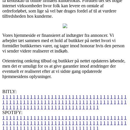
få kendskab til online firmaets kundefokus. Foruden det ses nogle
internet virksomheder hvor folk kan levere en omtale af
ordreforløbet, som lige så vel bør drages fordel af til at vurdere
tilfredsheden hos kunderne.
Vores hjemmeside er finansieret af indtægter fra annoncer. Vi
arbejder tæt sammen med et hold af butikker på nettet hvori vi
formidler butikkernes varer, og tager imod honorar hvis den person
vi sender videre realiserer et indkøb.
Orientering omkring tilbud og butikker på nettet opdateres løbende,
men det er umuligt for os at give garantier imod ændringer der
eventuelt er realiseret efter at vi sidste gang opdaterede
hjemmesidens oplysninger.
BITLY:
1
1
1
1
1
1
1
1
1
1
1
1
1
1
1
1
1
1
1
1
1
1
1
1
1
1
1
1
1
1
1
1
1
1
1
1
1
1
1
1
1
1
1
1
1
1
1
1
1
1
1
1
1
1
1
1
1
1
1
1
1
1
1
1
1
1
1
1
1
1
1
1
1
1
1
1
1
1
1
1
1
1
1
1
1
1
1
1
1
1
1
1
1
1
1
1
1
1
1
1
SPOTIFY:
1
1
1
1
1
1
1
1
1
1
1
1
1
1
1
1
1
1
1
1
1
1
1
1
1
1
1
1
1
1
1
1
1
1
1
1
1
1
1
1
1
1
1
1
1
1
1
1
1
1
1
1
1
1
1
1
1
1
1
1
1
1
1
1
1
1
1
1
1
1
1
1
1
1
1
1
1
1
1
1
1
1
1
1
1
1
1
1
1
1
1
1
1
1
1
1
1
1
1
1