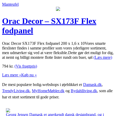
Manteufel
Orac Decor – SX173F Flex
fodpanel
Orac Decor SX173F Flex fodpanel 200 x 1,6 x 10Vores smarte
flexlister findes i samme profiler som vores yderligere sortiment,
men udmærker sig ved at være fleksible.Dette gør det muligt for dig,
at nemt og billigt montere flotte lister rundt om buer, søl
(Læs mere)
794
kr.
(Vis fragtpris)
Læs mere »
Køb nu »
De mest populære bolig-webshops i øjeblikket er
Damask.dk
,
TrendyLiving.dk
,
MyHomeMøbler.dk
og
Bydahlliving.dk
, som alle
har et stort sortiment til gode priser.
Georg Jensen Damask er anerkendt dansk designbrand, og i