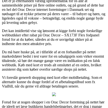
Det er jo efterhånden vældig uproblematisk for os alle at
sammenholde priser på flere online outlets, og på grund af dette har
en hel del Orac Decor internet forretninger i Danmark set sig
nødsaget til at trykke priserne på deres varer – til babyer og børn, og
ligeledes også til voksne – betragteligt, og endda nogle gange byde
på levering uden gebyr.
Det kan imidlertid vise sig lønsomt at kigge forbi nogle forskellige
webbutikker efter rabat på Orac Decor – SX173F Flex fodpanel
forud for at du køber, således at du er usvigeligt sikker på at
indhente den mest attraktive pris.
Du må bare huske på, at i tilfælde af at en forhandler på nettet
markedsfører bedst i test varer for en udsalgspris som virker enormt
tiltalende, så bør det mange gange være en indikation på en falsk
webbutik. Køb med kort er trods alt omsluttet af en orden, hvilket
assisterer dig som køber overfor uærlige shops på nettet.
Vi foreslår generelt shopping med kort eller mobilbetaling. Som et
alternativ kunne du drage fordel af et afbetalingstilbud som fx
ViaBill, når du gerne vil afdrage betalingen senere.
Forud for at nogen shopper i en Orac Decor forretning på nettet bør
de ideelt set læse butikkens handelsbetingelser, det er dog i mange