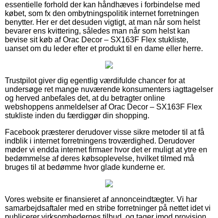
essentielle forhold der kan håndhæves i forbindelse med
købet, som fx den ombytningspolitik internet forretningen
benytter. Her er det desuden vigtigt, at man når som helst
bevarer ens kvittering, således man når som helst kan
bevise sit køb af Orac Decor – SX163F Flex stukliste,
uanset om du leder efter et produkt til en dame eller herre.
Trustpilot giver dig egentlig værdifulde chancer for at
undersøge ret mange nuværende konsumenters iagttagelser
og herved anbefales det, at du betragter online
webshoppens anmeldelser af Orac Decor – SX163F Flex
stukliste inden du færdiggør din shopping.
Facebook præsterer derudover visse sikre metoder til at få
indblik i internet forretningens troværdighed. Derudover
møder vi endda internet firmaer hvor det er muligt at ytre en
bedømmelse af deres købsoplevelse, hvilket tilmed må
bruges til at bedømme hvor glade kunderne er.
Vores website er finansieret af annonceindtægter. Vi har
samarbejdsaftaler med en stribe forretninger på nettet idet vi
publicerer virksomhedernes tilbud, og tager imod provision