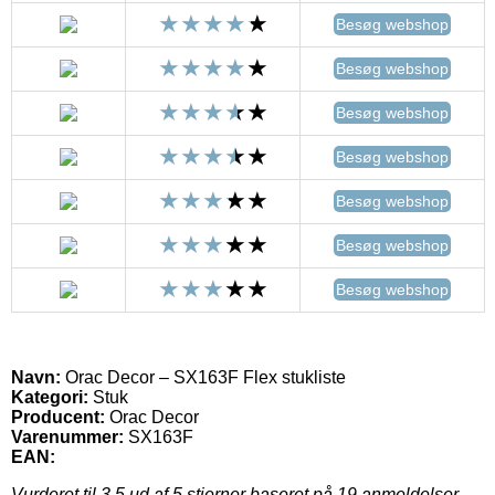
Besøg webshop
Besøg webshop
Besøg webshop
Besøg webshop
Besøg webshop
Besøg webshop
Besøg webshop
Navn:
Orac Decor – SX163F Flex stukliste
Kategori:
Stuk
Producent:
Orac Decor
Varenummer:
SX163F
EAN:
Vurderet til
3.5
ud af 5 stjerner baseret på
19
anmeldelser