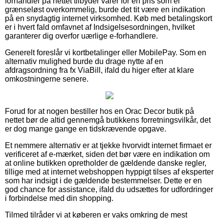
forhandler på nettet tilbyder varer for en pris som er
grænseløst overkommelig, burde det tit være en indikation
på en snydagtig internet virksomhed. Køb med betalingskort
er i hvert fald omfavnet af Indsigelsesordningen, hvilket
garanterer dig overfor uærlige e-forhandlere.
Generelt foreslår vi kortbetalinger eller MobilePay. Som en
alternativ mulighed burde du drage nytte af en
afdragsordning fra fx ViaBill, ifald du higer efter at klare
omkostningerne senere.
Forud for at nogen bestiller hos en Orac Decor butik på
nettet bør de altid gennemgå butikkens forretningsvilkår, det
er dog mange gange en tidskrævende opgave.
Et nemmere alternativ er at tjekke hvorvidt internet firmaet er
verificeret af e-mærket, siden det bør være en indikation om
at online butikken opretholder de gældende danske regler,
tillige med at internet webshoppen hyppigt tilses af eksperter
som har indsigt i de gældende bestemmelser. Dette er en
god chance for assistance, ifald du udsættes for udfordringer
i forbindelse med din shopping.
Tilmed tilråder vi at køberen er vaks omkring de mest