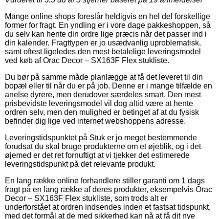
Mange online shops foreslår heldigvis en hel del forskellige
former for fragt. En yndling er i vore dage pakkeshoppen, så
du selv kan hente din ordre lige præcis når det passer ind i
din kalender. Fragttypen er jo usædvanlig uproblematisk,
samt oftest ligeledes den mest betalelige leveringsmodel
ved køb af Orac Decor – SX163F Flex stukliste.
Du bør på samme måde planlægge at få det leveret til din
bopæl eller til når du er på job. Denne er i mange tilfælde en
anelse dyrere, men derudover særdeles smart. Den mest
prisbevidste leveringsmodel vil dog altid være at hente
ordren selv, men den mulighed er betinget af at du fysisk
befinder dig lige ved internet webshoppens adresse.
Leveringstidspunktet på Stuk er jo meget bestemmende
forudsat du skal bruge produkterne om et øjeblik, og i det
øjemed er det ret fornuftigt at vi tjekker det estimerede
leveringstidspunkt på det relevante produkt.
En lang række online forhandlere stiller garanti om 1 dags
fragt på en lang række af deres produkter, eksempelvis Orac
Decor – SX163F Flex stukliste, som trods alt er
underforstået at ordren indsendes inden et fastsat tidspunkt,
med det formål at de med sikkerhed kan nå at få dit nye