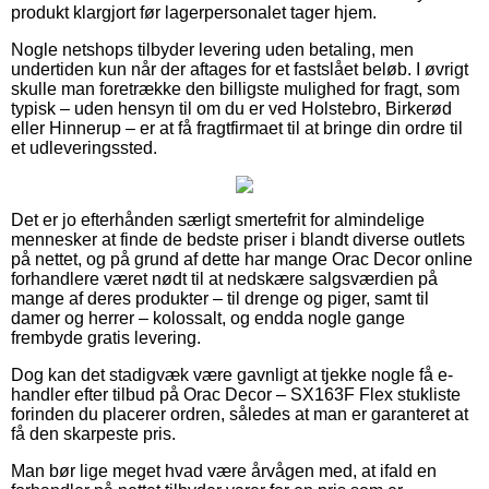
produkt klargjort før lagerpersonalet tager hjem.
Nogle netshops tilbyder levering uden betaling, men
undertiden kun når der aftages for et fastslået beløb. I øvrigt
skulle man foretrække den billigste mulighed for fragt, som
typisk – uden hensyn til om du er ved Holstebro, Birkerød
eller Hinnerup – er at få fragtfirmaet til at bringe din ordre til
et udleveringssted.
Det er jo efterhånden særligt smertefrit for almindelige
mennesker at finde de bedste priser i blandt diverse outlets
på nettet, og på grund af dette har mange Orac Decor online
forhandlere været nødt til at nedskære salgsværdien på
mange af deres produkter – til drenge og piger, samt til
damer og herrer – kolossalt, og endda nogle gange
frembyde gratis levering.
Dog kan det stadigvæk være gavnligt at tjekke nogle få e-
handler efter tilbud på Orac Decor – SX163F Flex stukliste
forinden du placerer ordren, således at man er garanteret at
få den skarpeste pris.
Man bør lige meget hvad være årvågen med, at ifald en