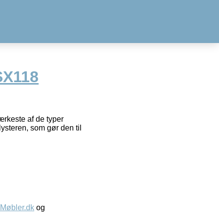
SX118
rkeste af de typer
lysteren, som gør den til
øbler.dk
og