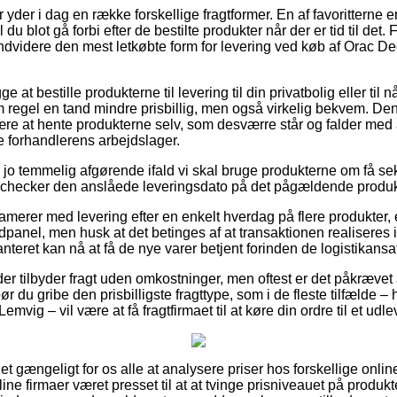
r yder i dag en række forskellige fragtformer. En af favoritterne e
u blot gå forbi efter de bestilte produkter når der er tid til det. 
endvidere den mest letkøbte form for levering ved køb af Orac D
t bestille produkterne til levering til din privatbolig eller til n
regel en tand mindre prisbillig, men også virkelig bekvem. Den p
være at hente produkterne selv, som desværre står og falder med a
ne forhandlerens arbejdslager.
 jo temmelig afgørende ifald vi skal bruge produkterne om få se
vi checker den anslåede leveringsdato på det pågældende produk
lamerer med levering efter en enkelt hverdag på flere produkter
anel, men husk at det betinges af at transaktionen realiseres in
teret kan nå at få de nye varer betjent forinden de logistikansatte
er tilbyder fragt uden omkostninger, men oftest er det påkrævet 
bør du gribe den prisbilligste fragttype, som i de fleste tilfælde 
emvig – vil være at få fragtfirmaet til at køre din ordre til et udl
t gængeligt for os alle at analysere priser hos forskellige online
ne firmaer været presset til at at tvinge prisniveauet på produkte