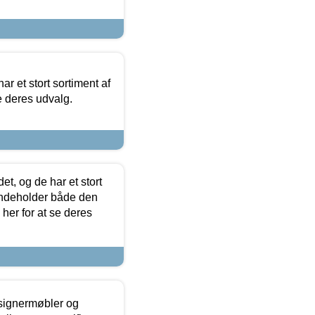
ar et stort sortiment af
e deres udvalg.
t, og de har et stort
 indeholder både den
 her for at se deres
esignermøbler og