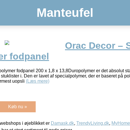
Manteufel
Orac Decor – 
r fodpanel
lymer fodpanel 200 x 1,8 x 13,8Duropolymer er det absolut stæ
stuklister i. Den er lavet af specialpolymer, der er baseret på po
rmest uopsli
(Læs mere)
Køb nu »
webshops i øjeblikket er
Damask.dk
,
TrendyLiving.dk
,
MyHomeM