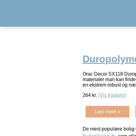
Duropolyme
Orac Decor SX118 Duropo
materialer man kan finde 
en ekstrem robust og næ
264
kr.
(Vis fragtpris)
Læs mere »
De mest populære bolig-