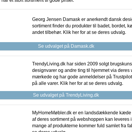
 har et stort sortiment til gode priser.
Georg Jensen Damask er anerkendt dansk desig
sortiment finder du produkter til badet, bordet, 
andet tilbehør. Klik her for at se deres udvalg.
Se udvalget på Damask.dk
TrendyLiving.dk har siden 2009 solgt brugskunst, 
designvarer og andre ting til hjemmet via deres
mærkede og har gode anmeldelser på Trustpilot,
på alle varer. Klik her for at se deres udvalg.
Se udvalget på TrendyLiving.dk
MyHomeMøbler.dk er en landsdækkende kæde m
af deres sortiment på webshoppen kan leveres i
mange af produkterne kommer fuld samlet fra fabr