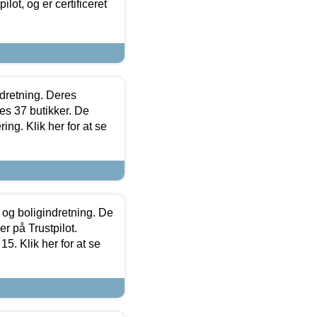
lot, og er certificeret
ndretning. Deres
s 37 butikker. De
ing. Klik her for at se
 og boligindretning. De
r på Trustpilot.
5. Klik her for at se