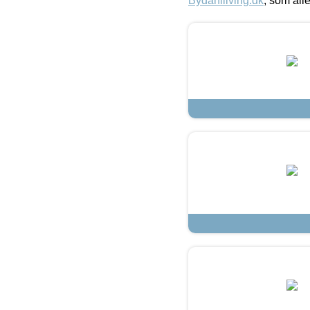
Bydahlliving.dk
, som alle