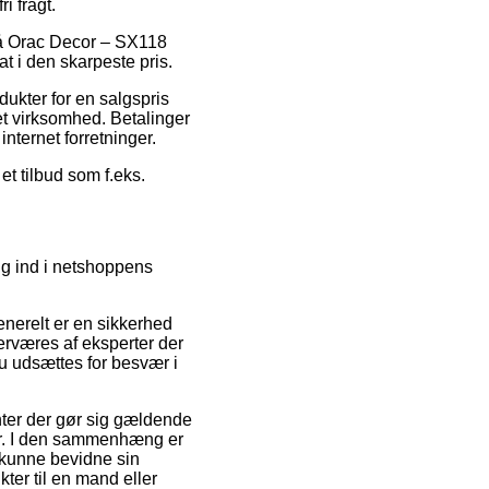
i fragt.
 på Orac Decor – SX118
t i den skarpeste pris.
dukter for en salgspris
net virksomhed. Betalinger
internet forretninger.
et tilbud som f.eks.
ig ind i netshoppens
enerelt er en sikkerhed
overværes af eksperter der
u udsættes for besvær i
nter der gør sig gældende
er. I den sammenhæng er
l kunne bevidne sin
ter til en mand eller