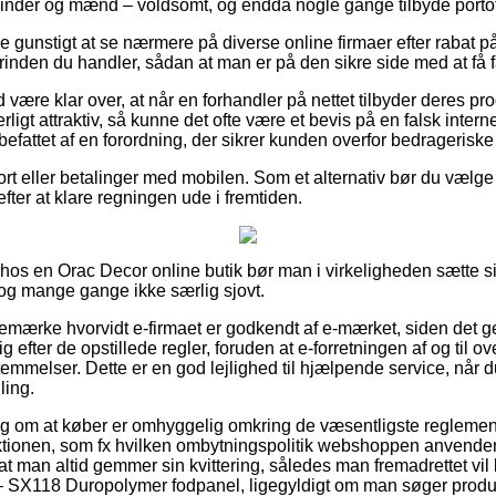
vinder og mænd – voldsomt, og endda nogle gange tilbyde portofr
ive gunstigt at se nærmere på diverse online firmaer efter rabat
inden du handler, sådan at man er på den sikre side med at få fa
være klar over, at når en forhandler på nettet tilbyder deres pro
igt attraktiv, så kunne det ofte være et bevis på en falsk inter
befattet af en forordning, der sikrer kunden overfor bedrageriske 
ort eller betalinger med mobilen. Som et alternativ bør du vælge 
efter at klare regningen ude i fremtiden.
r hos en Orac Decor online butik bør man i virkeligheden sætte s
 dog mange gange ikke særlig sjovt.
emærke hvorvidt e-firmaet er godkendt af e-mærket, siden det g
ig efter de opstillede regler, foruden at e-forretningen af og til 
emmelser. Dette er en god lejlighed til hjælpende service, når d
ling.
slag om at køber er omhyggelig omkring de væsentligste regleme
aktionen, som fx hvilken ombytningspolitik webshoppen anvend
, at man altid gemmer sin kvittering, således man fremadrettet vi
 – SX118 Duropolymer fodpanel, ligegyldigt om man søger produk