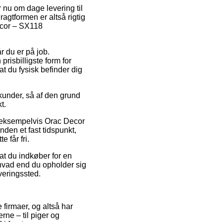
r nu om dage levering til
Fragtformen er altså rigtig
ecor – SX118
år du er på job.
risbilligste form for
t du fysisk befinder dig
kunder, så af den grund
t.
, eksempelvis Orac Decor
den et fast tidspunkt,
 får fri.
at du indkøber for en
– hvad end du opholder sig
everingssted.
 firmaer, og altså har
rne – til piger og