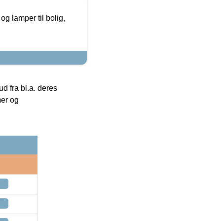
g lamper til bolig,
 fra bl.a. deres
mer og