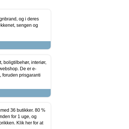
nbrand, og i deres
køkkenet, sengen og
boligtilbehør, interiør,
 webshop. De er e-
 foruden prisgaranti
ed 36 butikker. 80 %
nden for 1 uge, og
ikken. Klik her for at