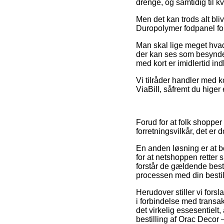
drenge, og samtidig til k
Men det kan trods alt bl
Duropolymer fodpanel for
Man skal lige meget hvad 
der kan ses som besynderl
med kort er imidlertid ind
Vi tilråder handler med k
ViaBill, såfremt du higer 
Forud for at folk shoppe
forretningsvilkår, det er
En anden løsning er at b
for at netshoppen retter s
forstår de gældende best
processen med din bestil
Herudover stiller vi for
i forbindelse med trans
det virkelig essesentielt
bestilling af Orac Decor