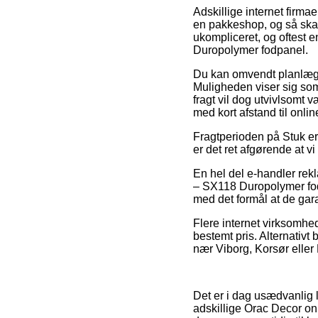
Adskillige internet firmae
en pakkeshop, og så skal d
ukompliceret, og oftest 
Duropolymer fodpanel.
Du kan omvendt planlægge a
Muligheden viser sig som 
fragt vil dog utvivlsomt 
med kort afstand til onli
Fragtperioden på Stuk er
er det ret afgørende at 
En hel del e-handler rek
– SX118 Duropolymer fodp
med det formål at de garan
Flere internet virksomhed
bestemt pris. Alternativt 
nær Viborg, Korsør eller L
Det er i dag usædvanlig le
adskillige Orac Decor onli