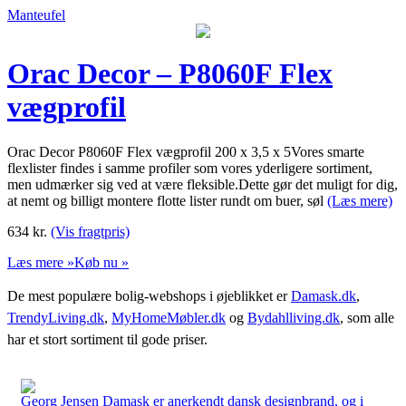
Manteufel
Orac Decor – P8060F Flex
vægprofil
Orac Decor P8060F Flex vægprofil 200 x 3,5 x 5Vores smarte
flexlister findes i samme profiler som vores yderligere sortiment,
men udmærker sig ved at være fleksible.Dette gør det muligt for dig,
at nemt og billigt montere flotte lister rundt om buer, søl
(Læs mere)
634
kr.
(Vis fragtpris)
Læs mere »
Køb nu »
De mest populære bolig-webshops i øjeblikket er
Damask.dk
,
TrendyLiving.dk
,
MyHomeMøbler.dk
og
Bydahlliving.dk
, som alle
har et stort sortiment til gode priser.
Georg Jensen Damask er anerkendt dansk designbrand, og i