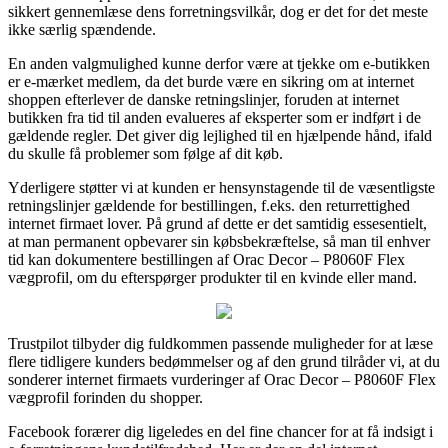
sikkert gennemlæse dens forretningsvilkår, dog er det for det meste
ikke særlig spændende.
En anden valgmulighed kunne derfor være at tjekke om e-butikken
er e-mærket medlem, da det burde være en sikring om at internet
shoppen efterlever de danske retningslinjer, foruden at internet
butikken fra tid til anden evalueres af eksperter som er indført i de
gældende regler. Det giver dig lejlighed til en hjælpende hånd, ifald
du skulle få problemer som følge af dit køb.
Yderligere støtter vi at kunden er hensynstagende til de væsentligste
retningslinjer gældende for bestillingen, f.eks. den returrettighed
internet firmaet lover. På grund af dette er det samtidig essesentielt,
at man permanent opbevarer sin købsbekræftelse, så man til enhver
tid kan dokumentere bestillingen af Orac Decor – P8060F Flex
vægprofil, om du efterspørger produkter til en kvinde eller mand.
Trustpilot tilbyder dig fuldkommen passende muligheder for at læse
flere tidligere kunders bedømmelser og af den grund tilråder vi, at du
sonderer internet firmaets vurderinger af Orac Decor – P8060F Flex
vægprofil forinden du shopper.
Facebook forærer dig ligeledes en del fine chancer for at få indsigt i