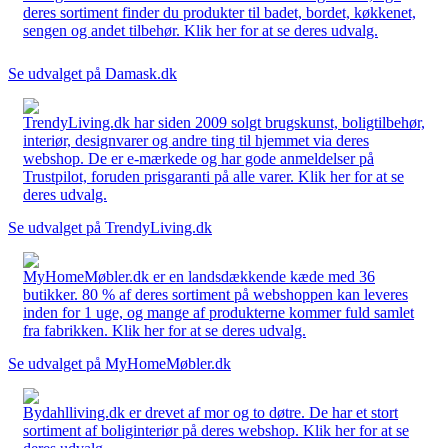
deres sortiment finder du produkter til badet, bordet, køkkenet,
sengen og andet tilbehør. Klik her for at se deres udvalg.
Se udvalget på Damask.dk
TrendyLiving.dk har siden 2009 solgt brugskunst, boligtilbehør,
interiør, designvarer og andre ting til hjemmet via deres
webshop. De er e-mærkede og har gode anmeldelser på
Trustpilot, foruden prisgaranti på alle varer. Klik her for at se
deres udvalg.
Se udvalget på TrendyLiving.dk
MyHomeMøbler.dk er en landsdækkende kæde med 36
butikker. 80 % af deres sortiment på webshoppen kan leveres
inden for 1 uge, og mange af produkterne kommer fuld samlet
fra fabrikken. Klik her for at se deres udvalg.
Se udvalget på MyHomeMøbler.dk
Bydahlliving.dk er drevet af mor og to døtre. De har et stort
sortiment af boliginteriør på deres webshop. Klik her for at se