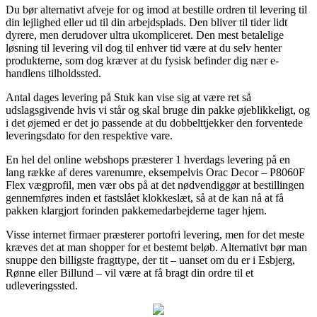
Du bør alternativt afveje for og imod at bestille ordren til levering til
din lejlighed eller ud til din arbejdsplads. Den bliver til tider lidt
dyrere, men derudover ultra ukompliceret. Den mest betalelige
løsning til levering vil dog til enhver tid være at du selv henter
produkterne, som dog kræver at du fysisk befinder dig nær e-
handlens tilholdssted.
Antal dages levering på Stuk kan vise sig at være ret så
udslagsgivende hvis vi står og skal bruge din pakke øjeblikkeligt, og
i det øjemed er det jo passende at du dobbelttjekker den forventede
leveringsdato for den respektive vare.
En hel del online webshops præsterer 1 hverdags levering på en
lang række af deres varenumre, eksempelvis Orac Decor – P8060F
Flex vægprofil, men vær obs på at det nødvendiggør at bestillingen
gennemføres inden et fastslået klokkeslæt, så at de kan nå at få
pakken klargjort forinden pakkemedarbejderne tager hjem.
Visse internet firmaer præsterer portofri levering, men for det meste
kræves det at man shopper for et bestemt beløb. Alternativt bør man
snuppe den billigste fragttype, der tit – uanset om du er i Esbjerg,
Rønne eller Billund – vil være at få bragt din ordre til et
udleveringssted.