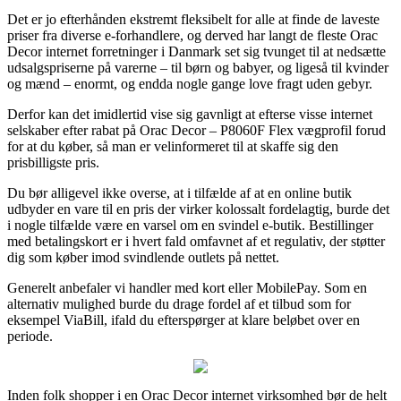
Det er jo efterhånden ekstremt fleksibelt for alle at finde de laveste
priser fra diverse e-forhandlere, og derved har langt de fleste Orac
Decor internet forretninger i Danmark set sig tvunget til at nedsætte
udsalgspriserne på varerne – til børn og babyer, og ligeså til kvinder
og mænd – enormt, og endda nogle gange love fragt uden gebyr.
Derfor kan det imidlertid vise sig gavnligt at efterse visse internet
selskaber efter rabat på Orac Decor – P8060F Flex vægprofil forud
for at du køber, så man er velinformeret til at skaffe sig den
prisbilligste pris.
Du bør alligevel ikke overse, at i tilfælde af at en online butik
udbyder en vare til en pris der virker kolossalt fordelagtig, burde det
i nogle tilfælde være en varsel om en svindel e-butik. Bestillinger
med betalingskort er i hvert fald omfavnet af et regulativ, der støtter
dig som køber imod svindlende outlets på nettet.
Generelt anbefaler vi handler med kort eller MobilePay. Som en
alternativ mulighed burde du drage fordel af et tilbud som for
eksempel ViaBill, ifald du efterspørger at klare beløbet over en
periode.
Inden folk shopper i en Orac Decor internet virksomhed bør de helt