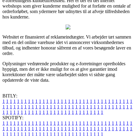
e-forretningens kundetilfredshed. Her er der en del internet
webshops som giver kunderne mulighed for at forfatte en omtale af
ordreforløbet, som ydermere bør udnyttes til at afveje tilfredsheden
hos kunderne.
Websitet er finansieret af reklameindtægter. Vi arbejder tæt sammen
med en del online varehuse idet vi annoncerer virksomhedernes
tilbud, og indhenter honorar såfremt en af vores besøgende laver en
ordre.
Oplysninger vedrørende produkter og e-forretninger opretholdes
hyppigt, men det er ikke muligt for os at give garantier imod
korrektioner der måtte være udarbejdet siden vi sidste gang
opdaterede de viste data.
BITLY:
1
1
1
1
1
1
1
1
1
1
1
1
1
1
1
1
1
1
1
1
1
1
1
1
1
1
1
1
1
1
1
1
1
1
1
1
1
1
1
1
1
1
1
1
1
1
1
1
1
1
1
1
1
1
1
1
1
1
1
1
1
1
1
1
1
1
1
1
1
1
1
1
1
1
1
1
1
1
1
1
1
1
1
1
1
1
1
1
1
1
1
1
1
1
1
1
1
1
1
1
SPOTIFY:
1
1
1
1
1
1
1
1
1
1
1
1
1
1
1
1
1
1
1
1
1
1
1
1
1
1
1
1
1
1
1
1
1
1
1
1
1
1
1
1
1
1
1
1
1
1
1
1
1
1
1
1
1
1
1
1
1
1
1
1
1
1
1
1
1
1
1
1
1
1
1
1
1
1
1
1
1
1
1
1
1
1
1
1
1
1
1
1
1
1
1
1
1
1
1
1
1
1
1
1