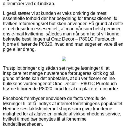
dilemmaer ved dit indkøb.
Ligeså støtter vi at kunden er vaks omkring de mest
essentielle forhold der har betydning for transaktionen, fx
hvilken returneringsret butikken anvender. På grund af dette
er det desuden essesentielt, at man når som helst gemmer
ens e-mail kvittering, således man når som helst vil kunne
bekræfte bestillingen af Orac Decor – P801C Purotouch
hjørne tilhørende P8020, hvad end man søger en vare til en
pige eller dreng.
Trustpilot bringer dig sådan set nyttige løsninger til at
inspicere ret mange nuværende forbrugeres kritik og på
grund af dette kan det anbefales, at du verificerer online
butikkens vurderinger af Orac Decor – P801C Purotouch
hjørne tilhørende P8020 forud for at du placerer din ordre.
Facebook frembyder endvidere de facto værdifulde
løsninger til at få indtryk af internet forretningens popularitet.
Herinde ses faktisk internet shops som giver kunderne
mulighed for at afgive en omtale af virksomhedens service,
hvilket tilmed bør benyttes til at fornemme
kundetilfredsheden.