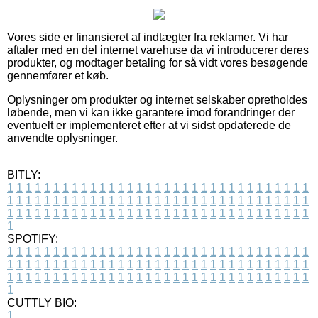
Vores side er finansieret af indtægter fra reklamer. Vi har
aftaler med en del internet varehuse da vi introducerer deres
produkter, og modtager betaling for så vidt vores besøgende
gennemfører et køb.
Oplysninger om produkter og internet selskaber opretholdes
løbende, men vi kan ikke garantere imod forandringer der
eventuelt er implementeret efter at vi sidst opdaterede de
anvendte oplysninger.
BITLY:
1
1
1
1
1
1
1
1
1
1
1
1
1
1
1
1
1
1
1
1
1
1
1
1
1
1
1
1
1
1
1
1
1
1
1
1
1
1
1
1
1
1
1
1
1
1
1
1
1
1
1
1
1
1
1
1
1
1
1
1
1
1
1
1
1
1
1
1
1
1
1
1
1
1
1
1
1
1
1
1
1
1
1
1
1
1
1
1
1
1
1
1
1
1
1
1
1
1
1
1
SPOTIFY:
1
1
1
1
1
1
1
1
1
1
1
1
1
1
1
1
1
1
1
1
1
1
1
1
1
1
1
1
1
1
1
1
1
1
1
1
1
1
1
1
1
1
1
1
1
1
1
1
1
1
1
1
1
1
1
1
1
1
1
1
1
1
1
1
1
1
1
1
1
1
1
1
1
1
1
1
1
1
1
1
1
1
1
1
1
1
1
1
1
1
1
1
1
1
1
1
1
1
1
1
CUTTLY BIO:
1