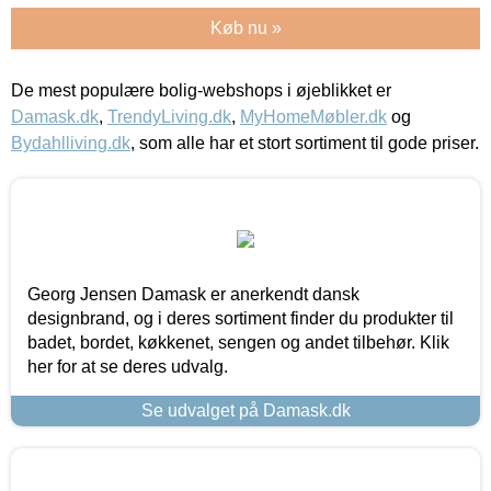
Køb nu »
De mest populære bolig-webshops i øjeblikket er
Damask.dk
,
TrendyLiving.dk
,
MyHomeMøbler.dk
og
Bydahlliving.dk
, som alle har et stort sortiment til gode priser.
Georg Jensen Damask er anerkendt dansk
designbrand, og i deres sortiment finder du produkter til
badet, bordet, køkkenet, sengen og andet tilbehør. Klik
her for at se deres udvalg.
Se udvalget på Damask.dk