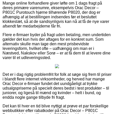
Mange online forhandlere giver løfte om 1 dags fragt på
deres primære varenumre, eksempelvis Orac Decor –
P801C Purotouch hjørne tilhørende P8020, der dog er
afhængig af at bestillingen indsendes før et besluttet
klokkeslæt, så at de sandsynligvis kan nå at få de nye varer
afsendt før medarbejderne får fri.
Flere e-firmaer byder på fragt uden betaling, men undertiden
gælder det kun hvis der aftages for en konkret sum. Som
alternativ skulle man tage den mest prisbevidste
leveringsform, hvilket ofte – uafhængig om man er i
Næstved, Nakskov eller Sorø – er at få dem til at levere dine
varer til et udleveringssted.
Det er i dag rigtig problemfrit for folk at søge sig frem til priser
i blandt flere internet virksomheder, og herved har mange
Orac Decor e-firmaer fundet det uundgåeligt at trykke
udsalgspriserne på specielt deres bedst i test produkter – til
juniorer, og ligeså til mænd og kvinder – helt i bund, og
endda nogle gange tilbyde fri fragt.
Det kan til hver en tid blive nyttigt at prøve et par forskellige
webbutikker efter rabatkoder på Orac Decor – P801C