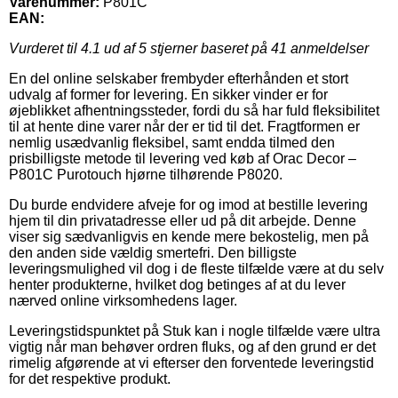
Varenummer:
P801C
EAN:
Vurderet til
4.1
ud af 5 stjerner baseret på
41
anmeldelser
En del online selskaber frembyder efterhånden et stort
udvalg af former for levering. En sikker vinder er for
øjeblikket afhentningssteder, fordi du så har fuld fleksibilitet
til at hente dine varer når der er tid til det. Fragtformen er
nemlig usædvanlig fleksibel, samt endda tilmed den
prisbilligste metode til levering ved køb af Orac Decor –
P801C Purotouch hjørne tilhørende P8020.
Du burde endvidere afveje for og imod at bestille levering
hjem til din privatadresse eller ud på dit arbejde. Denne
viser sig sædvanligvis en kende mere bekostelig, men på
den anden side vældig smertefri. Den billigste
leveringsmulighed vil dog i de fleste tilfælde være at du selv
henter produkterne, hvilket dog betinges af at du lever
nærved online virksomhedens lager.
Leveringstidspunktet på Stuk kan i nogle tilfælde være ultra
vigtig når man behøver ordren fluks, og af den grund er det
rimelig afgørende at vi efterser den forventede leveringstid
for det respektive produkt.