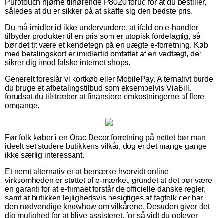
Purotouch hjørne tilhørende P8020 forud for at du bestiller,
således at du er sikker på at skaffe sig den bedste pris.
Du må imidlertid ikke undervurdere, at ifald en e-handler
tilbyder produkter til en pris som er utopisk fordelagtig, så
bør det tit være et kendetegn på en uægte e-forretning. Køb
med betalingskort er imidlertid omfattet af en vedtægt, der
sikrer dig imod falske internet shops.
Generelt foreslår vi kortkøb eller MobilePay. Alternativt burde
du bruge et afbetalingstilbud som eksempelvis ViaBill,
forudsat du tilstræber at finansiere omkostningerne af flere
omgange.
Før folk køber i en Orac Decor forretning på nettet bør man
ideelt set studere butikkens vilkår, dog er det mange gange
ikke særlig interessant.
Et nemt alternativ er at bemærke hvorvidt online
virksomheden er støttet af e-mærket, grundet at det bør være
en garanti for at e-firmaet forstår de officielle danske regler,
samt at butikken lejlighedsvis besigtiges af fagfolk der har
den nødvendige knowhow om vilkårene. Desuden giver det
dig mulighed for at blive assisteret, for så vidt du oplever