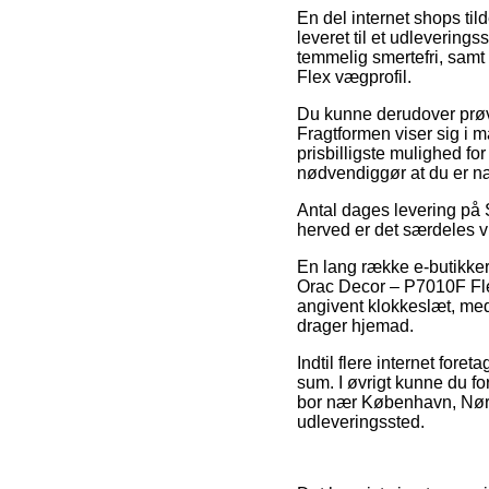
En del internet shops tild
leveret til et udlevering
temmelig smertefri, sam
Flex vægprofil.
Du kunne derudover prøve 
Fragtformen viser sig i 
prisbilligste mulighed fo
nødvendiggør at du er næ
Antal dages levering på 
herved er det særdeles vi
En lang række e-butikker
Orac Decor – P7010F Flex
angivent klokkeslæt, med 
drager hjemad.
Indtil flere internet fore
sum. I øvrigt kunne du f
bor nær København, Nørres
udleveringssted.