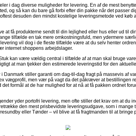
eler i dag diverse muligheder for levering. En af de mest benytted
ssted, og så kan du bare gå forbi efter din pakke når det passer d
t oftest desuden den mindst kostelige leveringsmetode ved køb
at få produkterne sendt til din lejlighed eller hus eller ud til d
mange tilfælde en tak mere omkostningsfuld, men ydermere særl
r levering vil dog i de fleste tilfælde være at du selv henter ord
r internet shoppens arbejdslager.
Stuk kan være vældig central i tilfælde af at man skal bruge var
gtigt at man tjekker den estimerede leveringstid for den aktuelle
 i Danmark stiller garanti om dag-til-dag fragt på massevis af 
 vægprofil, men vær på vagt da det påkræver at bestillingen re
det formål at de har mulighed for at nå at få pakken ordnet foru
tagender yder portofri levering, men ofte stiller det krav om at du i
oretrække den mest prisbevidste leveringsudgave, som i mange 
undby eller Tønder – vil blive at få fragtmanden til at bringe p