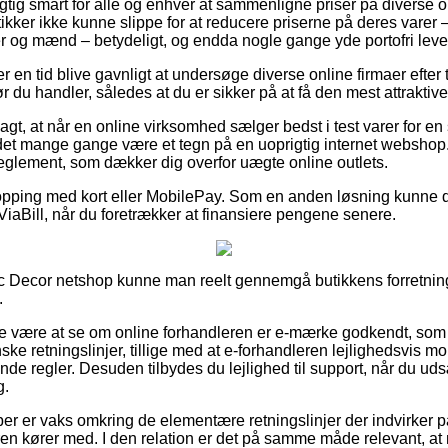
rigtig smart for alle og enhver at sammenligne priser på diverse 
ikker ikke kunne slippe for at reducere priserne på deres varer –
der og mænd – betydeligt, og endda nogle gange yde portofri leve
ver en tid blive gavnligt at undersøge diverse online firmaer efter
 du handler, således at du er sikker på at få den mest attraktive 
gt, at når en online virksomhed sælger bedst i test varer for en
 det mange gange være et tegn på en uoprigtig internet webshop.
 reglement, som dækker dig overfor uægte online outlets.
hopping med kort eller MobilePay. Som en anden løsning kunne 
 ViaBill, når du foretrækker at finansiere pengene senere.
c Decor netshop kunne man reelt gennemgå butikkens forretnings
.
e være at se om online forhandleren er e-mærke godkendt, som t
ske retningslinjer, tillige med at e-forhandleren lejlighedsvis mo
nde regler. Desuden tilbydes du lejlighed til support, når du uds
g.
køber er vaks omkring de elementære retningslinjer der indvirker 
eren kører med. I den relation er det på samme måde relevant,