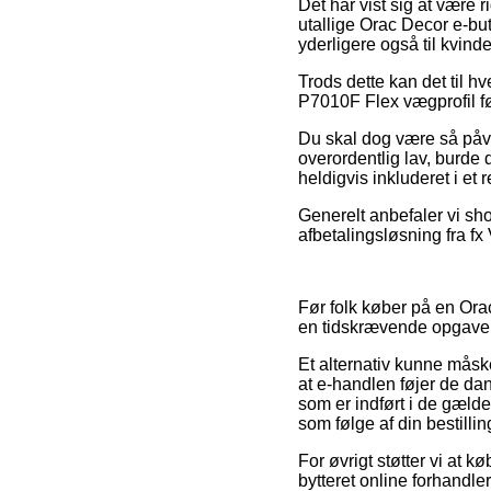
Det har vist sig at være 
utallige Orac Decor e-but
yderligere også til kvin
Trods dette kan det til h
P7010F Flex vægprofil før
Du skal dog være så påva
overordentlig lav, burde
heldigvis inkluderet i et
Generelt anbefaler vi s
afbetalingsløsning fra fx
Før folk køber på en Ora
en tidskrævende opgave
Et alternativ kunne måsk
at e-handlen føjer de dan
som er indført i de gælde
som følge af din bestillin
For øvrigt støtter vi at 
bytteret online forhandl