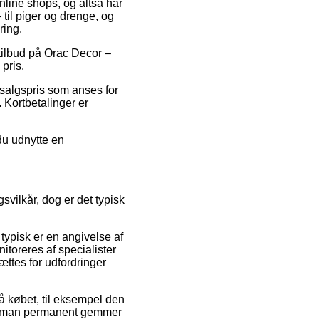
online shops, og altså har
 til piger og drenge, og
ring.
 tilbud på Orac Decor –
pris.
 salgspris som anses for
 Kortbetalinger er
du udnytte en
vilkår, dog er det typisk
ypisk er en angivelse af
nitoreres af specialister
ættes for udfordringer
på købet, til eksempel den
 at man permanent gemmer