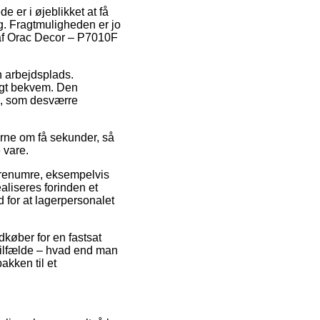
e er i øjeblikket at få
ig. Fragtmuligheden er jo
 af Orac Decor – P7010F
in arbejdsplads.
igt bekvem. Den
ren, som desværre
erne om få sekunder, så
 vare.
varenumre, eksempelvis
aliseres forinden et
d for at lagerpersonalet
ndkøber for en fastsat
tilfælde – hvad end man
akken til et