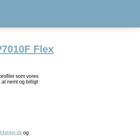
P7010F Flex
profiler som vores
at nemt og billigt
øbler.dk
og