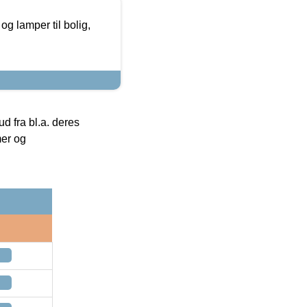
g lamper til bolig,
 fra bl.a. deres
mer og