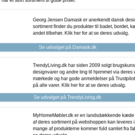
 har et stort sortiment til gode priser.
Georg Jensen Damask er anerkendt dansk desig
sortiment finder du produkter til badet, bordet, 
andet tilbehør. Klik her for at se deres udvalg.
Se udvalget på Damask.dk
TrendyLiving.dk har siden 2009 solgt brugskunst, 
designvarer og andre ting til hjemmet via deres
mærkede og har gode anmeldelser på Trustpilot,
på alle varer. Klik her for at se deres udvalg.
Se udvalget på TrendyLiving.dk
MyHomeMøbler.dk er en landsdækkende kæde m
af deres sortiment på webshoppen kan leveres i
mange af produkterne kommer fuld samlet fra fabr