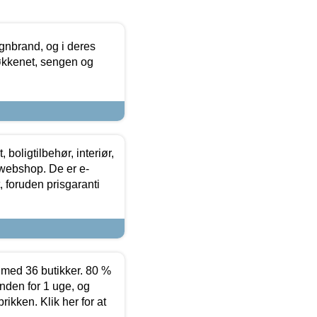
nbrand, og i deres
køkkenet, sengen og
boligtilbehør, interiør,
 webshop. De er e-
 foruden prisgaranti
ed 36 butikker. 80 %
nden for 1 uge, og
ikken. Klik her for at