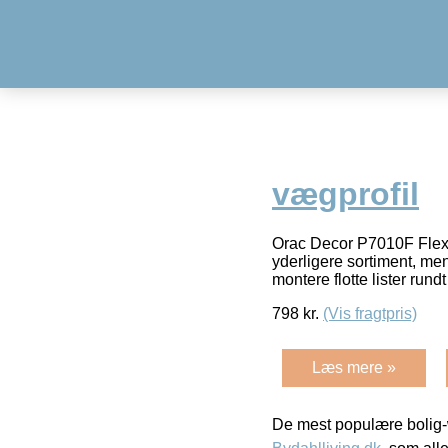
vægprofil
Orac Decor P7010F Flex v
yderligere sortiment, men
montere flotte lister run
798
kr.
(Vis fragtpris)
Læs mere »
De mest populære bolig-