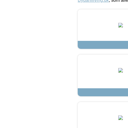
Bydahlliving.dk
, som alle