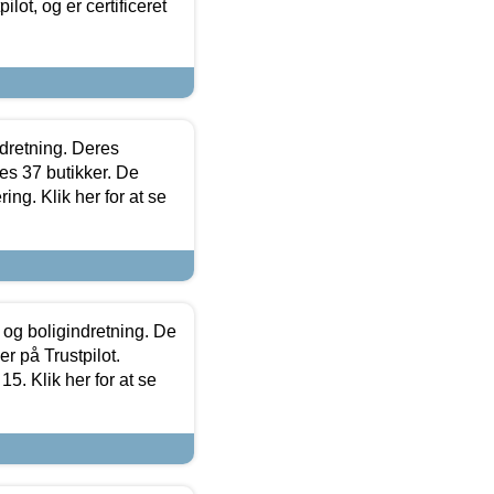
lot, og er certificeret
ndretning. Deres
s 37 butikker. De
ing. Klik her for at se
 og boligindretning. De
r på Trustpilot.
5. Klik her for at se