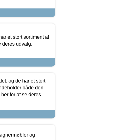
ar et stort sortiment af
e deres udvalg.
t, og de har et stort
 indeholder både den
 her for at se deres
esignermøbler og