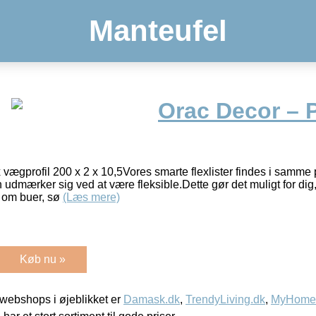
Manteufel
Orac Decor – 
ægprofil 200 x 2 x 10,5Vores smarte flexlister findes i samme 
 udmærker sig ved at være fleksible.Dette gør det muligt for dig, 
dt om buer, sø
(Læs mere)
Køb nu »
webshops i øjeblikket er
Damask.dk
,
TrendyLiving.dk
,
MyHomeM