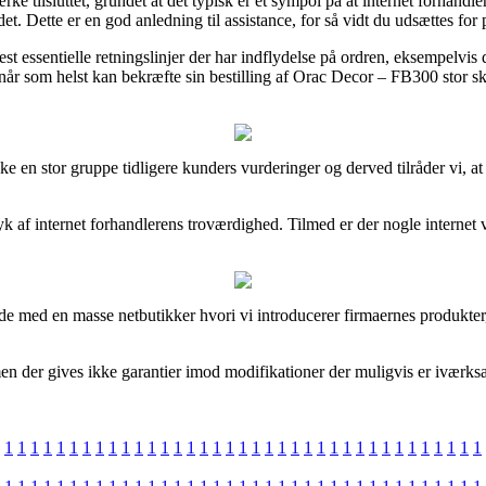
ke tilsluttet, grundet at det typisk er et sympol på at internet forhand
t. Dette er en god anledning til assistance, for så vidt du udsættes for
 essentielle retningslinjer der har indflydelse på ordren, eksempelvis d
 når som helst kan bekræfte sin bestilling af Orac Decor – FB300 stor s
ske en stor gruppe tidligere kunders vurderinger og derved tilråder vi,
yk af internet forhandlerens troværdighed. Tilmed er der nogle internet
ejde med en masse netbutikker hvori vi introducerer firmaernes produkte
men der gives ikke garantier imod modifikationer der muligvis er iværksa
1
1
1
1
1
1
1
1
1
1
1
1
1
1
1
1
1
1
1
1
1
1
1
1
1
1
1
1
1
1
1
1
1
1
1
1
1