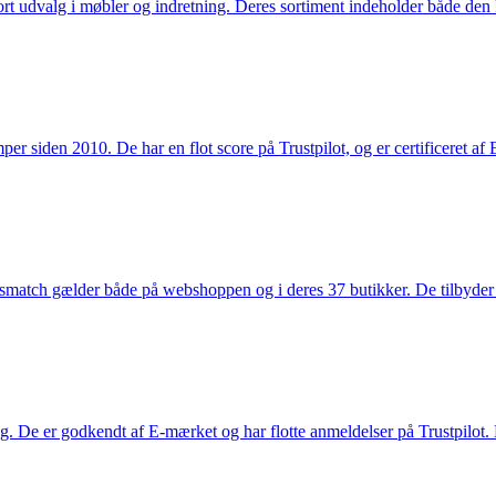
rt udvalg i møbler og indretning. Deres sortiment indeholder både den k
 siden 2010. De har en flot score på Trustpilot, og er certificeret af 
smatch gælder både på webshoppen og i deres 37 butikker. De tilbyder d
. De er godkendt af E-mærket og har flotte anmeldelser på Trustpilot. L