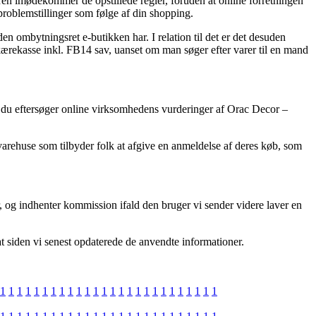
leren imødekommer de opstillede regler, foruden at online forretningen
 problemstillinger som følge af din shopping.
en ombytningsret e-butikken har. I relation til det er det desuden
kærekasse inkl. FB14 sav, uanset om man søger efter varer til en mand
 at du eftersøger online virksomhedens vurderinger af Orac Decor –
 varehuse som tilbyder folk at afgive en anmeldelse af deres køb, som
r, og indhenter kommission ifald den bruger vi sender videre laver en
t siden vi senest opdaterede de anvendte informationer.
1
1
1
1
1
1
1
1
1
1
1
1
1
1
1
1
1
1
1
1
1
1
1
1
1
1