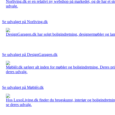
Norliving.dk er en relativt ny webshop på markedet, og de har et sto
udvalg.
Se udvalget på Norliving.dk
DesignGaragen.dk har solgt boligindretning, designermøbler og lamper
Se udvalget på DesignGaragen.dk
Møblér.dk sælger alt inden for møbler og boligindretning. Deres pri
deres udvalg.
Se udvalget på Møblér.dk
Hos LuxoLiving.dk finder du brugskunst, interiør og boligindretning
se deres udvalg.