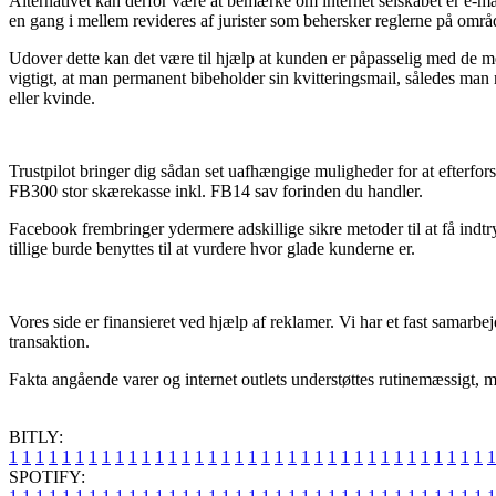
Alternativet kan derfor være at bemærke om internet selskabet er e-mær
en gang i mellem revideres af jurister som behersker reglerne på område
Udover dette kan det være til hjælp at kunden er påpasselig med de mest
vigtigt, at man permanent bibeholder sin kvitteringsmail, således man
eller kvinde.
Trustpilot bringer dig sådan set uafhængige muligheder for at efterfor
FB300 stor skærekasse inkl. FB14 sav forinden du handler.
Facebook frembringer ydermere adskillige sikre metoder til at få indtr
tillige burde benyttes til at vurdere hvor glade kunderne er.
Vores side er finansieret ved hjælp af reklamer. Vi har et fast samarb
transaktion.
Fakta angående varer og internet outlets understøttes rutinemæssigt, 
BITLY:
1
1
1
1
1
1
1
1
1
1
1
1
1
1
1
1
1
1
1
1
1
1
1
1
1
1
1
1
1
1
1
1
1
1
1
1
1
SPOTIFY: