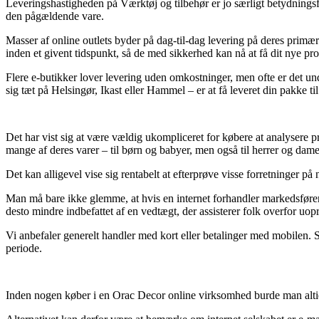
Leveringshastigheden på Værktøj og tilbehør er jo særligt betydningsfu
den pågældende vare.
Masser af online outlets byder på dag-til-dag levering på deres primæ
inden et givent tidspunkt, så de med sikkerhed kan nå at få dit nye pro
Flere e-butikker lover levering uden omkostninger, men ofte er det un
sig tæt på Helsingør, Ikast eller Hammel – er at få leveret din pakke til
Det har vist sig at være vældig ukompliceret for købere at analysere pri
mange af deres varer – til børn og babyer, men også til herrer og dame
Det kan alligevel vise sig rentabelt at efterprøve visse forretninger på
Man må bare ikke glemme, at hvis en internet forhandler markedsfører va
desto mindre indbefattet af en vedtægt, der assisterer folk overfor uopr
Vi anbefaler generelt handler med kort eller betalinger med mobilen. 
periode.
Inden nogen køber i en Orac Decor online virksomhed burde man altid s