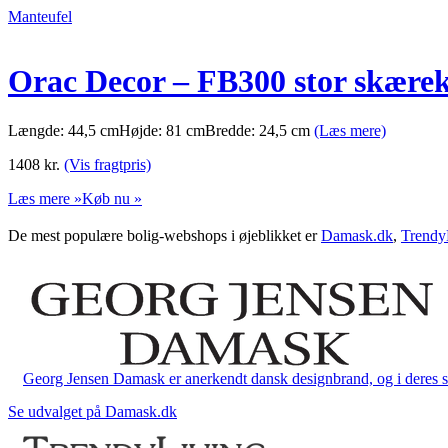
Manteufel
Orac Decor – FB300 stor skærek
Længde: 44,5 cmHøjde: 81 cmBredde: 24,5 cm
(Læs mere)
1408
kr.
(Vis fragtpris)
Læs mere »
Køb nu »
De mest populære bolig-webshops i øjeblikket er
Damask.dk
,
Trendy
Georg Jensen Damask er anerkendt dansk designbrand, og i deres sort
Se udvalget på Damask.dk