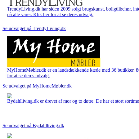
TrendyLiving.dk har siden 2009 solgt brugskunst, boligtilbehør, int
på alle varer. Klik her for at se deres udvalg.
Se udvalget på TrendyLiving.dk
MyHomeMøbler.dk er en landsdækkende kæde med 36 butikker. 80 % 
for at se deres udvalg.
Se udvalget på MyHomeMøbler.dk
Bydahlliving.dk er drevet af mor og to døtre. De har et stort sortime
Se udvalget på Bydahlliving.dk