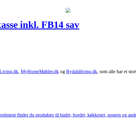
asse inkl. FB14 sav
Living.dk
,
MyHomeMøbler.dk
og
Bydahlliving.dk
, som alle har et stor
iment finder du produkter til badet, bordet, køkkenet, sengen og andet 