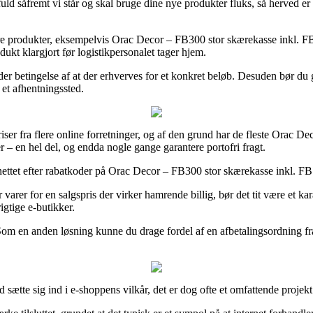
ld såfremt vi står og skal bruge dine nye produkter fluks, så herved er
re produkter, eksempelvis Orac Decor – FB300 stor skærekasse inkl. FB14
dukt klargjort før logistikpersonalet tager hjem.
der betingelse af at der erhverves for et konkret beløb. Desuden bør du 
 et afhentningssted.
ser fra flere online forretninger, og af den grund har de fleste Orac Dec
r – en hel del, og endda nogle gange garantere portofri fragt.
 nettet efter rabatkoder på Orac Decor – FB300 stor skærekasse inkl. FB14 
rer for en salgspris der virker hamrende billig, bør det tit være et karak
igtige e-butikker.
Som en anden løsning kunne du drage fordel af en afbetalingsordning fra
ætte sig ind i e-shoppens vilkår, det er dog ofte et omfattende projekt