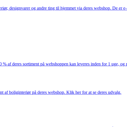
eriør, designvarer og andre ting til hjemmet via deres webshop. De er 
af deres sortiment på webshoppen kan leveres inden for 1 uge, og ma
nt af boliginteriør på deres webshop. Klik her for at se deres udvalg.