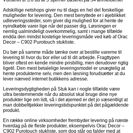
Adskillige netshops giver nu til dags en hel del forskellige
muligheder for levering. Den mest benyttede er i øjeblikket
udleveringssteder, som giver dig mulighed for at hente de
nyindkøbte varer lige når det passer dig. Løsningen er
nemlig ualmindeligt overkommelig, samt i mange tilfælde
endda den mindst kostelige leveringsmåde ved køb af Orac
Decor – C902 Purotouch stukliste.
Du bør på samme måde tænke over at bestille varerne til
levering til hvor du bor eller ud til dit arbejde. Fragttypen
bliver oftest en kende mindre prisbillig, men derudover rigtig
ligetil. Den mest betalelige leveringsmodel er unægtelig at
hente produkterne selv, men den løsning forudsætter at du
lever nærved internet butikkens adresse.
Leveringsdygtigheden på Stuk kan i nogle tilfælde være
ultra bestemmende når du absolut skal bruge dine nye
produkter lige om lidt, så i det øjemed er det jo væsentligt at
man dobbelttjekker leveringstidspunktet på det pågældende
produkt.
En række online virksomheder frembyder levering på næste
hverdag på de fleste produkter, eksempelvis Orac Decor –
C902 Purotouch stukliste, som dog står og falder med at