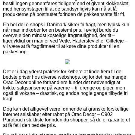
bestillingen gennemføres tidligere end et givent klokkeslæt,
med hensynstagen til at de sandsynligvis kan nå at få
produkterne på posthuset forinden de pakkeansatte får fri.
En hel del e-shops i Danmark sikrer fri fragt, men typisk kun
når man indkøber for en bestemt pris. I øvrigt burde du
overveje den mindst kostelige fragtmulighed, der tit –
ligegyldigt om man er ved Vejle, Haderslev eller Gilleleje –
vil være at få fragtfirmaet til at køre dine produkter til en
pakkeshop.
Det er i dag yderst praktisk for købere at finde frem til de
bedste priser hos diverse webshops, og for det har mange
Orac Decor online forhandlere fundet det nødvendigt at
trykke salgspriserne på varerne – til drenge og piger, men
også til voksne – drastisk, og endda nogle gange tilbyde fri
fragt.
Dog kan det alligevel være lønnende at granske forskellige
internet selskaber efter rabat på Orac Decor – C902
Purotouch stukliste forinden du shopper, så du er garanteret
at få fat i den bedste pris.