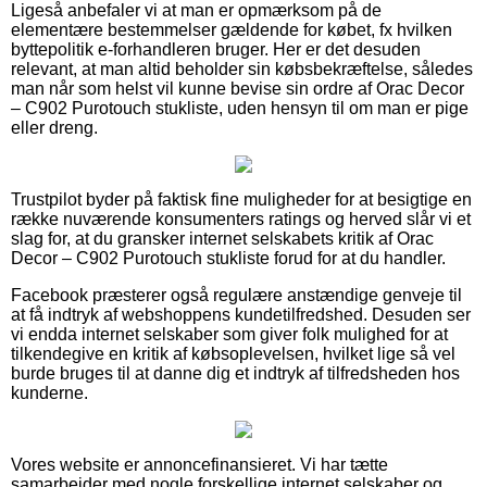
Ligeså anbefaler vi at man er opmærksom på de
elementære bestemmelser gældende for købet, fx hvilken
byttepolitik e-forhandleren bruger. Her er det desuden
relevant, at man altid beholder sin købsbekræftelse, således
man når som helst vil kunne bevise sin ordre af Orac Decor
– C902 Purotouch stukliste, uden hensyn til om man er pige
eller dreng.
Trustpilot byder på faktisk fine muligheder for at besigtige en
række nuværende konsumenters ratings og herved slår vi et
slag for, at du gransker internet selskabets kritik af Orac
Decor – C902 Purotouch stukliste forud for at du handler.
Facebook præsterer også regulære anstændige genveje til
at få indtryk af webshoppens kundetilfredshed. Desuden ser
vi endda internet selskaber som giver folk mulighed for at
tilkendegive en kritik af købsoplevelsen, hvilket lige så vel
burde bruges til at danne dig et indtryk af tilfredsheden hos
kunderne.
Vores website er annoncefinansieret. Vi har tætte
samarbejder med nogle forskellige internet selskaber og