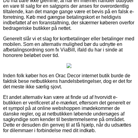
Du må bare ikke glemme, at når en internet handler udbyder
en vare til salg for en salgspris der anses for overordentlig
tiltalende, kan det mange gange være et bevis på en falsk e-
forretning. Køb med gængse betalingskort er heldigvis
indbefattet af en foranstaltning, der skærmer køberen overfor
bedrageriske butikker på nettet.
Generelt slår vi et slag for kortbetalinger eller betalinger med
mobilen. Som en alternativ mulighed bør du udnytte en
afbetalingsordning som fx ViaBill, ifald du har i sinde at
honorere beløbet over tid.
Inden folk køber hos en Orac Decor internet butik burde de
faktisk bese netbutikkens handelsbetingelser, dog er det for
det meste ikke særlig sjovt.
Et andet alternativ kan være at finde ud af hvorvidt e-
butikken er verificeret af e-mærket, eftersom det generelt er
et sympol på at online webshoppen imødekommer de
danske regler, og at netbutikken løbende undersøges af
sagkyndige som kender til bestemmelserne på området.
Dette er desuden din genvej til at få hjælp, når du udsættes
for dilemmaer i forbindelse med dit indkøb.