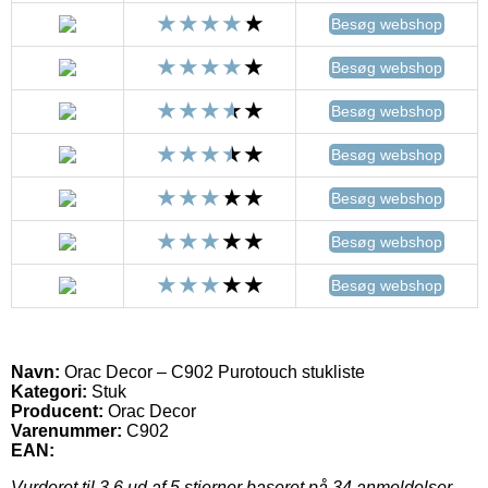
Besøg webshop
Besøg webshop
Besøg webshop
Besøg webshop
Besøg webshop
Besøg webshop
Besøg webshop
Navn:
Orac Decor – C902 Purotouch stukliste
Kategori:
Stuk
Producent:
Orac Decor
Varenummer:
C902
EAN:
Vurderet til
3.6
ud af 5 stjerner baseret på
34
anmeldelser