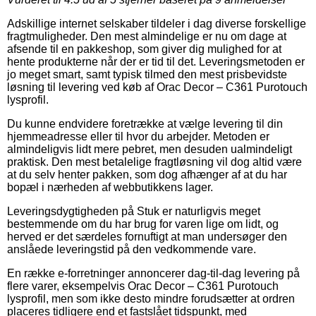
Adskillige internet selskaber tildeler i dag diverse forskellige
fragtmuligheder. Den mest almindelige er nu om dage at
afsende til en pakkeshop, som giver dig mulighed for at
hente produkterne når der er tid til det. Leveringsmetoden er
jo meget smart, samt typisk tilmed den mest prisbevidste
løsning til levering ved køb af Orac Decor – C361 Purotouch
lysprofil.
Du kunne endvidere foretrække at vælge levering til din
hjemmeadresse eller til hvor du arbejder. Metoden er
almindeligvis lidt mere pebret, men desuden ualmindeligt
praktisk. Den mest betalelige fragtløsning vil dog altid være
at du selv henter pakken, som dog afhænger af at du har
bopæl i nærheden af webbutikkens lager.
Leveringsdygtigheden på Stuk er naturligvis meget
bestemmende om du har brug for varen lige om lidt, og
herved er det særdeles fornuftigt at man undersøger den
anslåede leveringstid på den vedkommende vare.
En række e-forretninger annoncerer dag-til-dag levering på
flere varer, eksempelvis Orac Decor – C361 Purotouch
lysprofil, men som ikke desto mindre forudsætter at ordren
placeres tidligere end et fastslået tidspunkt, med