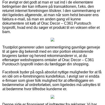
For øvrigt er det godt at man er sat ind i de elementære
betingelser der kan influere på transaktionen, f.eks. den
returret internet forretningen tilsikrer. I den sammenhæng er
det ligeledes afgørende, at man når som helst bevarer ens
faktura e-mail, så man en anden gang vil kunne
dokumentere sit køb af Orac Decor – C361 Purotouch
lysprofil, hvad end du søger et produkt til en voksen eller et
barn.
Trustpilot genererer uden sammenligning gavnlige genveje
til at gøre dig bekendt med en stor portion eksisterende
brugeres tanker og herved rekommanderer vi, at du
eftersøger webshoppens omtaler af Orac Decor – C361
Purotouch lysprofil inden du færdiggør din shopping.
Facebook byder på også absolut nyttige muligheder for at få
en idé om e-forretningens kundefokus. I øvrigt ser vi endda
e-firmaer som giver folk mulighed for at offentliggøre en
bedømmelse af ordreforløbet, som ligeledes må udnyttes til
at bedømme hvor tilfredse kunderne er.
Denne side er finansieret af indtægter fra reklamer. Vi har