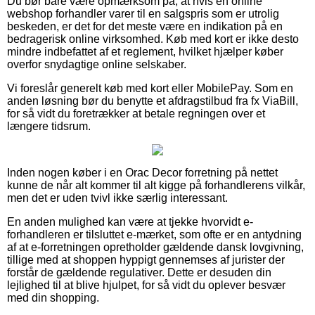
Du bør bare være opmærksom på, at hvis en online
webshop forhandler varer til en salgspris som er utrolig
beskeden, er det for det meste være en indikation på en
bedragerisk online virksomhed. Køb med kort er ikke desto
mindre indbefattet af et reglement, hvilket hjælper køber
overfor snydagtige online selskaber.
Vi foreslår generelt køb med kort eller MobilePay. Som en
anden løsning bør du benytte et afdragstilbud fra fx ViaBill,
for så vidt du foretrækker at betale regningen over et
længere tidsrum.
Inden nogen køber i en Orac Decor forretning på nettet
kunne de når alt kommer til alt kigge på forhandlerens vilkår,
men det er uden tvivl ikke særlig interessant.
En anden mulighed kan være at tjekke hvorvidt e-
forhandleren er tilsluttet e-mærket, som ofte er en antydning
af at e-forretningen opretholder gældende dansk lovgivning,
tillige med at shoppen hyppigt gennemses af jurister der
forstår de gældende regulativer. Dette er desuden din
lejlighed til at blive hjulpet, for så vidt du oplever besvær
med din shopping.