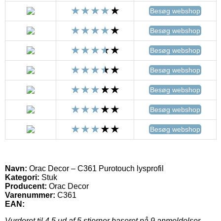
Besøg webshop
Besøg webshop
Besøg webshop
Besøg webshop
Besøg webshop
Besøg webshop
Besøg webshop
Navn:
Orac Decor – C361 Purotouch lysprofil
Kategori:
Stuk
Producent:
Orac Decor
Varenummer:
C361
EAN:
Vurderet til
4.5
ud af 5 stjerner baseret på
9
anmeldelser