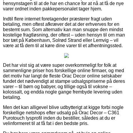
hensynstagen til at de har en chance for at nå at få de nye
varer ordnet inden pakkepersonalet tager hjem.
Indtil flere internet foretagender præsterer fragt uden
betaling, men oftest afkræver det at der erhverves for en
bestemt sum. Som alternativ kan man snuppe den mindst
kostelige fragtløsning, der oftest – uden hensyn til om man
bor tæt på København, Solrød Strand eller Lemvig – vil
være at få dem til at køre dine varer til et afhentningssted.
Det har vist sig at være super overkommeligt for folk at
sammenligne priser hos forskellige online firmaer, og med
det motiv har langt de fleste Orac Decor online selskaber
fundet det nødvendigt at stampe udsalgspriserne på deres
varer – til børn og babyer, og tillige også til voksne –
kolossalt, og endda nogle gange frembyde levering uden
betaling.
Men det kan alligevel blive udbytterigt at kigge forbi nogle
forskellige netshops efter udsalg på Orac Decor – C361
Purotouch lysprofil inden du bestiller, således at du er
velinformeret til at få fat i den bedste pris.