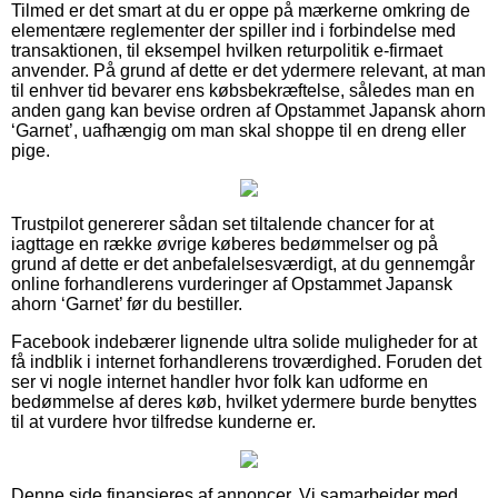
Tilmed er det smart at du er oppe på mærkerne omkring de
elementære reglementer der spiller ind i forbindelse med
transaktionen, til eksempel hvilken returpolitik e-firmaet
anvender. På grund af dette er det ydermere relevant, at man
til enhver tid bevarer ens købsbekræftelse, således man en
anden gang kan bevise ordren af Opstammet Japansk ahorn
‘Garnet’, uafhængig om man skal shoppe til en dreng eller
pige.
Trustpilot genererer sådan set tiltalende chancer for at
iagttage en række øvrige køberes bedømmelser og på
grund af dette er det anbefalelsesværdigt, at du gennemgår
online forhandlerens vurderinger af Opstammet Japansk
ahorn ‘Garnet’ før du bestiller.
Facebook indebærer lignende ultra solide muligheder for at
få indblik i internet forhandlerens troværdighed. Foruden det
ser vi nogle internet handler hvor folk kan udforme en
bedømmelse af deres køb, hvilket ydermere burde benyttes
til at vurdere hvor tilfredse kunderne er.
Denne side finansieres af annoncer. Vi samarbejder med