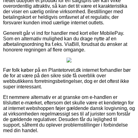
nettet udbyder et produkt for en salgspris der kan virke
overordentlig attraktiv, så kan det tit være et karakteristika
der viser en uærlig online virksomhed. Bestillinger med
betalingskort er heldigvis omfavnet af et regulativ, der
forsvarer kunden imod uærlige internet outlets.
Generelt går vi ind for handler med kort eller MobilePay.
Som en alternativ mulighed kan du drage nytte af en
afbetalingsordning fra f.eks. ViaBill, forudsat du ønsker at
honorere regningen af flere omgange.
Før folk køber på en Plantetorvet.dk internet forhandler bør
de for at være på den sikre side få overblik over
webbutikkens forretningsbetingelser, dog er det oftest ikke
super interessant.
Et nemmere alternativ er at granske om e-handlen er
tilsluttet e-mærket, eftersom det skulle være et kendetegn for
at internet webshoppen føjer gældende dansk lovgivning, og
at virksomheden regelmæssigt ses til af jurister som forstår
de gældende regulativer. Desuden får du lejlighed til
support, såfremt du oplever problemstillinger i forbindelse
med din handel.