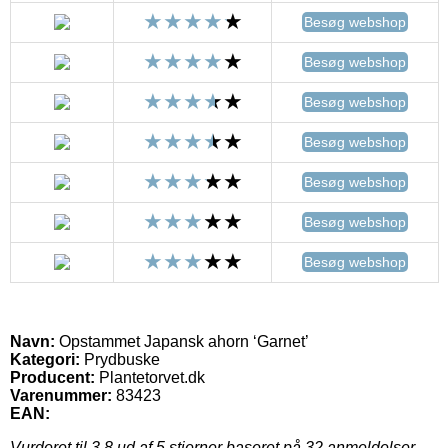
Besøg webshop
Besøg webshop
Besøg webshop
Besøg webshop
Besøg webshop
Besøg webshop
Besøg webshop
Navn:
Opstammet Japansk ahorn ‘Garnet’
Kategori:
Prydbuske
Producent:
Plantetorvet.dk
Varenummer:
83423
EAN:
Vurderet til
3.8
ud af 5 stjerner baseret på
32
anmeldelser