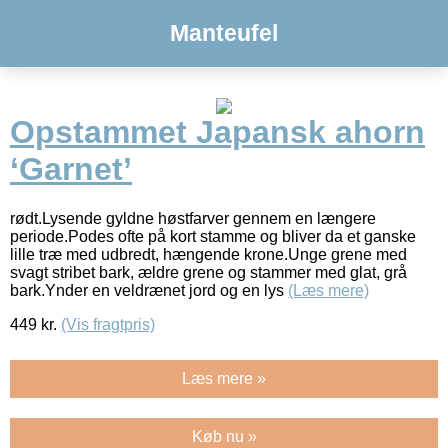
Manteufel
Opstammet Japansk ahorn
‘Garnet’
rødt.Lysende gyldne høstfarver gennem en længere
periode.Podes ofte på kort stamme og bliver da et ganske
lille træ med udbredt, hængende krone.Unge grene med
svagt stribet bark, ældre grene og stammer med glat, grå
bark.Ynder en veldrænet jord og en lys
(Læs mere)
449
kr.
(Vis fragtpris)
Læs mere »
Køb nu »