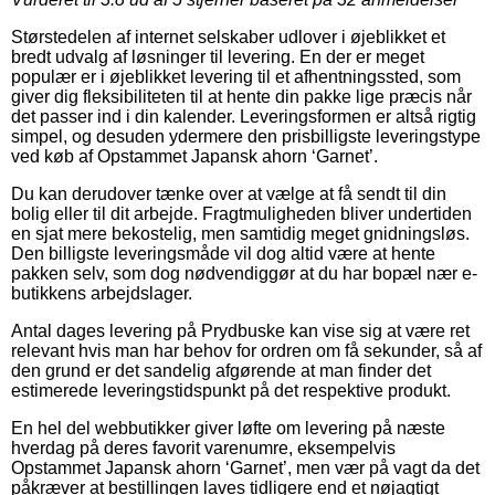
Størstedelen af internet selskaber udlover i øjeblikket et
bredt udvalg af løsninger til levering. En der er meget
populær er i øjeblikket levering til et afhentningssted, som
giver dig fleksibiliteten til at hente din pakke lige præcis når
det passer ind i din kalender. Leveringsformen er altså rigtig
simpel, og desuden ydermere den prisbilligste leveringstype
ved køb af Opstammet Japansk ahorn ‘Garnet’.
Du kan derudover tænke over at vælge at få sendt til din
bolig eller til dit arbejde. Fragtmuligheden bliver undertiden
en sjat mere bekostelig, men samtidig meget gnidningsløs.
Den billigste leveringsmåde vil dog altid være at hente
pakken selv, som dog nødvendiggør at du har bopæl nær e-
butikkens arbejdslager.
Antal dages levering på Prydbuske kan vise sig at være ret
relevant hvis man har behov for ordren om få sekunder, så af
den grund er det sandelig afgørende at man finder det
estimerede leveringstidspunkt på det respektive produkt.
En hel del webbutikker giver løfte om levering på næste
hverdag på deres favorit varenumre, eksempelvis
Opstammet Japansk ahorn ‘Garnet’, men vær på vagt da det
påkræver at bestillingen laves tidligere end et nøjagtigt