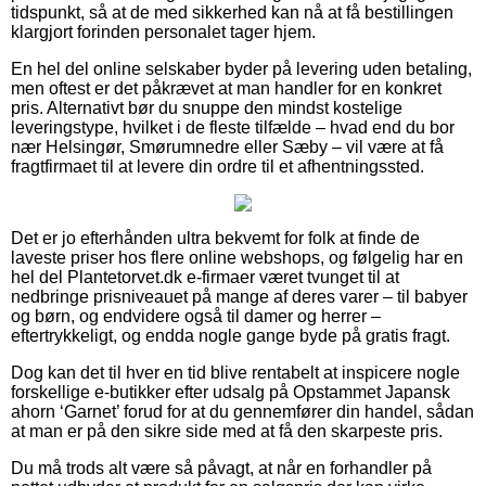
tidspunkt, så at de med sikkerhed kan nå at få bestillingen
klargjort forinden personalet tager hjem.
En hel del online selskaber byder på levering uden betaling,
men oftest er det påkrævet at man handler for en konkret
pris. Alternativt bør du snuppe den mindst kostelige
leveringstype, hvilket i de fleste tilfælde – hvad end du bor
nær Helsingør, Smørumnedre eller Sæby – vil være at få
fragtfirmaet til at levere din ordre til et afhentningssted.
Det er jo efterhånden ultra bekvemt for folk at finde de
laveste priser hos flere online webshops, og følgelig har en
hel del Plantetorvet.dk e-firmaer været tvunget til at
nedbringe prisniveauet på mange af deres varer – til babyer
og børn, og endvidere også til damer og herrer –
eftertrykkeligt, og endda nogle gange byde på gratis fragt.
Dog kan det til hver en tid blive rentabelt at inspicere nogle
forskellige e-butikker efter udsalg på Opstammet Japansk
ahorn ‘Garnet’ forud for at du gennemfører din handel, sådan
at man er på den sikre side med at få den skarpeste pris.
Du må trods alt være så påvagt, at når en forhandler på