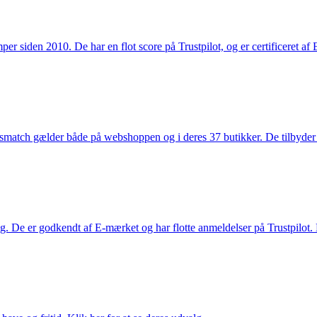
 siden 2010. De har en flot score på Trustpilot, og er certificeret af 
smatch gælder både på webshoppen og i deres 37 butikker. De tilbyder d
. De er godkendt af E-mærket og har flotte anmeldelser på Trustpilot. L