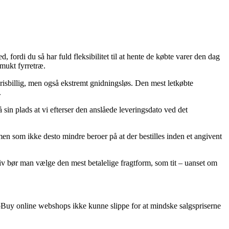
, fordi du så har fuld fleksibilitet til at hente de købte varer den dag
smukt fyrretræ.
prisbillig, men også ekstremt gnidningsløs. Den mest letkøbte
.
sin plads at vi efterser den anslåede leveringsdato ved det
en som ikke desto mindre beroer på at der bestilles inden et angivent
ativ bør man vælge den mest betalelige fragtform, som tit – uanset om
te SoBuy online webshops ikke kunne slippe for at mindske salgspriserne