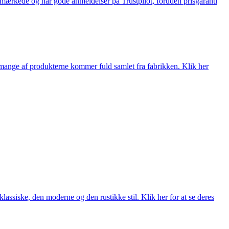
e-mærkede og har gode anmeldelser på Trustpilot, foruden prisgaranti
nge af produkterne kommer fuld samlet fra fabrikken. Klik her
lassiske, den moderne og den rustikke stil. Klik her for at se deres