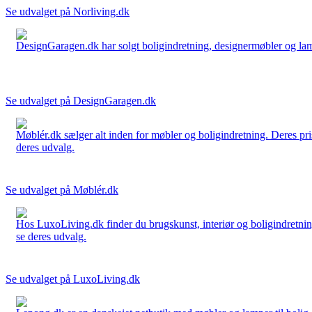
Se udvalget på Norliving.dk
DesignGaragen.dk har solgt boligindretning, designermøbler og lamper
Se udvalget på DesignGaragen.dk
Møblér.dk sælger alt inden for møbler og boligindretning. Deres pri
deres udvalg.
Se udvalget på Møblér.dk
Hos LuxoLiving.dk finder du brugskunst, interiør og boligindretning
se deres udvalg.
Se udvalget på LuxoLiving.dk