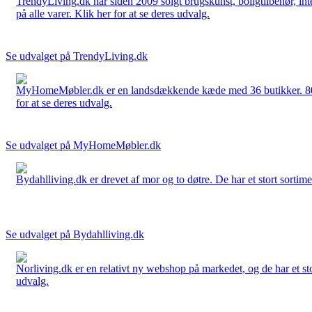
TrendyLiving.dk har siden 2009 solgt brugskunst, boligtilbehør, int
på alle varer. Klik her for at se deres udvalg.
Se udvalget på TrendyLiving.dk
MyHomeMøbler.dk er en landsdækkende kæde med 36 butikker. 80 % 
for at se deres udvalg.
Se udvalget på MyHomeMøbler.dk
Bydahlliving.dk er drevet af mor og to døtre. De har et stort sortime
Se udvalget på Bydahlliving.dk
Norliving.dk er en relativt ny webshop på markedet, og de har et sto
udvalg.