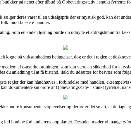
tikker på nettet efter tilbud på Opbevaringsstativ i smukt fyrretræ for
k sælger deres varer til en udsalgspris der er mystisk god, kan det und
 folk imod falske e-handler.
betaling. Som en anden løsning burde du udnytte et afdragstilbud fra f.eks
t kigge på virksomhedens betingelser, dog er det i reglen et tidskræve
 medlem af e-mærke ordningen, som kan være en sikkerhed for at e-sh
des du anledning til at få bistand, ifald du udsættes for besvær som følge
 regler der kan håndhæves i forbindelse med handlen, eksempelvis den b
d kan dokumentere sin ordre af Opbevaringsstativ i smukt fyrretræ, uans
række andre konsumenters oplevelser og derfor er det smart, at du iagtt
 kig ind i online forhandlerens popularitet. Desuden møder vi mange e-f