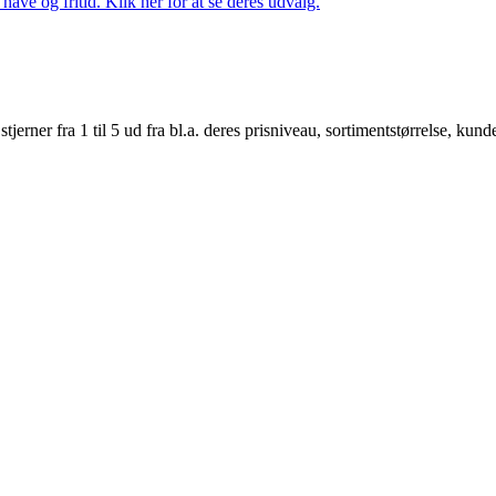
ave og fritid. Klik her for at se deres udvalg.
er fra 1 til 5 ud fra bl.a. deres prisniveau, sortimentstørrelse, kunde