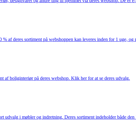
eriør, designvarer og andre ting til hjemmet via deres webshop. De er 
af deres sortiment på webshoppen kan leveres inden for 1 uge, og ma
nt af boliginteriør på deres webshop. Klik her for at se deres udvalg.
rt udvalg i møbler og indretning. Deres sortiment indeholder både den k