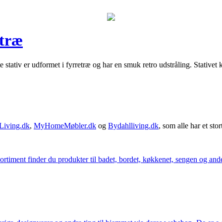
etræ
stativ er udformet i fyrretræ og har en smuk retro udstråling. Stativet 
Living.dk
,
MyHomeMøbler.dk
og
Bydahlliving.dk
, som alle har et stor
iment finder du produkter til badet, bordet, køkkenet, sengen og andet 