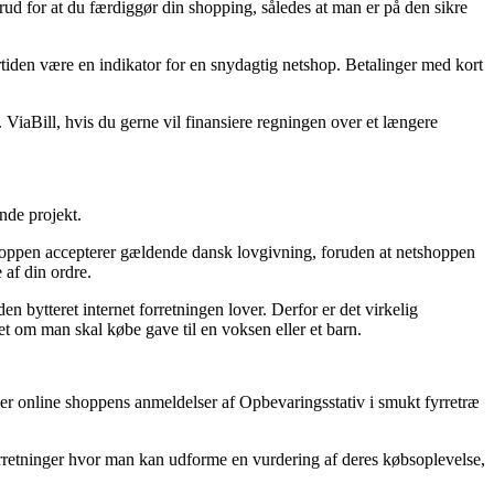
ud for at du færdiggør din shopping, således at man er på den sikre
ertiden være en indikator for en snydagtig netshop. Betalinger med kort
. ViaBill, hvis du gerne vil finansiere regningen over et længere
nde projekt.
oppen accepterer gældende dansk lovgivning, foruden at netshoppen
 af din ordre.
ytteret internet forretningen lover. Derfor er det virkelig
et om man skal købe gave til en voksen eller et barn.
ager online shoppens anmeldelser af Opbevaringsstativ i smukt fyrretræ
orretninger hvor man kan udforme en vurdering af deres købsoplevelse,