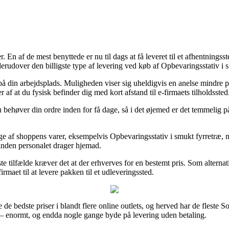
n af de mest benyttede er nu til dags at få leveret til et afhentningssted
erudover den billigste type af levering ved køb af Opbevaringsstativ i 
 på din arbejdsplads. Muligheden viser sig uheldigvis en anelse mindre 
af at du fysisk befinder dig med kort afstand til e-firmaets tilholdssted
behøver din ordre inden for få dage, så i det øjemed er det temmelig på 
e af shoppens varer, eksempelvis Opbevaringsstativ i smukt fyrretræ, m
 inden personalet drager hjemad.
ste tilfælde kræver det at der erhverves for en bestemt pris. Som altern
rmaet til at levere pakken til et udleveringssted.
nde de bedste priser i blandt flere online outlets, og herved har de fles
 – enormt, og endda nogle gange byde på levering uden betaling.