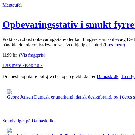
Manteufel
Opbevaringsstativ i smukt fyrr
Praktisk, robust opbevaringsstativ der kan fungere som skillevæg Dette 
håndklædeholder i badeværelset. Ved hjælp af naturl
(Læs mere)
1199
kr.
(Vis fragtpris)
Læs mere »
Køb nu »
De mest populære bolig-webshops i øjeblikket er
Damask.dk
,
Trendy
Georg Jensen Damask er anerkendt dansk designbrand, og i deres sort
Se udvalget på Damask.dk