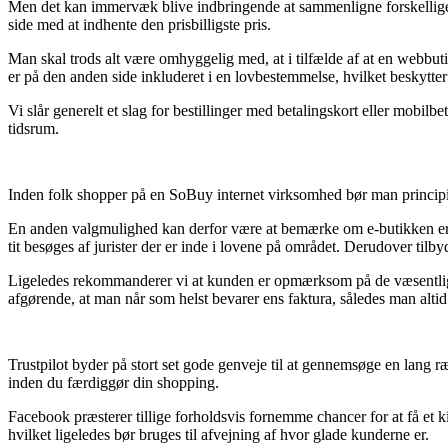
Men det kan immervæk blive indbringende at sammenligne forskellige bu
side med at indhente den prisbilligste pris.
Man skal trods alt være omhyggelig med, at i tilfælde af at en webbuti
er på den anden side inkluderet i en lovbestemmelse, hvilket beskytter
Vi slår generelt et slag for bestillinger med betalingskort eller mobil
tidsrum.
Inden folk shopper på en SoBuy internet virksomhed bør man principiel
En anden valgmulighed kan derfor være at bemærke om e-butikken er
tit besøges af jurister der er inde i lovene på området. Derudover tilby
Ligeledes rekommanderer vi at kunden er opmærksom på de væsentligste
afgørende, at man når som helst bevarer ens faktura, således man alti
Trustpilot byder på stort set gode genveje til at gennemsøge en lang 
inden du færdiggør din shopping.
Facebook præsterer tillige forholdsvis fornemme chancer for at få et
hvilket ligeledes bør bruges til afvejning af hvor glade kunderne er.