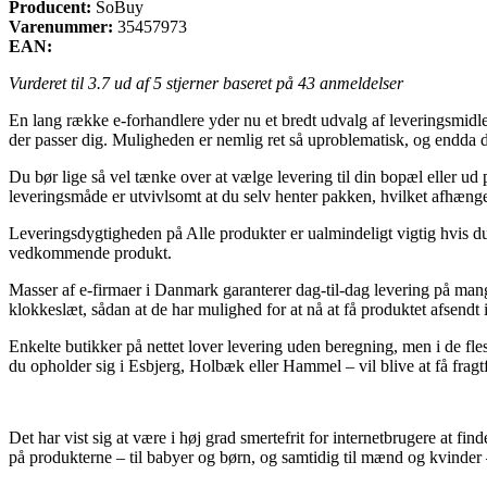
Producent:
SoBuy
Varenummer:
35457973
EAN:
Vurderet til
3.7
ud af 5 stjerner baseret på
43
anmeldelser
En lang række e-forhandlere yder nu et bredt udvalg af leveringsmidler. E
der passer dig. Muligheden er nemlig ret så uproblematisk, og endda d
Du bør lige så vel tænke over at vælge levering til din bopæl eller ud
leveringsmåde er utvivlsomt at du selv henter pakken, hvilket afhænger 
Leveringsdygtigheden på Alle produkter er ualmindeligt vigtig hvis du 
vedkommende produkt.
Masser af e-firmaer i Danmark garanterer dag-til-dag levering på mang
klokkeslæt, sådan at de har mulighed for at nå at få produktet afsendt
Enkelte butikker på nettet lover levering uden beregning, men i de fle
du opholder sig i Esbjerg, Holbæk eller Hammel – vil blive at få fragtfi
Det har vist sig at være i høj grad smertefrit for internetbrugere at fi
på produkterne – til babyer og børn, og samtidig til mænd og kvinder