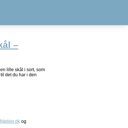
ål –
n lille skål i sort, som
til det du har i den
øbler.dk
og