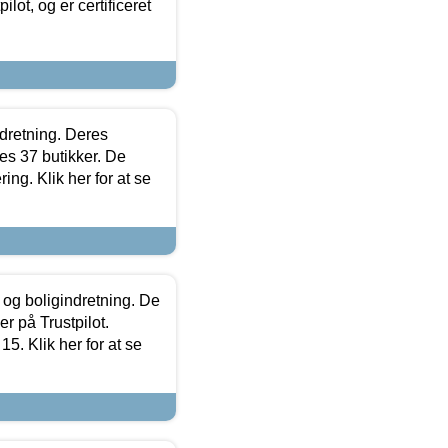
lot, og er certificeret
ndretning. Deres
s 37 butikker. De
ing. Klik her for at se
 og boligindretning. De
r på Trustpilot.
5. Klik her for at se