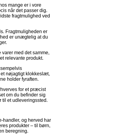
 hos mange er i vore
cis når det passer dig.
vidste fragtmulighed ved
ads. Fragtmuligheden er
ghed er unægtelig at du
ger.
ye varer med det samme,
et relevante produkt.
eksempelvis
et nøjagtigt klokkeslæt,
ne holder fyraften.
erhverves for et præcist
set om du befinder sig
 til et udleveringssted.
 e-handler, og herved har
es produkter – til børn,
den beregning.