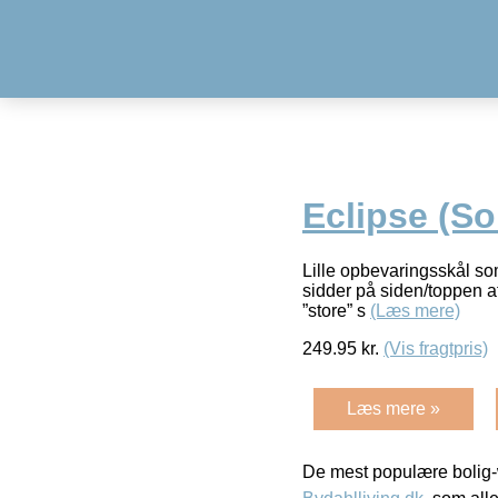
Eclipse (So
Lille opbevaringsskål som
sidder på siden/toppen af 
”store” s
(Læs mere)
249.95
kr.
(Vis fragtpris)
Læs mere »
De mest populære bolig-