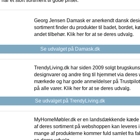
 har et stort sortiment til gode priser.
Georg Jensen Damask er anerkendt dansk desig
sortiment finder du produkter til badet, bordet, 
andet tilbehør. Klik her for at se deres udvalg.
Se udvalget på Damask.dk
TrendyLiving.dk har siden 2009 solgt brugskunst, 
designvarer og andre ting til hjemmet via deres
mærkede og har gode anmeldelser på Trustpilot,
på alle varer. Klik her for at se deres udvalg.
Se udvalget på TrendyLiving.dk
MyHomeMøbler.dk er en landsdækkende kæde m
af deres sortiment på webshoppen kan leveres i
mange af produkterne kommer fuld samlet fra fabr