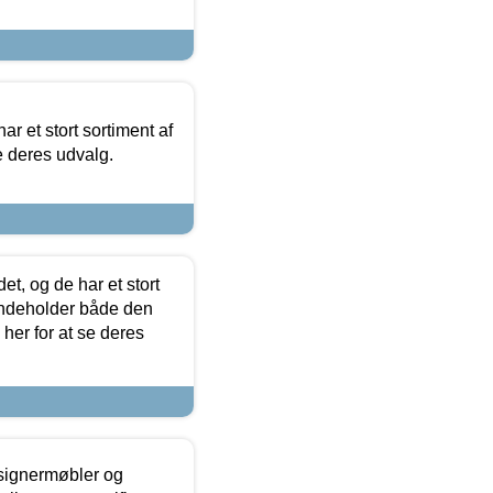
ar et stort sortiment af
e deres udvalg.
t, og de har et stort
 indeholder både den
 her for at se deres
esignermøbler og