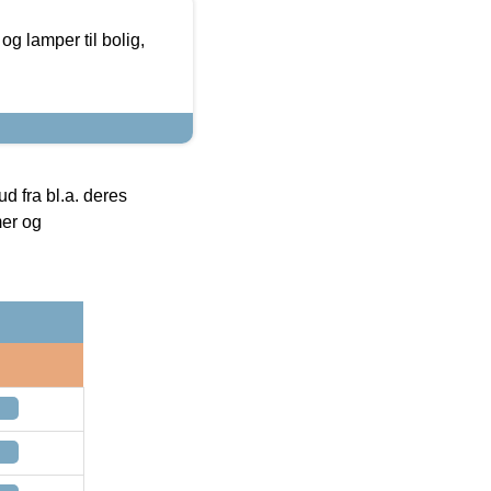
g lamper til bolig,
 fra bl.a. deres
mer og