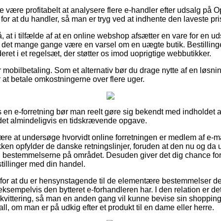
e være profitabelt at analysere flere e-handler efter udsalg på 
 for at du handler, så man er tryg ved at indhente den laveste pri
 at i tilfælde af at en online webshop afsætter en vare for en ud
e det mange gange være en varsel om en uægte butik. Bestilling
ret i et regelsæt, der støtter os imod uoprigtige webbutikker.
r mobilbetaling. Som et alternativ bør du drage nytte af en løsnin
er at betale omkostningerne over flere uger.
s en e-forretning bør man reelt gøre sig bekendt med indholdet 
r det almindeligvis en tidskrævende opgave.
e at undersøge hvorvidt online forretningen er medlem af e-mær
ken opfylder de danske retningslinjer, foruden at den nu og da
il bestemmelserne på området. Desuden giver det dig chance for a
tillinger med din handel.
 for at du er hensynstagende til de elementære bestemmelser der
ksempelvis den bytteret e-forhandleren har. I den relation er de
rekvittering, så man en anden gang vil kunne bevise sin shoppin
ll, om man er på udkig efter et produkt til en dame eller herre.