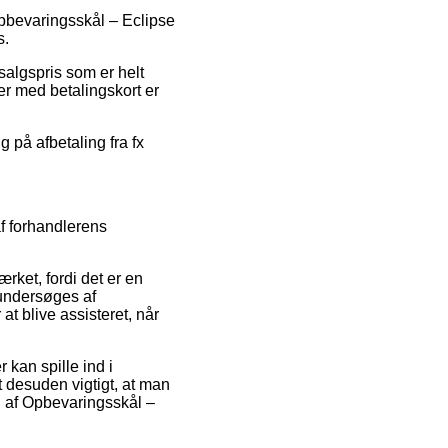
Opbevaringsskål – Eclipse
s.
salgspris som er helt
er med betalingskort er
g på afbetaling fra fx
af forhandlerens
ket, fordi det er en
 undersøges af
t blive assisteret, når
 kan spille ind i
t desuden vigtigt, at man
g af Opbevaringsskål –