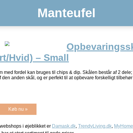
Manteufel
Opbevaringssk
rt/Hvid) – Small
 med fordel kan bruges til chips & dip. Skålen består af 2 dele; e
den anden skål, og er perfekt til at opbevare forskelligt tilbehør 
Køb nu »
webshops i øjeblikket er
Damask.dk
,
TrendyLiving.dk
,
MyHomeM