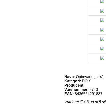
Navn:
Opbevaringsskål –
Kategori:
DOIY
Producent:
Varenummer:
3743
EAN:
8436564291837
Vurderet til
4.3
ud af 5 st