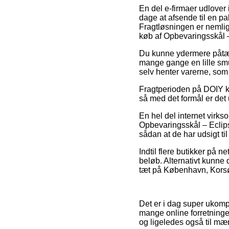
En del e-firmaer udlover 
dage at afsende til en pa
Fragtløsningen er nemlig
køb af Opbevaringsskål –
Du kunne ydermere påtænk
mange gange en lille smu
selv henter varerne, som 
Fragtperioden på DOIY ka
så med det formål er det 
En hel del internet virk
Opbevaringsskål – Eclipse
sådan at de har udsigt ti
Indtil flere butikker på ne
beløb. Alternativt kunne 
tæt på København, Korsør e
Det er i dag super ukompl
mange online forretninger
og ligeledes også til mæ