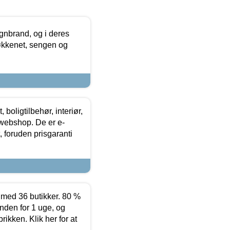
nbrand, og i deres
køkkenet, sengen og
boligtilbehør, interiør,
 webshop. De er e-
 foruden prisgaranti
ed 36 butikker. 80 %
nden for 1 uge, og
ikken. Klik her for at