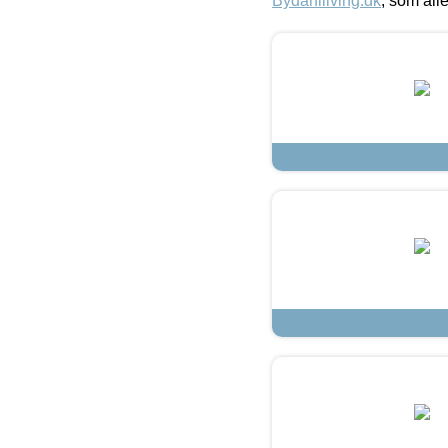
Bydahlliving.dk
, som alle