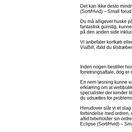
Det kan ikke desto mindr
(Sort/Hvid) – Small forud
Du må alligevel huske på,
fantastisk gunstig, kunn
på den anden side inklude
Vi anbefaler kortkøb elle
ViaBill, ifald du tilstræb
Inden nogen bestiller ho
forretningsaftale, dog e
En nem løsning kunne vær
erklæring om at webbutik
specialister der kender t
du udsættes for problems
Herudover slår vi et slag
forbindelse med ordren, e
altid bibeholder sin ord
Eclipse (Sort/Hvid) – Sma