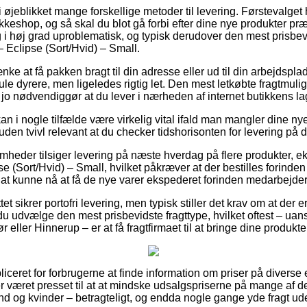
i øjeblikket mange forskellige metoder til levering. Førstevalget
kkeshop, og så skal du blot gå forbi efter dine nye produkter præ
 i høj grad uproblematisk, og typisk derudover den mest prisbe
 Eclipse (Sort/Hvid) – Small.
e at få pakken bragt til din adresse eller ud til din arbejdspl
le dyrere, men ligeledes rigtig let. Den mest letkøbte fragtmuli
jo nødvendiggør at du lever i nærheden af internet butikkens la
n i nogle tilfælde være virkelig vital ifald man mangler dine n
uden tvivl relevant at du checker tidshorisonten for levering på d
somheder tilsiger levering på næste hverdag på flere produkter, 
 (Sort/Hvid) – Small, hvilket påkræver at der bestilles forinden 
l at kunne nå at få de nye varer ekspederet forinden medarbejder
ttet sikrer portofri levering, men typisk stiller det krav om at der 
du udvælge den mest prisbevidste fragttype, hvilket oftest – uan
ller Hinnerup – er at få fragtfirmaet til at bringe dine produkter
iceret for forbrugerne at finde information om priser på diverse
 været presset til at at mindske udsalgspriserne på mange af der
nd og kvinder – betragteligt, og endda nogle gange yde fragt u