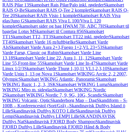
RAIS Pilar 13
Skamolsæt Rais Pilar/Palo inkl. røgleder
Skamolsæt
RAIS Q-Be
Skamolsæt RAIS Q-Tee 2 komplet
Skamolsæt RAIS Q-
Tee 20
Skamolsæt RAIS Visio 1 komplet
Skamolsæt RAIS Viva
glas/Juno G
Skamolsæt RAIS Viva L 100/Viva L 120
komplet
Skamolsæt sider og bag HWAM 7H, ABC 7H
Skamolsæt til
bagefag Lotus M
Skamolsæt til Contura 856
Skamolsæt
TT1
Skamolsæt TT2, TT3
Skamolsæt TT22 inkl. røgleder
Skamolsæt
TT40
Skamolsæt Varde 16 m/luftbjælke
Skamolsæt Varde
Als
Skamolsæt Varde Aura 2+3,Fuego 1+2,VL 23+53
Skamolsæt
Varde Farsø, Classic og Rubin
Skamolsæt Varde Line
13,18
Skamolsæt Varde Line 22, Aura 1, 11, 12
Skamolsæt Varde
Line 55,Front-line 55
Skamolsæt Varde Line In-47
Skamolsæt Varde
Linux 1/2/3
Skamolsæt Varde Thurø 1,10,11 VL1,2,3,10
Skamolsæt
Varde Uniq 1, 13 og Nova 1
Skamolsæt WIKING Arctic 2, 2 2007,
Olympic
Skamolsæt WIKING Atlantic, Panoramic
Skamolsæt
WIKING Bazic 1, 2, 3, 3SK
Skamolsæt WIKING Luma
Skamolsæt
WIKING Miro m. sideglas
Skamolsæt WIKING Nordic
2
Skamolsæt WIKING Nordic 7, 9, 9G, 10G, Scandic
Skamolsæt
WIKING Volcanic, Optic
Skanderborg Map – Dag
Skandiform – S-
100B – Konferencestol (Sort/Grå) –
Skandinavisk Duftlys Island ö
Lille
Skandinavisk Duftlys KOTO Lille
Skandinavisk Duftlys
Lempi
Skandinavisk Duftlys LEMPI Lille
SKANDINAVISK
Duftlys Nat
Skandinavisk FJORD Body Shampoo
Skandinavisk
FJORD Duftlys Lille
Skandinavisk FJORD Hånd & Body