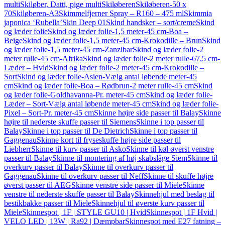
multi
Skiløber, Datti, pige multi
Skiløberen
Skiløberen-50 x
70
Skiløberen-A3
Skimmelfjerner Spray – R160 – 475 ml
Skimmia
japonica ‘Rubella’
Skin Deep 01
Skind handsker – sort/creme
Skind
og læder folie
Skind og læder folie-1,5 meter-45 cm-Boa –
Beige
Skind og læder folie-1,5 meter-45 cm-Krokodille – Brun
Skind
og læder folie-1,5 meter-45 cm-Zanzibar
Skind og læder folie-2
meter rulle-45 cm-Afrika
Skind og læder folie-2 meter rulle-67,5 cm-
Læder – Hvid
Skind og læder folie-2 meter-45 cm-Krokodille –
Sort
Skind og læder folie-Asien-Vælg antal løbende meter-45
cm
Skind og læder folie-Boa – Rødbrun-2 meter rulle-45 cm
Skind
og læder folie-Goldhavanna-Pr. meter-45 cm
Skind og læder folie-
Læder – Sort-Vælg antal løbende meter-45 cm
Skind og læder folie-
Pixel – Sort-Pr. meter-45 cm
Skinne højre side passer til Balay
Skinne
højre til nederste skuffe passer til Siemens
Skinne i top passer til
Balay
Skinne i top passer til De Dietrich
Skinne i top passer til
Gaggenau
Skinne kort til fryseskuffe højre side passer til
Liebherr
Skinne til kurv passer til Asko
Skinne til køl øverst venstre
passer til Balay
Skinne til montering af høj skabslåge Siem
Skinne til
overkurv passer til Balay
Skinne til overkurv passer til
Gaggenau
Skinne til overkurv passer til Neff
Skinne til skuffe højre
øverst passer til AEG
Skinne venstre side passer til Miele
Skinne
venstre til nederste skuffe passer til Balay
Skinnehjul med beslag til
bestikbakke passer til Miele
Skinnehjul til øverste kurv passer til
Miele
Skinnespot | 1F | STYLE GU10 | Hvid
Skinnespot | 1F Hvid |
VELO LED | 13W | Ra92 | Dæmpbar
Skinnespot med E27 fatning –