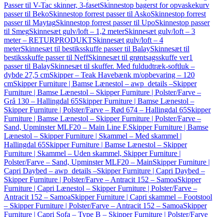
Passer til V-Tac skinner, 3-faset
Skinnestop bagerst for opvaskekurv
passer til Beko
Skinnestop forrest passer til Asko
Skinnestop forrest
passer til Maytag
Skinnestop forrest passer til Upo
Skinnestop passer
til Smeg
Skinnesæt gulv/loft – 1,2 meter
Skinnesæt gulv/loft – 3
meter – RETURPRODUKT
Skinnesæt gulv/loft – 4
meter
Skinnesæt til bestiksskuffe passer til Balay
Skinnesæt til
bestiksskuffe passer til Neff
Skinnesæt til grøntsagsskuffe ver1
passer til Balay
Skinnesæt til skuffer. Med fuldudtræk-softluk –
dybde 27,5 cm
Skipper – Teak Havebænk m/opbevaring – 120
cm
Skipper Furniture | Bamse Lænestol – awp_details –
Skipper
Furniture | Bamse Lænestol – Skipper Furniture | Polster/Farve –
Grå 130 – Hallingdal 65
Skipper Furniture | Bamse Lænestol –
Skipper Furniture | Polster/Farve – Rød 674 – Hallingdal 65
Skipper
Furniture | Bamse Lænestol – Skipper Furniture | Polster/Farve –
Sand, Upminster MLF20 – Main Line F.
Skipper Furniture | Bamse
Lænestol – Skipper Furniture | Skammel – Med skammel |
Hallingdal 65
Skipper Furniture | Bamse Lænestol – Skipper
Furniture | Skammel – Uden skammel, Skipper Furniture |
Polster/Farve – Sand, Upminster MLF20 – Main
Skipper Furniture |
Capri Daybed – awp_details –
Skipper Furniture | Capri Daybed –
Skipper Furniture | Polster/Farve – Antracit 152 – Samoa
Skipper
Furniture | Capri Lænestol – Skipper Furniture | Polster/Farve –
Antracit 152 – Samoa
Skipper Furniture | Capri skammel – Footstool
– Skipper Furniture | Polster/Farve – Antracit 152 – Samoa
Skipper
Furniture | Capri Sofa – Type B – Skipper Furniture | Polster/Farve