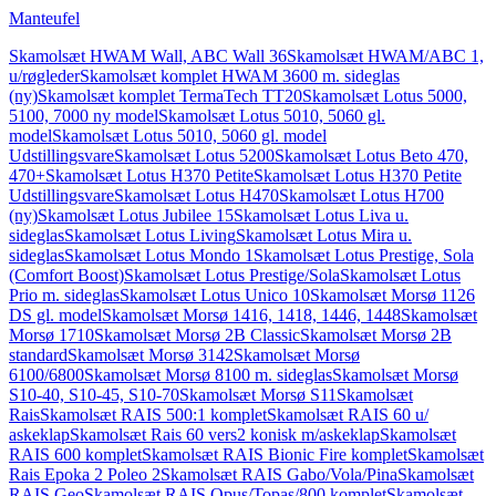
Manteufel
Skamolsæt HWAM Wall, ABC Wall 36
Skamolsæt HWAM/ABC 1,
u/røgleder
Skamolsæt komplet HWAM 3600 m. sideglas
(ny)
Skamolsæt komplet TermaTech TT20
Skamolsæt Lotus 5000,
5100, 7000 ny model
Skamolsæt Lotus 5010, 5060 gl.
model
Skamolsæt Lotus 5010, 5060 gl. model
Udstillingsvare
Skamolsæt Lotus 5200
Skamolsæt Lotus Beto 470,
470+
Skamolsæt Lotus H370 Petite
Skamolsæt Lotus H370 Petite
Udstillingsvare
Skamolsæt Lotus H470
Skamolsæt Lotus H700
(ny)
Skamolsæt Lotus Jubilee 15
Skamolsæt Lotus Liva u.
sideglas
Skamolsæt Lotus Living
Skamolsæt Lotus Mira u.
sideglas
Skamolsæt Lotus Mondo 1
Skamolsæt Lotus Prestige, Sola
(Comfort Boost)
Skamolsæt Lotus Prestige/Sola
Skamolsæt Lotus
Prio m. sideglas
Skamolsæt Lotus Unico 10
Skamolsæt Morsø 1126
DS gl. model
Skamolsæt Morsø 1416, 1418, 1446, 1448
Skamolsæt
Morsø 1710
Skamolsæt Morsø 2B Classic
Skamolsæt Morsø 2B
standard
Skamolsæt Morsø 3142
Skamolsæt Morsø
6100/6800
Skamolsæt Morsø 8100 m. sideglas
Skamolsæt Morsø
S10-40, S10-45, S10-70
Skamolsæt Morsø S11
Skamolsæt
Rais
Skamolsæt RAIS 500:1 komplet
Skamolsæt RAIS 60 u/
askeklap
Skamolsæt Rais 60 vers2 konisk m/askeklap
Skamolsæt
RAIS 600 komplet
Skamolsæt RAIS Bionic Fire komplet
Skamolsæt
Rais Epoka 2 Poleo 2
Skamolsæt RAIS Gabo/Vola/Pina
Skamolsæt
RAIS Geo
Skamolsæt RAIS Opus/Topas/800 komplet
Skamolsæt