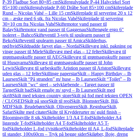
P-39 Fladbue Sort 80×85 cm
Skifergulvplade P-44 Halvcirkel Sort
85×100 cm
Skifergulvplade P-60 Dråbe Sort 85×100 cm
Skiferplade
Rund – Nicolas Vahé – Lille 15 cm
Skiferplade til servering 20 x 12
cm – æske med 6 stk. fra Nicolas Vahé
Skiferplade til servering
30×10 cm fra Nicolas Vahé
Skiftemotor vand passer til
Balay
Skiftemotor vand passer til Gaggenau
Skiftenøgle ergo 6"
isoleret – Bahco
Skifteventil 3-vejs til spulearm passer til
Beko
Skifteventil spulearm passer til Amica
Skilderhus,
rød/hvid
Skildpadde farvet glas – Nordal
Skillevæg inkl. pakning og
vinge passer til Miele
Skillevæg med glas – 12 felter
Skillevæg til
grøntsagsskuffe passer til AEG
Skillevæg til grøntsagsskuffe passer
til Husqvarna
Skillevæg til grøntsagsskuffe passer til John
Lewis
Skillevæg til sæbeskuffe Aristion passer til Ariston
Skillevæg
uden glas – 12 felter
Skillinge paperstar
Skilt – Happy Birthday – Ib
Laursen
Skilt “På stranden” m/ huse – Ib Laursen
Skilt “Toilet” – Ib
Laursen
Skilt "wc" steel – selvklæbende – Target passer til
Target
Skilt bad
Skilt emalje m/ spyd – Ib Laursen
Skilt med
skrift
Skilt med teksten country store
Skilt på fod med teksten OPEN
/ CLOSED
Skilt på snor
Skilt til reol
Skilt, Blomster
Skilt, Blå,
MDF
Skilt, Brudebørn
Skilt, Olivengren
Skilt, Regnbue
Skilt,
Safari
Skilte med citater
Skilte til Krydderurter m/ guld finish –
Bloomingville 8 stk.
Skilteholder 1/3 A4 T-fod
Skilteholder A4
liggende T-fod
Skilteholder A4 T-fod
Skilteholder A5 T-
fod
Skilteholder L-fod t/visitkort
Skilteholder til A4, L-fod
Skilteplade
til stander, 100x60cm – Tryk på begge sider
Skiløber, Boje, dreng