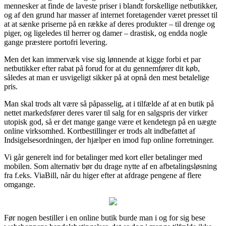
mennesker at finde de laveste priser i blandt forskellige netbutikker,
og af den grund har masser af internet foretagender været presset til
at at sænke priserne på en række af deres produkter – til drenge og
piger, og ligeledes til herrer og damer – drastisk, og endda nogle
gange præstere portofri levering.
Men det kan immervæk vise sig lønnende at kigge forbi et par
netbutikker efter rabat på forud for at du gennemfører dit køb,
således at man er usvigeligt sikker på at opnå den mest betalelige
pris.
Man skal trods alt være så påpasselig, at i tilfælde af at en butik på
nettet markedsfører deres varer til salg for en salgspris der virker
utopisk god, så er det mange gange være et kendetegn på en uægte
online virksomhed. Kortbestillinger er trods alt indbefattet af
Indsigelsesordningen, der hjælper en imod fup online forretninger.
Vi går generelt ind for betalinger med kort eller betalinger med
mobilen. Som alternativ bør du drage nytte af en afbetalingsløsning
fra f.eks. ViaBill, når du higer efter at afdrage pengene af flere
omgange.
Før nogen bestiller i en online butik burde man i og for sig bese