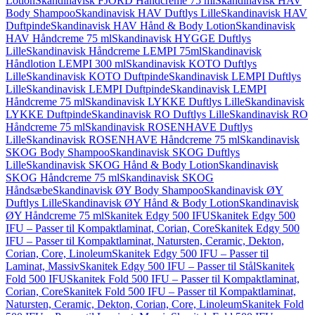
Lotion
Skandinavisk FJORD Håndcreme 75 ml
Skandinavisk HAV
Body Shampoo
Skandinavisk HAV Duftlys Lille
Skandinavisk HAV
Duftpinde
Skandinavisk HAV Hånd & Body Lotion
Skandinavisk
HAV Håndcreme 75 ml
Skandinavisk HYGGE Duftlys
Lille
Skandinavisk Håndcreme LEMPI 75ml
Skandinavisk
Håndlotion LEMPI 300 ml
Skandinavisk KOTO Duftlys
Lille
Skandinavisk KOTO Duftpinde
Skandinavisk LEMPI Duftlys
Lille
Skandinavisk LEMPI Duftpinde
Skandinavisk LEMPI
Håndcreme 75 ml
Skandinavisk LYKKE Duftlys Lille
Skandinavisk
LYKKE Duftpinde
Skandinavisk RO Duftlys Lille
Skandinavisk RO
Håndcreme 75 ml
Skandinavisk ROSENHAVE Duftlys
Lille
Skandinavisk ROSENHAVE Håndcreme 75 ml
Skandinavisk
SKOG Body Shampoo
Skandinavisk SKOG Duftlys
Lille
Skandinavisk SKOG Hånd & Body Lotion
Skandinavisk
SKOG Håndcreme 75 ml
Skandinavisk SKOG
Håndsæbe
Skandinavisk ØY Body Shampoo
Skandinavisk ØY
Duftlys Lille
Skandinavisk ØY Hånd & Body Lotion
Skandinavisk
ØY Håndcreme 75 ml
Skanitek Edgy 500 IFU
Skanitek Edgy 500
IFU – Passer til Kompaktlaminat, Corian, Core
Skanitek Edgy 500
IFU – Passer til Kompaktlaminat, Natursten, Ceramic, Dekton,
Corian, Core, Linoleum
Skanitek Edgy 500 IFU – Passer til
Laminat, Massiv
Skanitek Edgy 500 IFU – Passer til Stål
Skanitek
Fold 500 IFU
Skanitek Fold 500 IFU – Passer til Kompaktlaminat,
Corian, Core
Skanitek Fold 500 IFU – Passer til Kompaktlaminat,
Natursten, Ceramic, Dekton, Corian, Core, Linoleum
Skanitek Fold