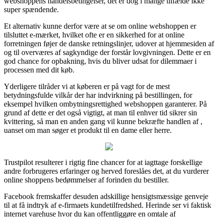
webshoppens handelsbetingelser, det er dog i mange tilfælde ikke
super spændende.
Et alternativ kunne derfor være at se om online webshoppen er
tilsluttet e-mærket, hvilket ofte er en sikkerhed for at online
forretningen føjer de danske retningslinjer, udover at hjemmesiden af
og til overværes af sagkyndige der forstår lovgivningen. Dette er en
god chance for opbakning, hvis du bliver udsat for dilemmaer i
processen med dit køb.
Yderligere tilråder vi at køberen er på vagt for de mest
betydningsfulde vilkår der har indvirkning på bestillingen, for
eksempel hvilken ombytningsrettighed webshoppen garanterer. På
grund af dette er det også vigtigt, at man til enhver tid sikrer sin
kvittering, så man en anden gang vil kunne bekræfte handlen af ,
uanset om man søger et produkt til en dame eller herre.
Trustpilot resulterer i rigtig fine chancer for at iagttage forskellige
andre forbrugeres erfaringer og herved foreslåes det, at du vurderer
online shoppens bedømmelser af forinden du bestiller.
Facebook fremskaffer desuden adskillige hensigtsmæssige genveje
til at få indtryk af e-firmaets kundetilfredshed. Herinde ser vi faktisk
internet varehuse hvor du kan offentliggøre en omtale af