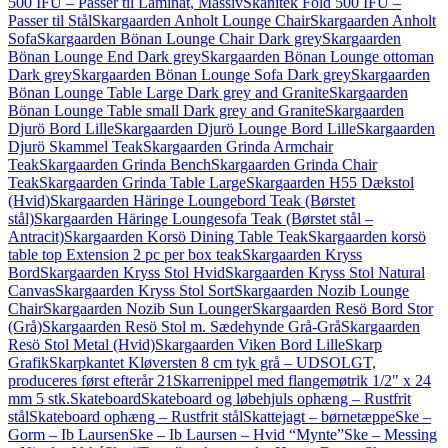
500 IFU – Passer til Laminat, Massiv
Skanitek Fold 500 IFU –
Passer til Stål
Skargaarden Anholt Lounge Chair
Skargaarden Anholt
Sofa
Skargaarden Bönan Lounge Chair Dark grey
Skargaarden
Bönan Lounge End Dark grey
Skargaarden Bönan Lounge ottoman
Dark grey
Skargaarden Bönan Lounge Sofa Dark grey
Skargaarden
Bönan Lounge Table Large Dark grey and Granite
Skargaarden
Bönan Lounge Table small Dark grey and Granite
Skargaarden
Djurö Bord Lille
Skargaarden Djurö Lounge Bord Lille
Skargaarden
Djurö Skammel Teak
Skargaarden Grinda Armchair
Teak
Skargaarden Grinda Bench
Skargaarden Grinda Chair
Teak
Skargaarden Grinda Table Large
Skargaarden H55 Dækstol
(Hvid)
Skargaarden Häringe Loungebord Teak (Børstet
stål)
Skargaarden Häringe Loungesofa Teak (Børstet stål –
Antracit)
Skargaarden Korsö Dining Table Teak
Skargaarden korsö
table top Extension 2 pc per box teak
Skargaarden Kryss
Bord
Skargaarden Kryss Stol Hvid
Skargaarden Kryss Stol Natural
Canvas
Skargaarden Kryss Stol Sort
Skargaarden Nozib Lounge
Chair
Skargaarden Nozib Sun Lounger
Skargaarden Resö Bord Stor
(Grå)
Skargaarden Resö Stol m. Sædehynde Grå-Grå
Skargaarden
Resö Stol Metal (Hvid)
Skargaarden Viken Bord Lille
Skarp
Grafik
Skarpkantet Kløversten 8 cm tyk grå – UDSOLGT,
produceres først efterår 21
Skarrenippel med flangemøtrik 1/2" x 24
mm 5 stk.
Skateboard
Skateboard og løbehjuls ophæng – Rustfrit
stål
Skateboard ophæng – Rustfrit stål
Skattejagt – børnetæppe
Ske –
Gorm – Ib Laursen
Ske – Ib Laursen – Hvid “Mynte”
Ske – Messing