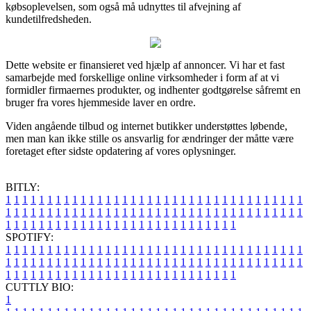
købsoplevelsen, som også må udnyttes til afvejning af
kundetilfredsheden.
Dette website er finansieret ved hjælp af annoncer. Vi har et fast
samarbejde med forskellige online virksomheder i form af at vi
formidler firmaernes produkter, og indhenter godtgørelse såfremt en
bruger fra vores hjemmeside laver en ordre.
Viden angående tilbud og internet butikker understøttes løbende,
men man kan ikke stille os ansvarlig for ændringer der måtte være
foretaget efter sidste opdatering af vores oplysninger.
BITLY:
1
1
1
1
1
1
1
1
1
1
1
1
1
1
1
1
1
1
1
1
1
1
1
1
1
1
1
1
1
1
1
1
1
1
1
1
1
1
1
1
1
1
1
1
1
1
1
1
1
1
1
1
1
1
1
1
1
1
1
1
1
1
1
1
1
1
1
1
1
1
1
1
1
1
1
1
1
1
1
1
1
1
1
1
1
1
1
1
1
1
1
1
1
1
1
1
1
1
1
1
SPOTIFY:
1
1
1
1
1
1
1
1
1
1
1
1
1
1
1
1
1
1
1
1
1
1
1
1
1
1
1
1
1
1
1
1
1
1
1
1
1
1
1
1
1
1
1
1
1
1
1
1
1
1
1
1
1
1
1
1
1
1
1
1
1
1
1
1
1
1
1
1
1
1
1
1
1
1
1
1
1
1
1
1
1
1
1
1
1
1
1
1
1
1
1
1
1
1
1
1
1
1
1
1
CUTTLY BIO:
1