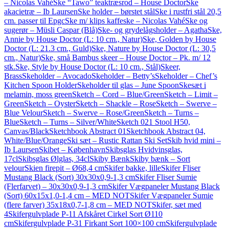
– Nicolas Vahé
Ske “Tawo” teaktræsrod – House Doctor
Ske
akacietræ – Ib Laursen
Ske holder – børstet stål
Ske i rustfri stål 20,5
cm. passer til Epgc
Ske m/ klips kaffeske – Nicolas Vahé
Ske og
sugerør – Müsli Caspar (Blå)
Ske- og grydelågsholder – Agatha
Ske,
Annie by House Doctor (L: 10 cm., Natur)
Ske, Golden by House
Doctor (L: 21.3 cm., Guld)
Ske, Nature by House Doctor (L: 30,5
cm., Natur)
Ske, små Bambus skeer – House Doctor – Pk. m/ 12
stk.
Ske, Style by House Doctor (L: 10 cm., Stål)
Skeer,
Brass
Skeholder – Avocado
Skeholder – Betty’s
Skeholder – Chef’s
Kitchen Spoon Holder
Skeholder til glas – June Spoon
Skesæt i
melamin, moss green
Sketch – Cord – Blue/Green
Sketch – Limit –
Green
Sketch – Oyster
Sketch – Shackle – Rose
Sketch – Swerve –
Blue Velour
Sketch – Swerve – Rose/Green
Sketch – Turns –
Blue
Sketch – Turns – Silver/White
Sketch 021 Stool H50,
Canvas/Black
Sketchbook Abstract 01
Sketchbook Abstract 04,
White/Blue/Orange
Ski sæt – Rustic Rattan Ski Set
Skib hvid mini –
Ib Laursen
Skibet – København
Skibsglas Hvidvinsglas,
17cl
Skibsglas Ølglas, 34cl
Skiby Bænk
Skiby bænk – Sort
velour
Skien firepit – Ø68,4 cm
Skifer bakke, lille
Skifer Fliser
Mustang Black (Sort) 30x30x0,9-1,3 cm
Skifer Fliser Sumie
(Flerfarvet) – 30x30x0,9-1,3 cm
Skifer Vægpaneler Mustang Black
(Sort) 60x15x1,0-1,4 cm – MED NOT
Skifer Vægpaneler Sumie
(flere farver) 35x18x0,7-1,8 cm – MED NOT
Skifer, sæt med
4
Skifergulvplade P-11 Afskåret Cirkel Sort Ø110
cm
Skifergulvplade P-31 Firkant Sort 100×100 cm
Skifergulvplade