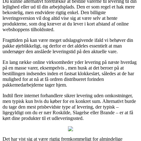
Du kunne alternativt foretrække at bestille varerne til levering til din
lejlighed eller ud til din arbejdsplads. Den er som regel et hak mere
bekostelig, men endvidere rigtig enkel. Den billigste
leveringsversion vil dog altid vise sig at være selv at hente
produkterne, som dog kræver at du lever i kort afstand af online
webshoppens tilholdssted.
Fragttiden på kan være meget udslagsgivende ifald vi behøver din
pakke øjeblikkeligt, og derfor er det aldeles essentielt at man
undersøger den anslåede leveringstid på den aktuelle vare.
En lang række online virksomheder yder levering på næste hverdag
på en masse varer, eksempelvis , men husk at det beroer på at
bestillingen indsendes inden et fastsat klokkeslæt, således at de har
mulighed for at nå at få ordren distribueret forinden
pakkemedarbejderne tager hjem.
Indtil flere internet forhandlere sikrer levering uden omkostninger,
men typisk kun hvis du køber for en konkret sum. Alternativt burde
du tage den mest prisbevidste type af levering, der typisk –
ligegyldigt om du er nær Roskilde, Slagelse eller Brande – er at få
kørt dine produkter til et udleveringssted.
Det har vist sig at være rigtig fremkommeligt for almindelige