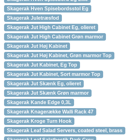
Skagerak Hven Spisebordsstol Eg
Skagerak Juletræsfod
Skagerak Jut High Cabinet Eg, olieret
Skagerak Jut High Cabinet Grøn marmor
Skagerak Jut Høj Kabinet
Skagerak Jut Høj Kabinet, Grøn marmor Top
Skagerak Jut Kabinet, Eg Top
Skagerak Jut Kabinet, Sort marmor Top
Skagerak Jut Skænk Eg, olieret
Skagerak Jut Skænk Grøn marmor
Skagerak Kande Edge 0,3L
Skagerak Knagerække Walli Rack 47
Skagerak Kroge Turn Hook
Skagerak Leaf Salad Servers, coated steel, brass
Skagerak Leaf Salatbestik Dark Grey