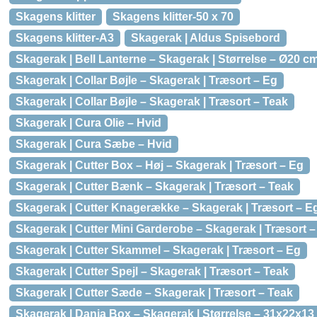
Skagens klitter
Skagens klitter-50 x 70
Skagens klitter-A3
Skagerak | Aldus Spisebord
Skagerak | Bell Lanterne – Skagerak | Størrelse – Ø20 cm
Skagerak | Collar Bøjle – Skagerak | Træsort – Eg
Skagerak | Collar Bøjle – Skagerak | Træsort – Teak
Skagerak | Cura Olie – Hvid
Skagerak | Cura Sæbe – Hvid
Skagerak | Cutter Box – Høj – Skagerak | Træsort – Eg
Skagerak | Cutter Bænk – Skagerak | Træsort – Teak
Skagerak | Cutter Knagerække – Skagerak | Træsort – Eg
Skagerak | Cutter Mini Garderobe – Skagerak | Træsort –
Skagerak | Cutter Skammel – Skagerak | Træsort – Eg
Skagerak | Cutter Spejl – Skagerak | Træsort – Teak
Skagerak | Cutter Sæde – Skagerak | Træsort – Teak
Skagerak | Dania Box – Skagerak | Størrelse – 31x22x13