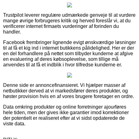
Trustpilot leverer regulære udmærkede genveje til at vurdere
mange øvrige forbrugeres kritik og herved foreslår vi, at du
verificerer internet firmaets vurderinger af forinden du
handler.
Facebook frembringer lignende evigt ønskværdige løsninger
til at få et kig ind i internet butikkens pålidelighed. Her er der
en del forhandlere på nettet som tilbyder kunderne at afgive
en evaluering af deres købsoplevelse, som tillige må
anvendes til at få et indblik i hvor tilfredse kunderne er.
Denne side er annoncefinansieret. Vi hjælper masser af
netbutikker derved at vi markedsfører deres produkter, og
høster provision hvis en af vores brugere foretager en ordre.
Data omkring produkter og online forretninger ajourføres
hele tiden, men der gives ikke garantier imod korrektioner
der potentielt er realiseret efter at vi sidst opdaterede de
viste data.