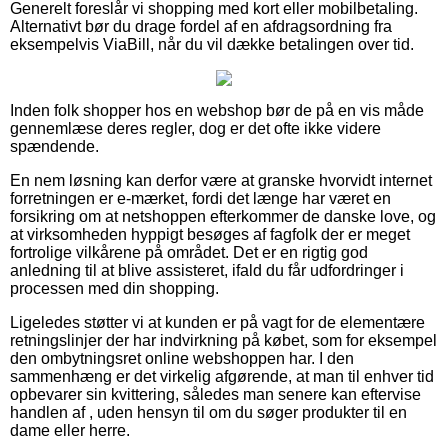
Generelt foreslår vi shopping med kort eller mobilbetaling.
Alternativt bør du drage fordel af en afdragsordning fra
eksempelvis ViaBill, når du vil dække betalingen over tid.
Inden folk shopper hos en webshop bør de på en vis måde
gennemlæse deres regler, dog er det ofte ikke videre
spændende.
En nem løsning kan derfor være at granske hvorvidt internet
forretningen er e-mærket, fordi det længe har været en
forsikring om at netshoppen efterkommer de danske love, og
at virksomheden hyppigt besøges af fagfolk der er meget
fortrolige vilkårene på området. Det er en rigtig god
anledning til at blive assisteret, ifald du får udfordringer i
processen med din shopping.
Ligeledes støtter vi at kunden er på vagt for de elementære
retningslinjer der har indvirkning på købet, som for eksempel
den ombytningsret online webshoppen har. I den
sammenhæng er det virkelig afgørende, at man til enhver tid
opbevarer sin kvittering, således man senere kan eftervise
handlen af , uden hensyn til om du søger produkter til en
dame eller herre.