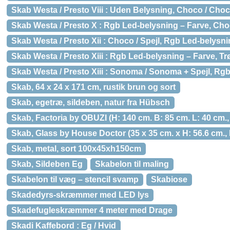
Skab Westa / Presto Viii : Uden Belysning, Choco / Choc
Skab Westa / Presto X : Rgb Led-belysning – Farve, Cho
Skab Westa / Presto Xii : Choco / Spejl, Rgb Led-belysni
Skab Westa / Presto Xiii : Rgb Led-belysning – Farve, Trøff
Skab Westa / Presto Xiii : Sonoma / Sonoma + Spejl, Rg
Skab, 64 x 24 x 171 cm, rustik brun og sort
Skab, egetræ, sildeben, natur fra Hübsch
Skab, Factoria by OBUZI (H: 140 cm. B: 85 cm. L: 40 cm.,
Skab, Glass by House Doctor (35 x 35 cm. x H: 56.6 cm.,
Skab, metal, sort 100x45xh150cm
Skab, Sildeben Eg
Skabelon til maling
Skabelon til væg – stencil svamp
Skabiose
Skadedyrs-skræmmer med LED lys
Skadefugleskræmmer 4 meter med Drage
Skadi Kaffebord : Eg / Hvid