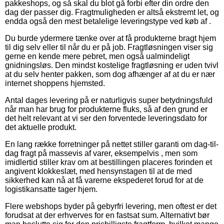
pakkeshops, og så skal du blot gå forbi efter din ordre den
dag der passer dig. Fragtmuligheden er altså ekstremt let, og
endda også den mest betalelige leveringstype ved køb af .
Du burde ydermere tænke over at få produkterne bragt hjem
til dig selv eller til når du er på job. Fragtløsningen viser sig
gerne en kende mere pebret, men også ualmindeligt
gnidningsløs. Den mindst kostelige fragtløsning er uden tvivl
at du selv henter pakken, som dog afhænger af at du er nær
internet shoppens hjemsted.
Antal dages levering på er naturligvis super betydningsfuld
når man har brug for produkterne fluks, så af den grund er
det helt relevant at vi ser den forventede leveringsdato for
det aktuelle produkt.
En lang række forretninger på nettet stiller garanti om dag-til-
dag fragt på massevis af varer, eksempelvis , men som
imidlertid stiller krav om at bestillingen placeres forinden et
angivent klokkeslæt, med hensynstagen til at de med
sikkerhed kan nå at få varerne ekspederet forud for at de
logistikansatte tager hjem.
Flere webshops byder på gebyrfri levering, men oftest er det
forudsat at der erhverves for en fastsat sum. Alternativt bør