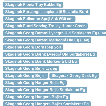
Skagerak Fionia Tray Bakke Eg
Skagerak Forlængelsesplade til Selandia Bord
Skagerak Fullmoon Spejl Ask Ø30 cm.
Skagerak Fuori Serving Trolley Hunter Green
Skagerak Georg Barstol Lysegrå Uld Sortlakeret Eg (Lav
Skagerak Georg Barstol Mørkegrå Uld Eg (Lav)
Skagerak Georg Bordspejl Sort
Skagerak Georg Bænk Lysegrå Uld Sortlakeret Eg
Skagerak Georg Bænk Mørkegrå Uld Eg
Skagerak Georg Bøjle Lys eg
Skagerak Georg Bøjler
Skagerak Georg Desk Eg
Skagerak Georg Hanger Bøjle Eg
Skagerak Georg Hanger Bøjle Sortlakeret Eg
Skagerak Georg Hangers Bøjler Eg
Skagerak Georg Hangers Bøjler Sortlakeret Eg