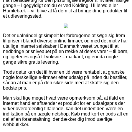
man beslutte sig for den prisbilligste fragtform, hvilket mange
gange – ligegyldigt om du er ved Kolding, Hillerød eller
Humlebæk – vil blive at få dem til at bringe dine produkter til
et udleveringssted.
Det er ualmindeligt simpelt for forbrugerne at søge sig frem
til priser i blandt diverse online firmaer, og med det motiv har
utallige internet selskaber i Danmark været tvunget til at
nedbringe prisniveauet på en række af deres varer – til børn,
og ligeledes også til voksne – markant, og endda nogle
gange sikre gratis levering.
Trods dette kan det til hver en tid være rentabelt at granske
nogle forskellige e-firmaer efter udsalg på inden du bestiller,
sådan at man er på den sikre side med at skaffe sig den
bedste pris.
Man skal lige meget hvad være opmærksom på, at ifald en
internet handler afhænder et produkt for en udsalgspris der
virker overordentlig tiltalende, kan det undertiden være en
indikation på en uægte netshop. Køb med kort er trods alt en
del af en foranstaltning, der dækker dig imod uærlige
webbutikker.