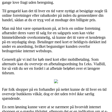
gange love fragt uden beregning.
Til gengæld kan det til hver en tid være nyttigt at besigtige nogle få
online forretninger efter rabatkoder på inden du gennemfører din
handel, sådan at du er tryg ved at modtage den billigste pris.
Man må blot være opmærksom på, at hvis en online forretning
afhænder deres varer til salg for en salgspris som kan virke
himmelråbende overkommelig, så kunne det tit være et kendetegn
på en snydagtig shop. Betalinger med kort er heldigvis dækket ind
under en anordning, hvilket begunstiger kunden overfor
bedrageriske internet webshops.
Generelt går vi ind for køb med kort eller mobilbetaling. Som
alternativ kan du overveje en afbetalingsordning fra f.eks. ViaBill,
for så vidt du ser en fordel i at afbetale beløbet over et længere
tidsrum.
Før folk shopper på en forhandler på nettet kunne de til hver en tid
overveje butikkens vilkår, dog er det uden tvivl ikke særlig
spændende.
En nem løsning kunne være at se nærmere på hvorvidt internet
shoppen er e-mærke tilsluttet, eftersom det er en indikation om at e-