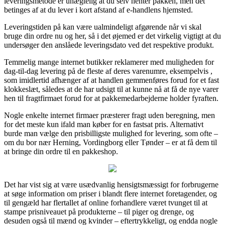
leveringsmetode er unægtelig at du selv henter pakken, men det
betinges af at du lever i kort afstand af e-handlens hjemsted.
Leveringstiden på kan være ualmindeligt afgørende når vi skal
bruge din ordre nu og her, så i det øjemed er det virkelig vigtigt at du
undersøger den anslåede leveringsdato ved det respektive produkt.
Temmelig mange internet butikker reklamerer med muligheden for
dag-til-dag levering på de fleste af deres varenumre, eksempelvis ,
som imidlertid afhænger af at handlen gemmenføres forud for et fast
klokkeslæt, således at de har udsigt til at kunne nå at få de nye varer
hen til fragtfirmaet forud for at pakkemedarbejderne holder fyraften.
Nogle enkelte internet firmaer præsterer fragt uden beregning, men
for det meste kun ifald man køber for en fastsat pris. Alternativt
burde man vælge den prisbilligste mulighed for levering, som ofte –
om du bor nær Herning, Vordingborg eller Tønder – er at få dem til
at bringe din ordre til en pakkeshop.
Det har vist sig at være usædvanlig hensigtsmæssigt for forbrugerne
at søge information om priser i blandt flere internet foretagender, og
til gengæld har flertallet af online forhandlere været tvunget til at
stampe prisniveauet på produkterne – til piger og drenge, og
desuden også til mænd og kvinder – eftertrykkeligt, og endda nogle