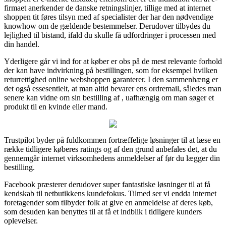
firmaet anerkender de danske retningslinjer, tillige med at internet
shoppen tit føres tilsyn med af specialister der har den nødvendige
knowhow om de gældende bestemmelser. Derudover tilbydes du
lejlighed til bistand, ifald du skulle få udfordringer i processen med
din handel.
Yderligere går vi ind for at køber er obs på de mest relevante forhold
der kan have indvirkning på bestillingen, som for eksempel hvilken
returrettighed online webshoppen garanterer. I den sammenhæng er
det også essesentielt, at man altid bevarer ens ordremail, således man
senere kan vidne om sin bestilling af , uafhængig om man søger et
produkt til en kvinde eller mand.
Trustpilot byder på fuldkommen fortræffelige løsninger til at læse en
række tidligere køberes ratings og af den grund anbefales det, at du
gennemgår internet virksomhedens anmeldelser af før du lægger din
bestilling.
Facebook præsterer derudover super fantastiske løsninger til at få
kendskab til netbutikkens kundefokus. Tilmed ser vi endda internet
foretagender som tilbyder folk at give en anmeldelse af deres køb,
som desuden kan benyttes til at få et indblik i tidligere kunders
oplevelser.