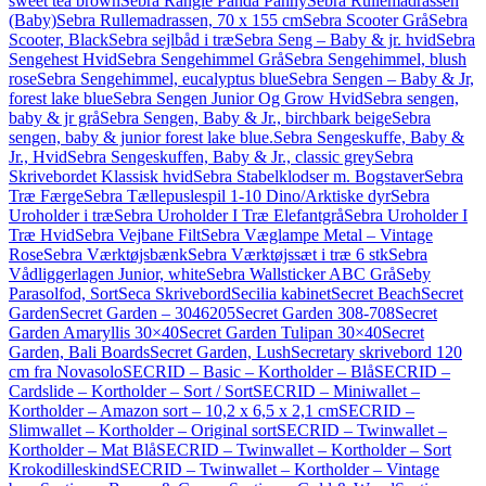
sweet tea brown
Sebra Rangle Panda Panny
Sebra Rullemadrassen
(Baby)
Sebra Rullemadrassen, 70 x 155 cm
Sebra Scooter Grå
Sebra
Scooter, Black
Sebra sejlbåd i træ
Sebra Seng – Baby & jr. hvid
Sebra
Sengehest Hvid
Sebra Sengehimmel Grå
Sebra Sengehimmel, blush
rose
Sebra Sengehimmel, eucalyptus blue
Sebra Sengen – Baby & Jr,
forest lake blue
Sebra Sengen Junior Og Grow Hvid
Sebra sengen,
baby & jr grå
Sebra Sengen, Baby & Jr., birchbark beige
Sebra
sengen, baby & junior forest lake blue.
Sebra Sengeskuffe, Baby &
Jr., Hvid
Sebra Sengeskuffen, Baby & Jr., classic grey
Sebra
Skrivebordet Klassisk hvid
Sebra Stabelklodser m. Bogstaver
Sebra
Træ Færge
Sebra Tællepuslespil 1-10 Dino/Arktiske dyr
Sebra
Uroholder i træ
Sebra Uroholder I Træ Elefantgrå
Sebra Uroholder I
Træ Hvid
Sebra Vejbane Filt
Sebra Væglampe Metal – Vintage
Rose
Sebra Værktøjsbænk
Sebra Værktøjssæt i træ 6 stk
Sebra
Vådliggerlagen Junior, white
Sebra Wallsticker ABC Grå
Seby
Parasolfod, Sort
Seca Skrivebord
Secilia kabinet
Secret Beach
Secret
Garden
Secret Garden – 3046205
Secret Garden 308-708
Secret
Garden Amaryllis 30×40
Secret Garden Tulipan 30×40
Secret
Garden, Bali Boards
Secret Garden, Lush
Secretary skrivebord 120
cm fra Novasolo
SECRID – Basic – Kortholder – Blå
SECRID –
Cardslide – Kortholder – Sort / Sort
SECRID – Miniwallet –
Kortholder – Amazon sort – 10,2 x 6,5 x 2,1 cm
SECRID –
Slimwallet – Kortholder – Original sort
SECRID – Twinwallet –
Kortholder – Mat Blå
SECRID – Twinwallet – Kortholder – Sort
Krokodilleskind
SECRID – Twinwallet – Kortholder – Vintage