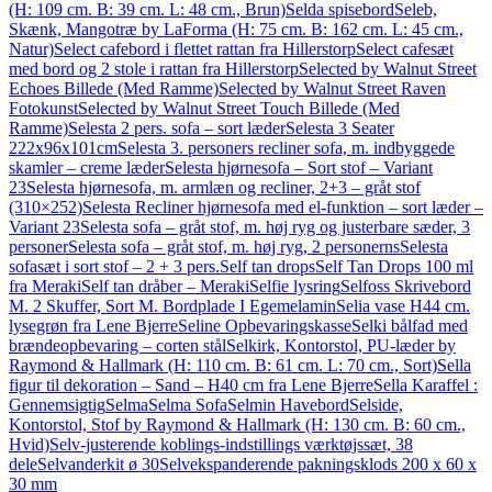
(H: 109 cm. B: 39 cm. L: 48 cm., Brun)
Selda spisebord
Seleb,
Skænk, Mangotræ by LaForma (H: 75 cm. B: 162 cm. L: 45 cm.,
Natur)
Select cafebord i flettet rattan fra Hillerstorp
Select cafesæt
med bord og 2 stole i rattan fra Hillerstorp
Selected by Walnut Street
Echoes Billede (Med Ramme)
Selected by Walnut Street Raven
Fotokunst
Selected by Walnut Street Touch Billede (Med
Ramme)
Selesta 2 pers. sofa – sort læder
Selesta 3 Seater
222x96x101cm
Selesta 3. personers recliner sofa, m. indbyggede
skamler – creme læder
Selesta hjørnesofa – Sort stof – Variant
23
Selesta hjørnesofa, m. armlæn og recliner, 2+3 – gråt stof
(310×252)
Selesta Recliner hjørnesofa med el-funktion – sort læder –
Variant 23
Selesta sofa – gråt stof, m. høj ryg og justerbare sæder, 3
personer
Selesta sofa – gråt stof, m. høj ryg, 2 personerns
Selesta
sofasæt i sort stof – 2 + 3 pers.
Self tan drops
Self Tan Drops 100 ml
fra Meraki
Self tan dråber – Meraki
Selfie lysring
Selfoss Skrivebord
M. 2 Skuffer, Sort M. Bordplade I Egemelamin
Selia vase H44 cm.
lysegrøn fra Lene Bjerre
Seline Opbevaringskasse
Selki bålfad med
brændeopbevaring – corten stål
Selkirk, Kontorstol, PU-læder by
Raymond & Hallmark (H: 110 cm. B: 61 cm. L: 70 cm., Sort)
Sella
figur til dekoration – Sand – H40 cm fra Lene Bjerre
Sella Karaffel :
Gennemsigtig
Selma
Selma Sofa
Selmin Havebord
Selside,
Kontorstol, Stof by Raymond & Hallmark (H: 130 cm. B: 60 cm.,
Hvid)
Selv-justerende koblings-indstillings værktøjssæt, 38
dele
Selvanderkit ø 30
Selvekspanderende pakningsklods 200 x 60 x
30 mm