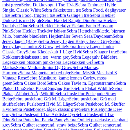
mist green
Sebra Dukkevogn i Træ Hvid
Sebra Embrace Hylde
Single, Classic White
Sebra fiskekutter i træ
Sebra Food, dagligvarer
i træ
Sebra Food, frugter i træ
Sebra Garage i træ
Sebra Hæklet
Dukke Iris med Kjole
Sebra Hæklet Rangle Dino
Sebra Hæklet
Trækdyr Dino
Sebra Hæklet Trækdyr Elefant Fanto Blossom
Pink
Sebra Hæklet Trækdyr Isbjørn
Sebra Hættehåndklæde, bjørnen
Milo, bramble blue
Sebra Højdemåler Seven Seas/Daydream
Sebra
Jersey lagen (Baby)
Sebra Jersey Lagen Baby Classic Grey
Sebra
Jersey lagen Junior & Grow, white
Sebra Jersey Lagen Junior
Classic Grey
Sebra Klædeskab 1 Låge Hvid
Sebra Knager i træ
Sebra
Køkkenredskabssæt i træ, warm grey
Sebra Legegulv Blå
Sebra
Legekøkken blossom pink
Sebra Legekøkken Grå
Sebra
Madras
Sebra Madras Junior Og Grow
Sebra Madras,
Harmony
Sebra Magnettal mixed pige
Sebra Me-Sit Metalstol S
Vintage Rose
Sebra Musikuro, kamæleonen Carley, moss
green
Sebra Oakee Bord
Sebra Oakee Tavle m. Egetræsramme
Sebra
Plakat Dino
Sebra Plakat Singing Birds
Sebra Plakat Wildlife
Sebra
Plakat, Alfabet A-Å, Wildlife
Sebra Pusle Pur Puslepude Straw
Beige
Sebra puslebord Grå M. Låger
Sebra puslebord Grå med
skuffer
Sebra Puslebord Hvid M. Låger
Sebra Puslebord M. Skuffer
Hvid
Sebra Puslebordet, låger, classic grey
Sebra Puslehynde Dew
Grey
Sebra Puslespil I Træ Arktiske Dyr
Sebra Puslespil I Træ
Dino
Sebra Putteklud Panda Panny
Sebra Quiltet pusletaske, elephant
grey
Sebra Quiltet sengerand, straw beige
Sebra Quiltet sengerand,