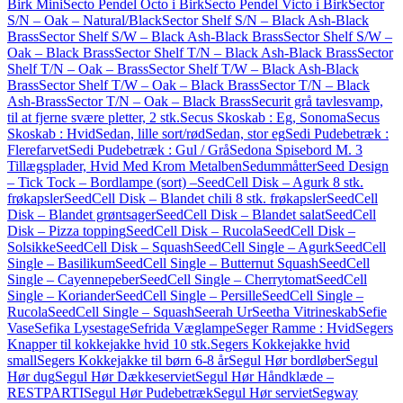
Birk Mini
Secto Pendel Octo i Birk
Secto Pendel Victo i Birk
Sector
S/N – Oak – Natural/Black
Sector Shelf S/N – Black Ash-Black
Brass
Sector Shelf S/W – Black Ash-Black Brass
Sector Shelf S/W –
Oak – Black Brass
Sector Shelf T/N – Black Ash-Black Brass
Sector
Shelf T/N – Oak – Brass
Sector Shelf T/W – Black Ash-Black
Brass
Sector Shelf T/W – Oak – Black Brass
Sector T/N – Black
Ash-Brass
Sector T/N – Oak – Black Brass
Securit grå tavlesvamp,
til at fjerne svære pletter, 2 stk.
Secus Skoskab : Eg, Sonoma
Secus
Skoskab : Hvid
Sedan, lille sort/rød
Sedan, stor eg
Sedi Pudebetræk :
Flerefarvet
Sedi Pudebetræk : Gul / Grå
Sedona Spisebord M. 3
Tillægsplader, Hvid Med Krom Metalben
Sedummåtter
Seed Design
– Tick Tock – Bordlampe (sort) –
SeedCell Disk – Agurk 8 stk.
frøkapsler
SeedCell Disk – Blandet chili 8 stk. frøkapsler
SeedCell
Disk – Blandet grøntsager
SeedCell Disk – Blandet salat
SeedCell
Disk – Pizza topping
SeedCell Disk – Rucola
SeedCell Disk –
Solsikke
SeedCell Disk – Squash
SeedCell Single – Agurk
SeedCell
Single – Basilikum
SeedCell Single – Butternut Squash
SeedCell
Single – Cayennepeber
SeedCell Single – Cherrytomat
SeedCell
Single – Koriander
SeedCell Single – Persille
SeedCell Single –
Rucola
SeedCell Single – Squash
Seerah Ur
Seetha Vitrineskab
Sefie
Vase
Sefika Lysestage
Sefrida Væglampe
Seger Ramme : Hvid
Segers
Knapper til kokkejakke hvid 10 stk.
Segers Kokkejakke hvid
small
Segers Kokkejakke til børn 6-8 år
Segul Hør bordløber
Segul
Hør dug
Segul Hør Dækkeserviet
Segul Hør Håndklæde –
RESTPARTI
Segul Hør Pudebetræk
Segul Hør serviet
Segway