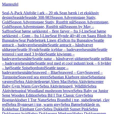
Manteufel
Seal-A-Pack Alufolie i ark – 20 stk.
Sean bænk i et eksklusiv
design
Seaside
Seaside 308-983
Season Adventsstage Stativ,
Guld
Season Adventsstage Stativ, Rustfrit stål
Season Adventsstage,
Guld
Season Adventsstage, Rustfrit stål
Seasons by May –
Saffron
Seat børne sækkestol – flere farver – fra J-Line
Seat børne
sækkestol – Grøn – fra J-Line
Seat Hynde 40×40 cm Saara Blush fra
Bungalow
Seat Pudebetræk Linen 45x8cm fra Bungalow
Seattle
antracit – badeværelsesmåtte
Seattle antracit – håndvævet
uldtæppe
Seattle Hynde
Seattle iceblue – badeværelsesmåtte
Seattle
jernreol i sort med 3 hylder
Seattle kiwigrøn –
badeværelsesmåtte
Seattle natur – håndvævet uldtæppe
Seattle nellike
– badeværelsesmåtte
Seattle reol med et cool industri look – 6 hylder
– høj
Seattle Spisebordsstol
Seattle taupe –
badeværelsesmåtte
Seaweed – Blue
Seaweed – Grey
Seaweed –
Turquoise
Seaweed sea green
Sebastian Klarborg nisse
Sebastiana
vægreol
Sebra Aktivitetlegetøj Aben Maci
Sebra Aktivitetscenter
Baby Gym Warm Grey
Sebra Aktivitetsspejl, Wildlife
Sebra
Aktivitetsspiral Woodland mushroom brown
Sebra Baby og Junior
Seng Wooden Edition
Sebra Bil I Træ Classic Grey
Sebra
Bogstavklodser I Træ Natur
Sebra Brandbil i træ, stabellegetøj, clay
red
Sebra Byggesæt i træ, warm grey
Sebra Børneforklæde m.
Kokkehue Elephant Grey
Sebra Dukkelift Sunset Pink
Sebra
Dukkeseng hvid
Sebra Dukkeseng Mørkegrå
Sebra Dukkesengen,