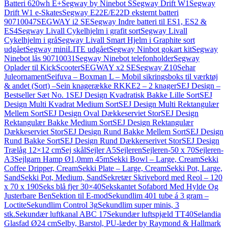
Batteri 620wh E+
Segway by Ninebot S
Segway Drift W1
Segway
Drift W1 e-Skates
Segway E22E/E22D eksternt batteri
90710047
SEGWAY i2 SE
Segway Indre batteri til ES1, ES2 &
ES4
Segway Livall Cykelhjelm i grafit sort
Segway Livall
Cykelhjelm i grå
Segway Livall Smart Hjelm i Graphite sort
udgået
Segway miniLITE udgået
Segway Ninbot gokart kit
Segway
Ninebot lås 90710031
Segway Ninebot telefonholder
Segway
Oplader til KickScooter
SEGWAY x2 SE
Segway Z10
Sehar
Juleornament
Seifuva – Boxman L – Mobil sikringsboks til værktøj
& andet (Sort) –
Sein knagerække RKKE2 – 2 knager
SEJ Design –
Bestseller Sæt No. 1
SEJ Design Kvadratisk Bakke Lille Sort
SEJ
Design Multi Kvadrat Medium Sort
SEJ Design Multi Rektangulær
Mellem Sort
SEJ Design Oval Dækkeserviet Stor
SEJ Design
Rektangulær Bakke Medium Sort
SEJ Design Rektangulær
Dækkeserviet Stor
SEJ Design Rund Bakke Mellem Sort
SEJ Design
Rund Bakke Sort
SEJ Design Rund Dækkerserivet Stor
SEJ Design
Trælåg 12×12 cm
Sej skål
Sejler A5
Sejleren
Sejleren-50 x 70
Sejleren-
A3
Sejlgarn Hamp Ø1,0mm 45m
Sekki Bowl – Large, Cream
Sekki
Coffee Dripper, Cream
Sekki Plate – Large, Cream
Sekki Pot, Large,
Sand
Sekki Pot, Medium, Sand
Sekretær Skrivebord med Reol – 120
x 70 x 190
Seks blå fjer 30×40
Sekskantet Sofabord Med Hylde Og
Justerbare Ben
Sektion til E-mod
Sekundlim 401 tube á 3 gram –
Loctite
Sekundlim Control 3g
Sekundlim super minis, 3
stk.
Sekundær luftkanal ABC 17
Sekundær luftspjæld TT40
Selandia
Glasfad Ø24 cm
Selby, Barstol, PU-læder by Raymond & Hallmark