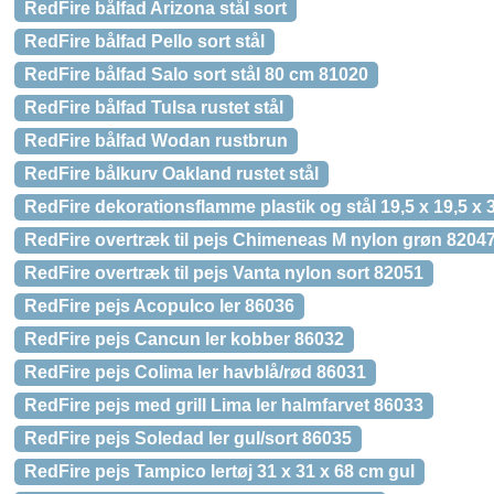
RedFire bålfad Arizona stål sort
RedFire bålfad Pello sort stål
RedFire bålfad Salo sort stål 80 cm 81020
RedFire bålfad Tulsa rustet stål
RedFire bålfad Wodan rustbrun
RedFire bålkurv Oakland rustet stål
RedFire dekorationsflamme plastik og stål 19,5 x 19,5 x 
RedFire overtræk til pejs Chimeneas M nylon grøn 8204
RedFire overtræk til pejs Vanta nylon sort 82051
RedFire pejs Acopulco ler 86036
RedFire pejs Cancun ler kobber 86032
RedFire pejs Colima ler havblå/rød 86031
RedFire pejs med grill Lima ler halmfarvet 86033
RedFire pejs Soledad ler gul/sort 86035
RedFire pejs Tampico lertøj 31 x 31 x 68 cm gul