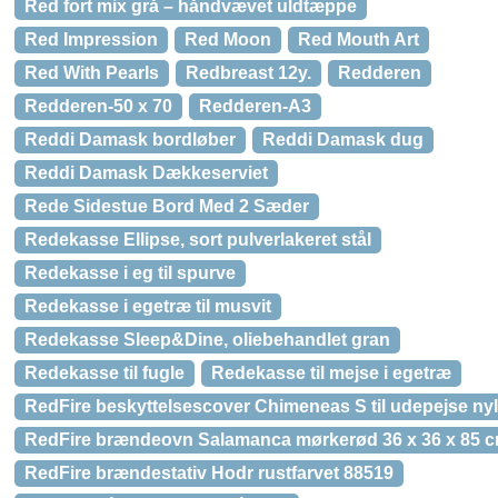
Red fort mix grå – håndvævet uldtæppe
Red Impression
Red Moon
Red Mouth Art
Red With Pearls
Redbreast 12y.
Redderen
Redderen-50 x 70
Redderen-A3
Reddi Damask bordløber
Reddi Damask dug
Reddi Damask Dækkeserviet
Rede Sidestue Bord Med 2 Sæder
Redekasse Ellipse, sort pulverlakeret stål
Redekasse i eg til spurve
Redekasse i egetræ til musvit
Redekasse Sleep&Dine, oliebehandlet gran
Redekasse til fugle
Redekasse til mejse i egetræ
RedFire beskyttelsescover Chimeneas S til udepejse ny
RedFire brændeovn Salamanca mørkerød 36 x 36 x 85 c
RedFire brændestativ Hodr rustfarvet 88519