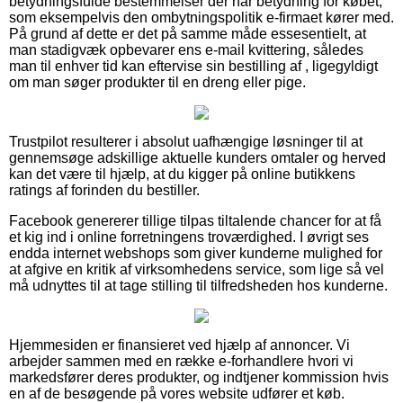
betydningsfulde bestemmelser der har betydning for købet,
som eksempelvis den ombytningspolitik e-firmaet kører med.
På grund af dette er det på samme måde essesentielt, at
man stadigvæk opbevarer ens e-mail kvittering, således
man til enhver tid kan eftervise sin bestilling af , ligegyldigt
om man søger produkter til en dreng eller pige.
Trustpilot resulterer i absolut uafhængige løsninger til at
gennemsøge adskillige aktuelle kunders omtaler og herved
kan det være til hjælp, at du kigger på online butikkens
ratings af forinden du bestiller.
Facebook genererer tillige tilpas tiltalende chancer for at få
et kig ind i online forretningens troværdighed. I øvrigt ses
endda internet webshops som giver kunderne mulighed for
at afgive en kritik af virksomhedens service, som lige så vel
må udnyttes til at tage stilling til tilfredsheden hos kunderne.
Hjemmesiden er finansieret ved hjælp af annoncer. Vi
arbejder sammen med en række e-forhandlere hvori vi
markedsfører deres produkter, og indtjener kommission hvis
en af de besøgende på vores website udfører et køb.