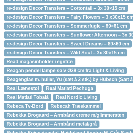
re-design Decor Transfers – Cottontail – 3x 30×15 cm
re-design Decor Transfers – Fairy Flowers – 3 x30x15 c
re-design Decor Transfers – Sommerfugle – 89×61 cm
re-design Decor Transfers – Sunflower Afternoon – 3x 
re-design Decor Transfers – Sweet Dreams – 89×60 cm
re-design Decor Transfers – Wild Soul – 3x 30×15 cm
Read magasinholder i egetræ
Reagan pendel lampe sølv Ø38 cm fra Light & Living
Reagenglas m. huller, Yu (sæt á 2 stk.) by Hübsch (Sæt á 2
Real Lænestol
Real Matlatl Pechuga
Real Matlatl Tobalá
Real Nordic Living
Rebeca Tv-Bord
Rebecah Træskammel
Rebekka Brogaard – Armbånd creme m/glimmersten
Rebekka Brogaard – Armbånd metal/grå
Rebekka Spisestuestol, Hvidolieret Egetræ M. Gråt Sæd