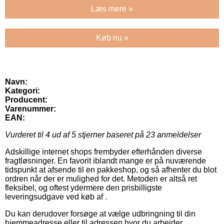
Læs mere »
Køb nu »
Navn:
Kategori:
Producent:
Varenummer:
EAN:
Vurderet til
4
ud af 5 stjerner baseret på
23
anmeldelser
Adskillige internet shops frembyder efterhånden diverse
fragtløsninger. En favorit iblandt mange er på nuværende
tidspunkt at afsende til en pakkeshop, og så afhenter du blot
ordren når der er mulighed for det. Metoden er altså ret
fleksibel, og oftest ydermere den prisbilligste
leveringsudgave ved køb af .
Du kan derudover forsøge at vælge udbringning til din
hjemmeadresse eller til adressen hvor du arbejder.