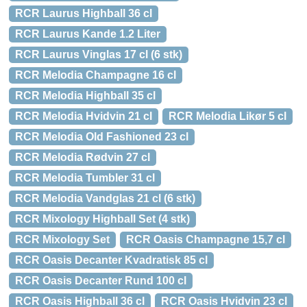
RCR Laurus Highball 36 cl
RCR Laurus Kande 1.2 Liter
RCR Laurus Vinglas 17 cl (6 stk)
RCR Melodia Champagne 16 cl
RCR Melodia Highball 35 cl
RCR Melodia Hvidvin 21 cl
RCR Melodia Likør 5 cl
RCR Melodia Old Fashioned 23 cl
RCR Melodia Rødvin 27 cl
RCR Melodia Tumbler 31 cl
RCR Melodia Vandglas 21 cl (6 stk)
RCR Mixology Highball Set (4 stk)
RCR Mixology Set
RCR Oasis Champagne 15,7 cl
RCR Oasis Decanter Kvadratisk 85 cl
RCR Oasis Decanter Rund 100 cl
RCR Oasis Highball 36 cl
RCR Oasis Hvidvin 23 cl