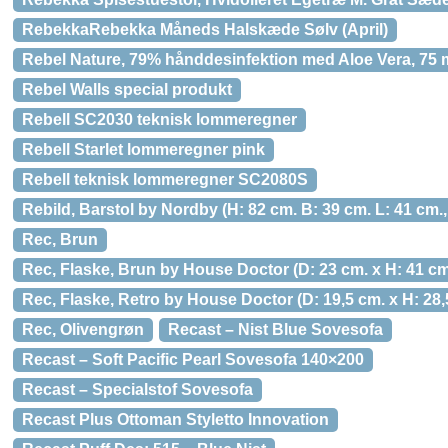
RebekkaRebekka Måneds Halskæde Sølv (April)
Rebel Nature, 79% hånddesinfektion med Aloe Vera, 75 
Rebel Walls special produkt
Rebell SC2030 teknisk lommeregner
Rebell Starlet lommeregner pink
Rebell teknisk lommeregner SC2080S
Rebild, Barstol by Nordby (H: 82 cm. B: 39 cm. L: 41 cm
Rec, Brun
Rec, Flaske, Brun by House Doctor (D: 23 cm. x H: 41 cm
Rec, Flaske, Retro by House Doctor (D: 19,5 cm. x H: 28
Rec, Olivengrøn
Recast – Nist Blue Sovesofa
Recast – Soft Pacific Pearl Sovesofa 140×200
Recast – Specialstof Sovesofa
Recast Plus Ottoman Styletto Innovation