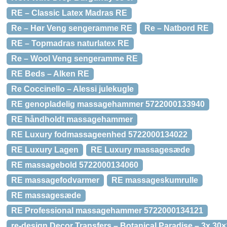
RE – Classic Latex Madras RE
Re – Hør Veng sengeramme RE
Re – Natbord RE
RE – Topmadras naturlatex RE
Re – Wool Veng sengeramme RE
RE Beds – Alken RE
Re Coccinello – Alessi julekugle
RE genopladelig massagehammer 5722000133940
RE håndholdt massagehammer
RE Luxury fodmassageenhed 5722000134022
RE Luxury Lagen
RE Luxury massagesæde
RE massagebold 5722000134060
RE massagefodvarmer
RE massageskumrulle
RE massagesæde
RE Professional massagehammer 5722000134121
re-design Decor Transfers – Botanical Paradise – 3x 30