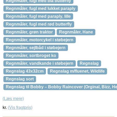
Regnmåler, fugl med blå butterfly
Regnmåler, fugl med lukket paraply
Regnmåler, fugl med paraply, lille
Regnmåler, fugl med rød butterfly
Regnmåler, grøn traktor
Regnmåler, Hane
Regnmåler, motorcykel i støbejern
Regnmåler, sejlbåd i støbejern
Regnmåler, sortbroget ko
Regnmåler, vandkande i støbejern
Regnslag
Regnslag 43x32cm
Regnslag m/fluenet, Wildlife
Regnslag sort
Regnslag til Bobby – Bobby Raincover (Orginal, Bizz, H
(Læs mere)
kr.
(Vis fragtpris)