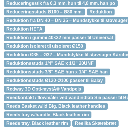
Reduceringsstik fra 6,3 mm. hun til 4,8 mm. han po
Reduceringsstuds Ø100 – Ø80 mm.
Reduktion
Reduktion fra DN 40 – DN 35 – Mundstykke til støvsuger
Reduktion HETA
Reduktion i gummi 40×32 mm passer til Universal
Reduktion isoleret til uisoleret Ø150
Reduktion Ø35 – Ø32 – Mundstykke til støvsuger Kärche
Reduktionsstuds 1/4" SAE x 1/2" 20UNF
Reduktionsstuds 3/8" SAE hun x 1/4" SAE han
Reduktionsstuds Ø120-Ø100 passer til Balay
Redway 3D Opti-mystÂ® Vandpejs
Reedkontakt / flowmåler ved vandindløb Sie passer til 
Reeds Basket w/lid Big, Black leather handles
Reeds tray w/handle, Black leather rim
Reeds tray, Black leather rim
Reelika Skærebræt