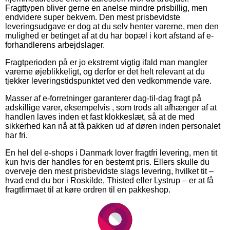
Fragttypen bliver gerne en anelse mindre prisbillig, men
endvidere super bekvem. Den mest prisbevidste
leveringsudgave er dog at du selv henter varerne, men den
mulighed er betinget af at du har bopæl i kort afstand af e-
forhandlerens arbejdslager.
Fragtperioden på er jo ekstremt vigtig ifald man mangler
varerne øjeblikkeligt, og derfor er det helt relevant at du
tjekker leveringstidspunktet ved den vedkommende vare.
Masser af e-forretninger garanterer dag-til-dag fragt på
adskillige varer, eksempelvis , som trods alt afhænger af at
handlen laves inden et fast klokkeslæt, så at de med
sikkerhed kan nå at få pakken ud af døren inden personalet
har fri.
En hel del e-shops i Danmark lover fragtfri levering, men tit
kun hvis der handles for en bestemt pris. Ellers skulle du
overveje den mest prisbevidste slags levering, hvilket tit –
hvad end du bor i Roskilde, Thisted eller Lystrup – er at få
fragtfirmaet til at køre ordren til en pakkeshop.