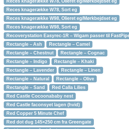
Reces knagerække W78, Olieret eg/Mørkbejdset eg
Reces knagerække W78, Sort eg
Reces knagerække W98, Olieret eg/Mørkbejdset eg
Reces knagerække W98, Sort eg
Recoverystation Easyrec-1R – Wigam passer til FastPip
Rectangle – Ash
Rectangle – Camel
Rectangle – Chestnut
Rectangle – Cognac
Rectangle – Indigo
Rectangle – Khaki
Rectangle – Lavender
Rectangle – Linen
Rectangle – Natural
Rectangle – Olive
Rectangle – Sand
Red Calla Lilies
Red Castle Cocoonababy nest
Red Castle faconsyet lagen (hvid)
Red Copper 5 Minute Chef
Red dot dug 145×250 cm fra Greengate