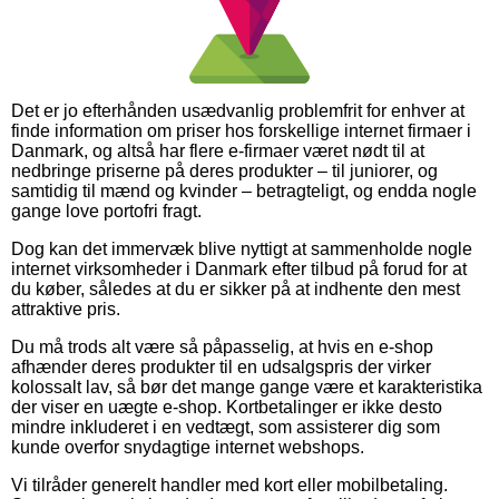
Det er jo efterhånden usædvanlig problemfrit for enhver at
finde information om priser hos forskellige internet firmaer i
Danmark, og altså har flere e-firmaer været nødt til at
nedbringe priserne på deres produkter – til juniorer, og
samtidig til mænd og kvinder – betragteligt, og endda nogle
gange love portofri fragt.
Dog kan det immervæk blive nyttigt at sammenholde nogle
internet virksomheder i Danmark efter tilbud på forud for at
du køber, således at du er sikker på at indhente den mest
attraktive pris.
Du må trods alt være så påpasselig, at hvis en e-shop
afhænder deres produkter til en udsalgspris der virker
kolossalt lav, så bør det mange gange være et karakteristika
der viser en uægte e-shop. Kortbetalinger er ikke desto
mindre inkluderet i en vedtægt, som assisterer dig som
kunde overfor snydagtige internet webshops.
Vi tilråder generelt handler med kort eller mobilbetaling.