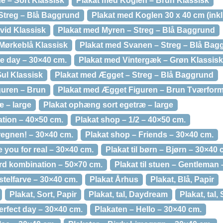
e – Sort Klassisk
Plakat med Koglen – Brun Klassisk
Streg – Blå Baggrund
Plakat med Koglen 30 x 40 cm (ink
vid Klassisk
Plakat med Myren – Streg – Blå Baggrund
 Mørkeblå Klassisk
Plakat med Svanen – Streg – Blå Bag
ne day – 30×40 cm.
Plakat med Vintergæk – Grøn Klassisk
ul Klassisk
Plakat med Ægget – Streg – Blå Baggrund
guren – Brun
Plakat med Ægget Figuren – Brun Tværform
 – large
Plakat ophæng sort egetræ – large
ation – 40×50 cm.
Plakat shop – 1/2 – 40×50 cm.
regnen! – 30×40 cm.
Plakat shop – Friends – 30×40 cm.
 you for real – 30×40 cm.
Plakat til børn – Bjørn – 30×40 
Ord kombination – 50×70 cm.
Plakat til stuen – Gentleman
stelfarve – 30×40 cm.
Plakat Århus
Plakat, Blå, Papir
Plakat, Sort, Papir
Plakat, tal, Daydream
Plakat, tal
erfect day – 30×40 cm.
Plakaten – Hello – 30×40 cm.