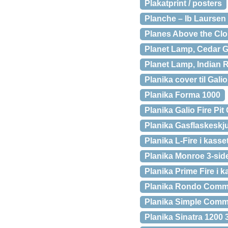
Plakatprint / posters
Planche – Ib Laursen
Planes Above the Cl
Planet Lamp, Cedar 
Planet Lamp, Indian 
Planika cover til Galio
Planika Forma 1000
Planika Galio Fire Pit
Planika Gasflaskeskju
Planika L-Fire i kasse
Planika Monroe 3-side
Planika Prime Fire i k
Planika Rondo Comm
Planika Simple Commer
Planika Sinatra 1200 