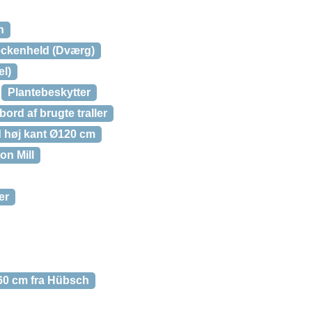
n
eckenheld (Dværg)
el)
Plantebeskytter
bord af brugte traller
 høj kant Ø120 cm
on Mill
er
L60 cm fra Hübsch