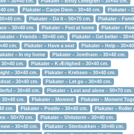
lse – 30×40 cm.
Plakater – Birdy Limegrøn – 30×40 cm.
×40 cm.
Plakater – Carpe Diem – 30×40 cm.
Plakater – 
 30×40 cm.
Plakater – Do It – 50×70 cm.
Plakater – Fami
lace – 30×40 cm.
Plakater – Feel at home
Plakater – Fis
lakater – Friends – 30×40 cm.
Plakater – Get better – 30×
0×40 cm.
Plakater – Have a seat
Plakater – Help – 30×4
akater – In my home
Plakater – Jomfruen – 30×40 cm.
– 30×40 cm.
Plakater – K-Ærlighed – 30×40 cm.
night – 30×40 cm.
Plakater – Krebsen – 30×40 cm.
odnat – 30×40 cm.
Plakater – Let go – 30×40 cm.
derful – 30×40 cm.
Plakater – Lost and alone – 50×70 cm.
– 30×40 cm.
Plakater – Moment
Plakater – Moment Toge
40 cm.
Plakater – Positiv – 30×40 cm.
Plakater – Roller
ens – 50×70 cm.
Plakater – Shitstorm – 30×40 cm.
 new – 30×40 cm.
Plakater – Stenbukken – 30×40 cm.