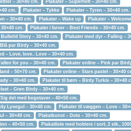
ether – 30×40 cm.
Plakater – Superhelt – 30×40 cm.
0×40 cm.
Plakater – Tykke
Plakater – Tyren – 30×40 cm.
wn – 30×40 cm.
Plakater – Wake up
Plakater – Welcome
– 30×40 cm.
Plakater i farver – Best Friends – 30×40 cm.
 Bullshit Story – 30×40 cm.
Plakater med dyr – Falling – 
 Blå par Birdy – 30×40 cm.
d – Love, love.. Love – 30×40 cm.
Fallen for you – 30×40 cm.
Plakater online – Pink par Bird
lland – 50×70 cm.
Plakater online – Stars pastel – 30×40 c
Lady – 30×40 cm.
Plakater til børn – Birdy Turkis – 30×40 
elset – Grøn Birdy – 30×40 cm.
– Sig det med bogstaver – 40×50 cm.
irdy Lysegul – 30×40 cm.
Plakater til væggen – Love – 30×
ul – 30×40 cm.
Plakatkunst – Dots – 30×40 cm.
ion – 40×50 cm.
Plakatliste med holdere i sort, 2 stk., 10