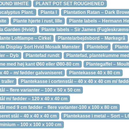
OUND WHITE
PLANT POT SET ROUGHENED
ucalyptus Plant.
Planta I
Plantation Ratan – Dark Brow
ite
Plante hjerte i rust, lille
Plante labels – Hermann H
lla Garden (Hvid)
Plante labels – Sir James (Fugleskræms
lante Loftlampe – Cirkel
Plante/arbejdsbord – Mørkegrå
te Display Sort Hvid Mosaik Mønster
Plantebor
Plante
ler – Dyb
Plantefad rundt
Plantefad, plantekumme med
me med høj kant Ø60 eller Ø80-80 cm
Plantegaffel – Moult
x 40 – m/ fødder galvaniseret
Plantekasse 40 x 80 cm
traller
Plantekasse i cortenstål – 40 x 40 x 40 cm m/ fødd
ål – flere varianter – 100 x 50 x 50 cm
tål m/ fødder – 120 x 40 x 40 cm
tål med 9 cm fødder – flere varianter-100 x 100 x 80 cm
eret stål – 40 x 40 x 40 cm
Plantekasse i metal – Sort – 
uminium – 100 x 100 x 100 cm