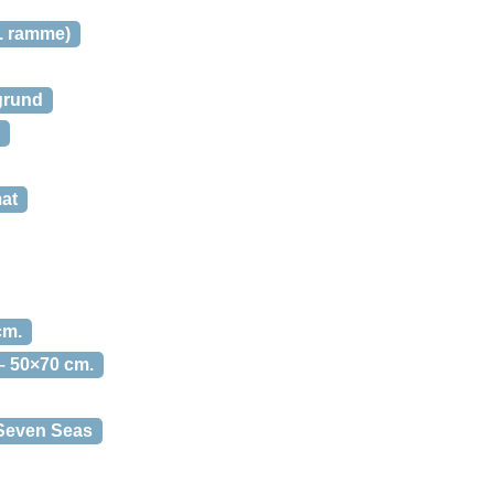
l. ramme)
grund
at
cm.
 – 50×70 cm.
, Seven Seas