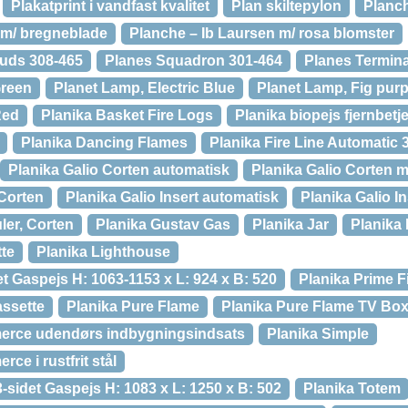
Plakatprint i vandfast kvalitet
Plan skiltepylon
Planc
 m/ bregneblade
Planche – Ib Laursen m/ rosa blomster
ouds 308-465
Planes Squadron 301-464
Planes Termina
Green
Planet Lamp, Electric Blue
Planet Lamp, Fig purp
Red
Planika Basket Fire Logs
Planika biopejs fjernbetj
Planika Dancing Flames
Planika Fire Line Automatic 
Planika Galio Corten automatisk
Planika Galio Corten 
 Corten
Planika Galio Insert automatisk
Planika Galio I
ler, Corten
Planika Gustav Gas
Planika Jar
Planika 
tte
Planika Lighthouse
t Gaspejs H: 1063-1153 x L: 924 x B: 520
Planika Prime F
assette
Planika Pure Flame
Planika Pure Flame TV Bo
erce udendørs indbygningsindsats
Planika Simple
ce i rustfrit stål
3-sidet Gaspejs H: 1083 x L: 1250 x B: 502
Planika Totem