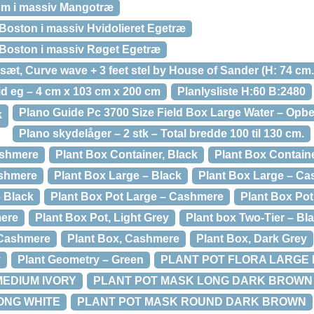
cm i massiv Mangotræ
oston i massiv Hvidolieret Egetræ
Boston i massiv Røget Egetræ
æt, Curve wave + 3 feet stel by House of Sander (H: 74 cm. 
id eg – 4 cm x 103 cm x 200 cm
Planlysliste H:60 B:2480
Plano Guide Pc 3700 Size Field Box Large Water – Opb
k
Plano skydelåger – 2 stk – Total bredde 100 til 130 cm.
ashmere
Plant Box Container, Black
Plant Box Contain
ashmere
Plant Box Large – Black
Plant Box Large – C
– Black
Plant Box Pot Large – Cashmere
Plant Box Pot
mere
Plant Box Pot, Light Grey
Plant box Two-Tier – Bl
 Cashmere
Plant Box, Cashmere
Plant Box, Dark Grey
y
Plant Geometry – Green
PLANT POT FLORA LARGE
MEDIUM IVORY
PLANT POT MASK LONG DARK BROWN
ONG WHITE
PLANT POT MASK ROUND DARK BROWN