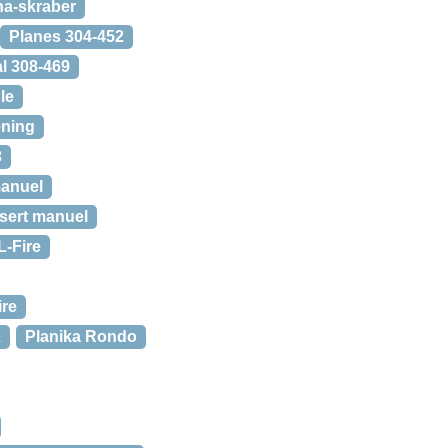
ha-skraber
Planes 304-452
l 308-469
le
ening
3
manuel
nsert manuel
L-Fire
ire
x
Planika Rondo