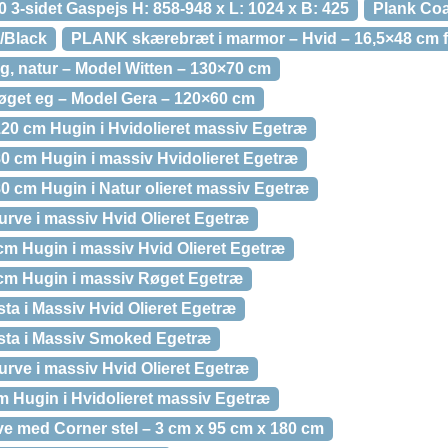
0 3-sidet Gaspejs H: 858-948 x L: 1024 x B: 425
Plank Coa
/Black
PLANK skærebræt i marmor – Hvid – 16,5×48 cm f
g, natur – Model Witten – 130×70 cm
røget eg – Model Gera – 120×60 cm
20 cm Hugin i Hvidolieret massiv Egetræ
0 cm Hugin i massiv Hvidolieret Egetræ
0 cm Hugin i Natur olieret massiv Egetræ
rve i massiv Hvid Olieret Egetræ
m Hugin i massiv Hvid Olieret Egetræ
cm Hugin i massiv Røget Egetræ
ta i Massiv Hvid Olieret Egetræ
sta i Massiv Smoked Egetræ
rve i massiv Hvid Olieret Egetræ
 Hugin i Hvidolieret massiv Egetræ
ve med Corner stel – 3 cm x 95 cm x 180 cm