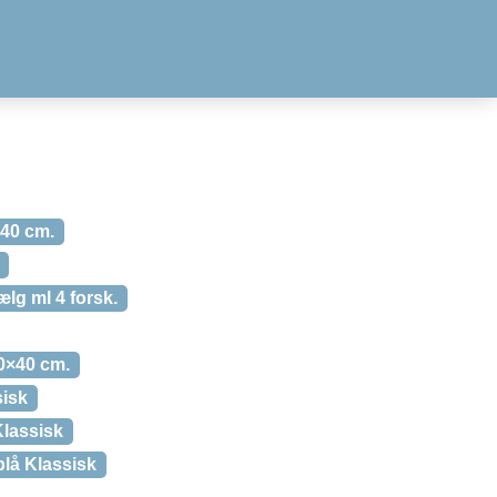
×40 cm.
ælg ml 4 forsk.
30×40 cm.
sisk
Klassisk
lå Klassisk