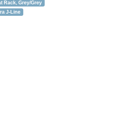
t Rack, Grey/Grey
ra J-Line