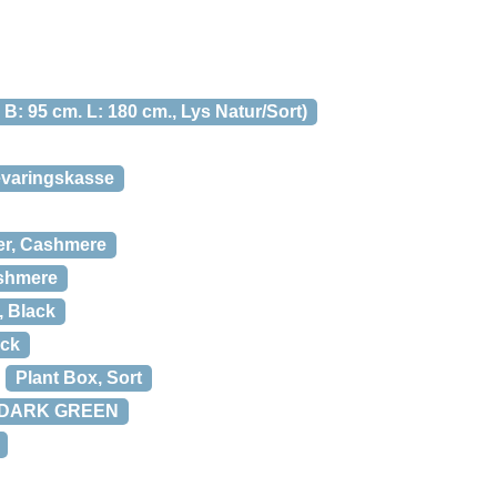
B: 95 cm. L: 180 cm., Lys Natur/Sort)
evaringskasse
er, Cashmere
ashmere
, Black
ack
Plant Box, Sort
 DARK GREEN