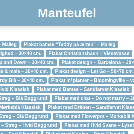
Manteufel
– Maileg
Plakat bamse “Teddy på ærten” – Maileg
lighed – 30×40 cm.
Plakat Christianshavn – Vissevasse
Up and Down – 30×40 cm.
Plakat design – Barcelona – 30
le & male – 30×40 cm.
Plakat design – Let Go – 50×70 cm.
Birdy Blå – 30×40 cm.
Plakat m/ planter – Bloomingville – v
vid Klassisk
Plakat med Bamse – Sandfarvet Klassisk
Streg – Blå Baggrund
Plakat med citat – Do not marry – 
Mørkeblå Klassisk
Plakat med Dråben – Sandfarvet Klas
Streg – Blå Baggrund
Plakat med Flowerpot – Mørkeblå 
 – Streg – Hvid Baggrund
Plakat med Hvid Svane – Lyseb