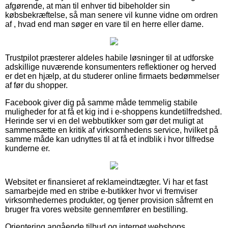
afgørende, at man til enhver tid bibeholder sin
købsbekræftelse, så man senere vil kunne vidne om ordren
af , hvad end man søger en vare til en herre eller dame.
Trustpilot præsterer aldeles habile løsninger til at udforske
adskillige nuværende konsumenters reflektioner og herved
er det en hjælp, at du studerer online firmaets bedømmelser
af før du shopper.
Facebook giver dig på samme måde temmelig stabile
muligheder for at få et kig ind i e-shoppens kundetilfredshed.
Herinde ser vi en del webbutikker som gør det muligt at
sammensætte en kritik af virksomhedens service, hvilket på
samme måde kan udnyttes til at få et indblik i hvor tilfredse
kunderne er.
Websitet er finansieret af reklameindtægter. Vi har et fast
samarbejde med en stribe e-butikker hvor vi fremviser
virksomhedernes produkter, og tjener provision såfremt en
bruger fra vores website gennemfører en bestilling.
Orientering angående tilbud og internet webshops