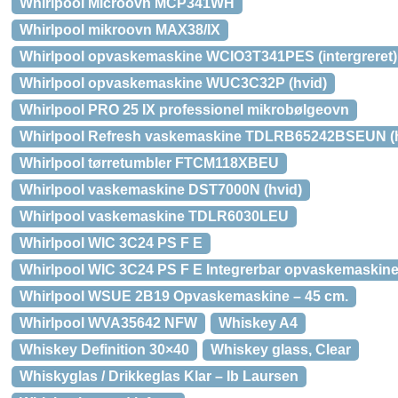
Whirlpool Microovn MCP341WH
Whirlpool mikroovn MAX38/IX
Whirlpool opvaskemaskine WCIO3T341PES (intergreret)
Whirlpool opvaskemaskine WUC3C32P (hvid)
Whirlpool PRO 25 IX professionel mikrobølgeovn
Whirlpool Refresh vaskemaskine TDLRB65242BSEUN (h
Whirlpool tørretumbler FTCM118XBEU
Whirlpool vaskemaskine DST7000N (hvid)
Whirlpool vaskemaskine TDLR6030LEU
Whirlpool WIC 3C24 PS F E
Whirlpool WIC 3C24 PS F E Integrerbar opvaskemaskin
Whirlpool WSUE 2B19 Opvaskemaskine – 45 cm.
Whirlpool WVA35642 NFW
Whiskey A4
Whiskey Definition 30×40
Whiskey glass, Clear
Whiskyglas / Drikkeglas Klar – Ib Laursen