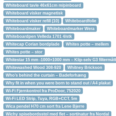
Whiteboard tavle 46x61cm m/pinboard
Whiteboard visker magnetisk
Whiteboard visker refill (10)
Whiteboardfolie
Whiteboardmaker
Whiteboardmarker Wera
Whiteboardpen Velleda 1701 4/stk
Whitecap Corian bordplade
Whites potte – mellem
Whites potte – stor
Whitestar 15 mm -1000×1000 mm – Klip-selv G3 filtermåt
Whitewashed Wood 308-920
Whitney Brickson
Who’s behind the curtain – Badeforhæng
Why fit in when you were born to stand out / A4 plakat
Wi-Fi Fjernkontrol fra ProDoor, 752020
Wi-Fi LED Strip, Tuya, RGB+CCT, 5m
Wica pendel H70 cm sort fra Lene Bjerre
Wichy spisebordsstol med flet – sort/natur fra Nordal