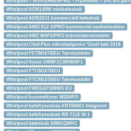
Whirlpool – WVA35642NFW2 – Fryseskab – 2+2 års gara
Whirlpool ADN140W minikøleskab
Whirlpool ADN2031 kommercielt køleskab
Whirlpool AWG 812 S/PRO kommerciel vaskemaskine
Whirlpool AWZ 8HPS/PRO industritørretumbler
Whirlpool Chef Plus mikrobølgeovn *Godt køb 2018
Whirlpool FCTM107BEU Tørretumbler
Whirlpool fryser UW8F1CWHBNF1
Whirlpool FTCM107BEU
Whirlpool FTCM107BEU Tørretumbler
Whirlpool FWDG97168WS EU
Whirlpool kummefryser W204FO
Whirlpool kølefryseskab ART66001 Integreret
Whirlpool kølefryseskab W5 711E W 1
Whirlpool køleskab SW81QWH1