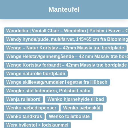
Manteufel
Wendelbo | Ventall Chair – Wendelbo | Polster / Farve – 
Wendy hynde/pude, multifarvet, 145×65 cm fra Bloomingv
Wenge – Natur Kortstav – 42mm Massiv træ bordplade
Wenge Helstav/gennemgående – 42 mm Massiv træ bor
Wenge Kortstav forbandt – 42mm Massiv træ bordplade
Wenge naturolie bordplade
Wenge skillevæg/rumdeler i egetræ fra Hübsch
Wengler stol Indendørs, Polished natur
Wenja rullebord
Wenko hjørnehylde til bad
Wenko sæbedispenser
Wenko sæbeskål
Wenko tandkrus
Wenko toiletbørste
Wera hvilestol + fodskammel