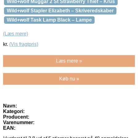
Wild+wolf Muggar 2 St Strawberry Thief – Krus
Wild+wolf Stapler Elizabeth – Skriveredskaber
Wild+wolf Task Lamp Black – Lampe
(Læs mere)
kr.
(Vis fragtpris)
Læs mere »
Køb nu »
Navn:
Kategori:
Producent:
Varenummer:
EAN: