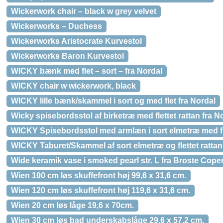
Wickerwork chair – black w grey velvet
Wickerworks – Duchess
Wickerworks Aristocrate Kurvestol
Wickerworks Baron Kurvestol
WICKY bænk med flet – sort – fra Nordal
WICKY chair w wickerwork, black
WICKY lille bænk/skammel i sort og med flet fra Nordal
Wicky spisebordsstol af birketræ med flettet rattan fra N
WICKY Spisebordsstol med armlæn i sort elmetræ med fle
WICKY Taburet/Skammel af sort elmetræ og flettet rattan
Wide keramik vase i smoked pearl str. L fra Broste Cop
Wien 100 cm løs skuffefront høj 99,6 x 31,6 cm.
Wien 120 cm løs skuffefront høj 119,6 x 31,6 cm.
Wien 20 cm løs låge 19,6 x 70cm.
Wien 30 cm løs bad underskabslåge 29,6 x 57,2 cm.