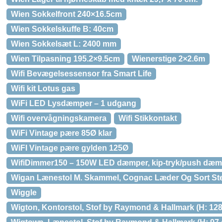
Wien Sokkelfront 240×16.5cm
Wien Sokkelskuffe B: 40cm
Wien Sokkelsæt L: 2400 mm
Wien Tilpasning 195.2×9.5cm
Wienerstige 2×2.6m
Wifi Bevægelsessensor fra Smart Life
Wifi kit Lotus gas
WiFi LED Lysdæmper – 1 udgang
Wifi overvågningskamera
Wifi Stikkontakt
WiFi Vintage pære 85Ø klar
WiFI Vintage pære gylden 125Ø
WifiDimmer150 – 150W LED dæmper, kip-tryk/push dæmp
Wigan Lænestol M. Skammel, Cognac Læder Og Sort Ste
Wiggle
Wigton, Kontorstol, Stof by Raymond & Hallmark (H: 128 