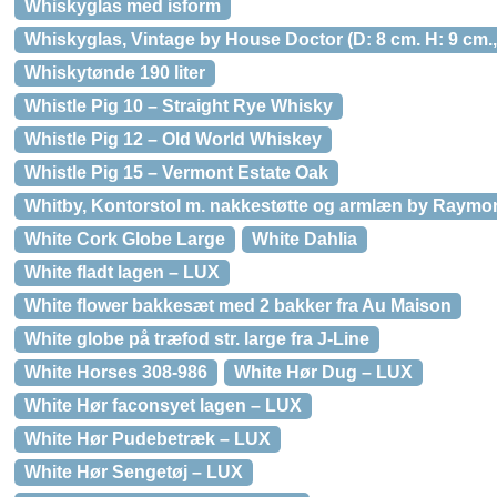
Whiskyglas med isform
Whiskyglas, Vintage by House Doctor (D: 8 cm. H: 9 cm.,
Whiskytønde 190 liter
Whistle Pig 10 – Straight Rye Whisky
Whistle Pig 12 – Old World Whiskey
Whistle Pig 15 – Vermont Estate Oak
Whitby, Kontorstol m. nakkestøtte og armlæn by Raymond
White Cork Globe Large
White Dahlia
White fladt lagen – LUX
White flower bakkesæt med 2 bakker fra Au Maison
White globe på træfod str. large fra J-Line
White Horses 308-986
White Hør Dug – LUX
White Hør faconsyet lagen – LUX
White Hør Pudebetræk – LUX
White Hør Sengetøj – LUX