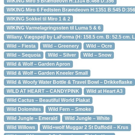
WIKING Miro 5 Brændeovn H:1314 B:468 D:356
WIKING Miro 6 Fedtsten Brændeovn H:1351 B:545 D:35
WIKING Sokkel til Miro 1 & 2
WIKING Varmelagringssten til Luma 5 & 6
Wilany, Vægspejl by LaForma (H: 158.5 cm. B: 52.5 cm. L:
Wild – Fiesta
Wild – Greenery
Wild – Ocre
Wild – Sequoia
Wild – Silver
Wild – Snow
Wild & Wolf – Garden Apron
Wild & Wolf – Garden Kneeler Small
Wild & Woofy Water Bottle & Travel Bowl – Drikkeflaske
WILD AT HEART – CANDYPINK
Wild at Heart A3
Wild Cactus – Beautiful World Plakat
Wild Dolomites
Wild Fern – Smoke
Wild Jungle – Emerald
Wild Jungle – White
Wild Willows
Wild+wolf Muggar 2 St Daffodil – Krus