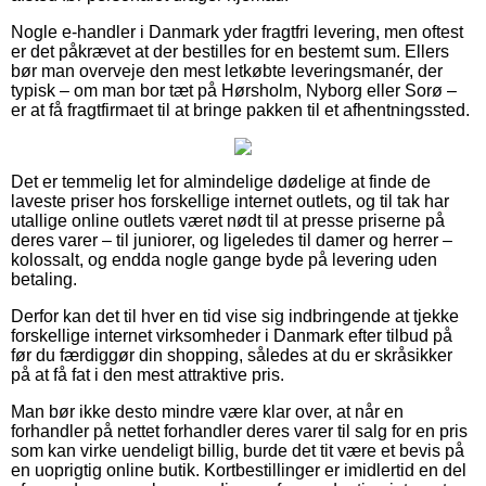
Nogle e-handler i Danmark yder fragtfri levering, men oftest
er det påkrævet at der bestilles for en bestemt sum. Ellers
bør man overveje den mest letkøbte leveringsmanér, der
typisk – om man bor tæt på Hørsholm, Nyborg eller Sorø –
er at få fragtfirmaet til at bringe pakken til et afhentningssted.
Det er temmelig let for almindelige dødelige at finde de
laveste priser hos forskellige internet outlets, og til tak har
utallige online outlets været nødt til at presse priserne på
deres varer – til juniorer, og ligeledes til damer og herrer –
kolossalt, og endda nogle gange byde på levering uden
betaling.
Derfor kan det til hver en tid vise sig indbringende at tjekke
forskellige internet virksomheder i Danmark efter tilbud på
før du færdiggør din shopping, således at du er skråsikker
på at få fat i den mest attraktive pris.
Man bør ikke desto mindre være klar over, at når en
forhandler på nettet forhandler deres varer til salg for en pris
som kan virke uendeligt billig, burde det tit være et bevis på
en uoprigtig online butik. Kortbestillinger er imidlertid en del