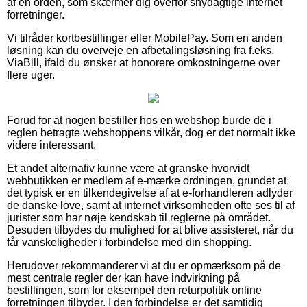
af en orden, som skærmer dig overfor snydagtige internet
forretninger.
Vi tilråder kortbestillinger eller MobilePay. Som en anden
løsning kan du overveje en afbetalingsløsning fra f.eks.
ViaBill, ifald du ønsker at honorere omkostningerne over
flere uger.
Forud for at nogen bestiller hos en webshop burde de i
reglen betragte webshoppens vilkår, dog er det normalt ikke
videre interessant.
Et andet alternativ kunne være at granske hvorvidt
webbutikken er medlem af e-mærke ordningen, grundet at
det typisk er en tilkendegivelse af at e-forhandleren adlyder
de danske love, samt at internet virksomheden ofte ses til af
jurister som har nøje kendskab til reglerne på området.
Desuden tilbydes du mulighed for at blive assisteret, når du
får vanskeligheder i forbindelse med din shopping.
Herudover rekommanderer vi at du er opmærksom på de
mest centrale regler der kan have indvirkning på
bestillingen, som for eksempel den returpolitik online
forretningen tilbyder. I den forbindelse er det samtidig