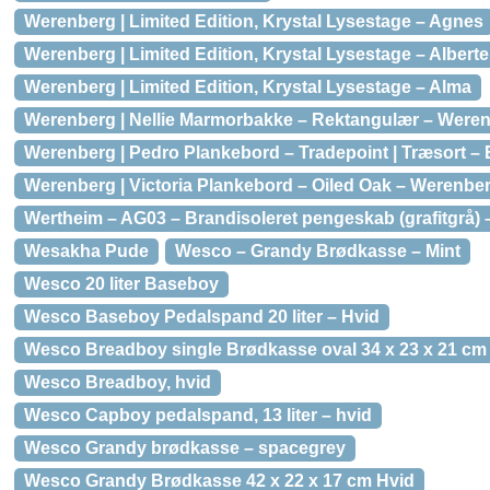
Werenberg | Limited Edition, Krystal Lysestage – Agnes
Werenberg | Limited Edition, Krystal Lysestage – Alberte
Werenberg | Limited Edition, Krystal Lysestage – Alma
Werenberg | Nellie Marmorbakke – Rektangulær – Weren
Werenberg | Pedro Plankebord – Tradepoint | Træsort – E
Werenberg | Victoria Plankebord – Oiled Oak – Werenberg 
Wertheim – AG03 – Brandisoleret pengeskab (grafitgrå) 
Wesakha Pude
Wesco – Grandy Brødkasse – Mint
Wesco 20 liter Baseboy
Wesco Baseboy Pedalspand 20 liter – Hvid
Wesco Breadboy single Brødkasse oval 34 x 23 x 21 c
Wesco Breadboy, hvid
Wesco Capboy pedalspand, 13 liter – hvid
Wesco Grandy brødkasse – spacegrey
Wesco Grandy Brødkasse 42 x 22 x 17 cm Hvid