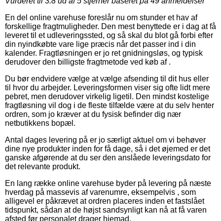
Vurderet til
3.8
ud af 5 stjerner baseret på
49
anmeldelser
En del online varehuse foreslår nu om stunder et hav af
forskellige fragtmuligheder. Den mest benyttede er i dag at få
leveret til et udleveringssted, og så skal du blot gå forbi efter
din nyindkøbte vare lige præcis når det passer ind i din
kalender. Fragtløsningen er jo ret gnidningsløs, og typisk
derudover den billigste fragtmetode ved køb af .
Du bør endvidere vælge at vælge afsending til dit hus eller
til hvor du arbejder. Leveringsformen viser sig ofte lidt mere
pebret, men derudover virkelig ligetil. Den mindst kostelige
fragtløsning vil dog i de fleste tilfælde være at du selv henter
ordren, som jo kræver at du fysisk befinder dig nær
netbutikkens bopæl.
Antal dages levering på er jo særligt aktuel om vi behøver
dine nye produkter inden for få dage, så i det øjemed er det
ganske afgørende at du ser den anslåede leveringsdato for
det relevante produkt.
En lang række online varehuse byder på levering på næste
hverdag på massevis af varenumre, eksempelvis , som
alligevel er påkrævet at ordren placeres inden et fastslået
tidspunkt, sådan at de højst sandsynligt kan nå at få varen
afsted før personalet drager hjemad.