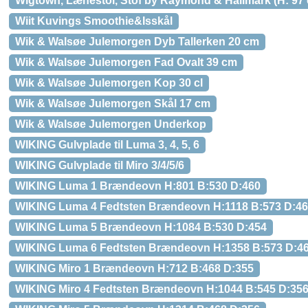
Wigtown, Lænestol, Stof by Raymond & Hallmark (H: 97 cm
Wiit Kuvings Smoothie&Isskål
Wik & Walsøe Julemorgen Dyb Tallerken 20 cm
Wik & Walsøe Julemorgen Fad Ovalt 39 cm
Wik & Walsøe Julemorgen Kop 30 cl
Wik & Walsøe Julemorgen Skål 17 cm
Wik & Walsøe Julemorgen Underkop
WIKING Gulvplade til Luma 3, 4, 5, 6
WIKING Gulvplade til Miro 3/4/5/6
WIKING Luma 1 Brændeovn H:801 B:530 D:460
WIKING Luma 4 Fedtsten Brændeovn H:1118 B:573 D:4
WIKING Luma 5 Brændeovn H:1084 B:530 D:454
WIKING Luma 6 Fedtsten Brændeovn H:1358 B:573 D:4
WIKING Miro 1 Brændeovn H:712 B:468 D:355
WIKING Miro 4 Fedtsten Brændeovn H:1044 B:545 D:35