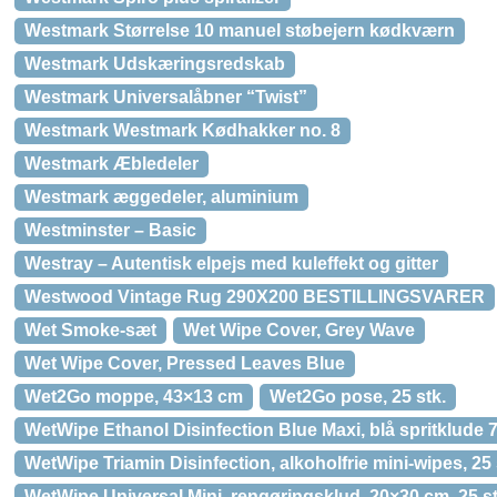
Westmark Størrelse 10 manuel støbejern kødkværn
Westmark Udskæringsredskab
Westmark Universalåbner “Twist”
Westmark Westmark Kødhakker no. 8
Westmark Æbledeler
Westmark æggedeler, aluminium
Westminster – Basic
Westray – Autentisk elpejs med kuleffekt og gitter
Westwood Vintage Rug 290X200 BESTILLINGSVARER
Wet Smoke-sæt
Wet Wipe Cover, Grey Wave
Wet Wipe Cover, Pressed Leaves Blue
Wet2Go moppe, 43×13 cm
Wet2Go pose, 25 stk.
WetWipe Ethanol Disinfection Blue Maxi, blå spritklude 7
WetWipe Triamin Disinfection, alkoholfrie mini-wipes, 25 
WetWipe Universal Mini, rengøringsklud, 20×30 cm, 25 st