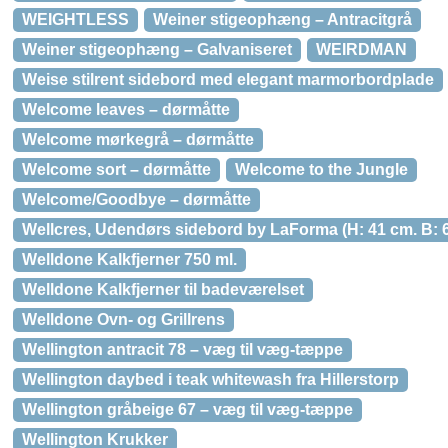
WEIGHTLESS
Weiner stigeophæng – Antracitgrå
Weiner stigeophæng – Galvaniseret
WEIRDMAN
Weise stilrent sidebord med elegant marmorbordplade
Welcome leaves – dørmåtte
Welcome mørkegrå – dørmåtte
Welcome sort – dørmåtte
Welcome to the Jungle
Welcome/Goodbye – dørmåtte
Wellcres, Udendørs sidebord by LaForma (H: 41 cm. B: 65
Welldone Kalkfjerner 750 ml.
Welldone Kalkfjerner til badeværelset
Welldone Ovn- og Grillrens
Wellington antracit 78 – væg til væg-tæppe
Wellington daybed i teak whitewash fra Hillerstorp
Wellington gråbeige 67 – væg til væg-tæppe
Wellington Krukker