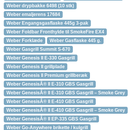
Weber drypbakke 6498 (10 stk)
Weber emaljerens 17684
Weber Engangsgasflaske 445g 3-pak
Weber Foldbar Fronthylde til SmokeFire EX4
Weber Forklæde
Weber Gasflaske 445 g.
Weber Gasgrill Summit S-670
Weber Genesis II E-330 Gasgrill
Weber Genesis II grillplade
Weber Genesis II Premium grillberæk
Weber GenesisÂ® II E-310 GBS Gasgrill
Weber GenesisÂ® II E-310 GBS Gasgrill – Smoke Grey
Weber GenesisÂ® II E-410 GBS Gasgrill
Weber GenesisÂ® II E-410 GBS Gasgrill – Smoke Grey
Weber GenesisÂ® II EP-335 GBS Gasgrill
Weber Go-Anywhere brikette / kulgrill