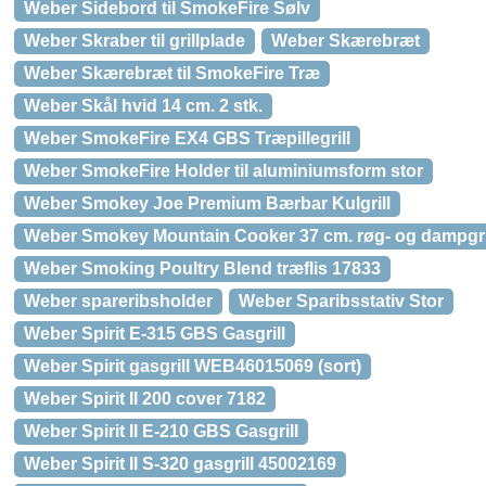
Weber Sidebord til SmokeFire Sølv
Weber Skraber til grillplade
Weber Skærebræt
Weber Skærebræt til SmokeFire Træ
Weber Skål hvid 14 cm. 2 stk.
Weber SmokeFire EX4 GBS Træpillegrill
Weber SmokeFire Holder til aluminiumsform stor
Weber Smokey Joe Premium Bærbar Kulgrill
Weber Smokey Mountain Cooker 37 cm. røg- og dampgri
Weber Smoking Poultry Blend træflis 17833
Weber spareribsholder
Weber Sparibsstativ Stor
Weber Spirit E-315 GBS Gasgrill
Weber Spirit gasgrill WEB46015069 (sort)
Weber Spirit II 200 cover 7182
Weber Spirit II E-210 GBS Gasgrill
Weber Spirit II S-320 gasgrill 45002169