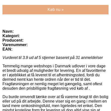
Køb nu »
Navn:
Kategori:
Producent:
Varenummer:
EAN:
Vurderet til
3.9
ud af 5 stjerner baseret på
31
anmeldelser
Temmelig mange webshops i Danmark udlover i vore dage
et bredt udvalg af muligheder for levering. En af favoritterne
er i øjeblikket at få leveret til et afhentningssted, fordi du
dermed nemt kan hente ordren når der er tid til det.
Fragtløsningen er nemlig meget let gængelig, samt oftest
desuden den prisbilligste fragtløsning ved køb af .
Du burde omvendt tænke over at få varerne bragt til din bolig
eller ud på dit arbejde. Denne viser sig en gang i mellem en
tand mere omkostningsfuld, men ligeledes ret enkel. Den
mindst kostelige form for levering vil dog altid vise sig at