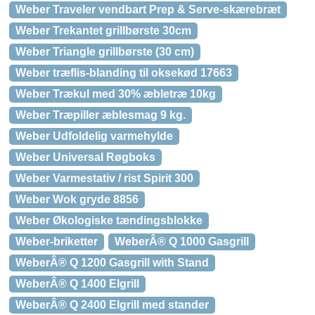
Weber Traveler vendbart Prep & Serve-skærebræt
Weber Trekantet grillbørste 30cm
Weber Triangle grillbørste (30 cm)
Weber træflis-blanding til oksekød 17663
Weber Trækul med 30% æbletræ 10kg
Weber Træpiller æblesmag 9 kg.
Weber Udfoldelig varmehylde
Weber Universal Røgboks
Weber Varmestativ / rist Spirit 300
Weber Wok gryde 8856
Weber Økologiske tændingsblokke
Weber-briketter
WeberÂ® Q 1000 Gasgrill
WeberÂ® Q 1200 Gasgrill with Stand
WeberÂ® Q 1400 Elgrill
WeberÂ® Q 2400 Elgrill med stander