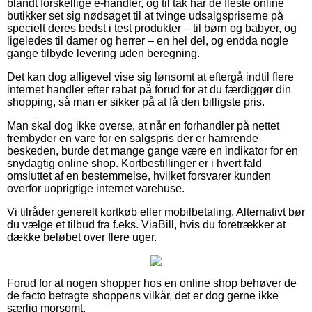
blandt forskellige e-handler, og til tak har de fleste online
butikker set sig nødsaget til at tvinge udsalgspriserne på
specielt deres bedst i test produkter – til børn og babyer, og
ligeledes til damer og herrer – en hel del, og endda nogle
gange tilbyde levering uden beregning.
Det kan dog alligevel vise sig lønsomt at eftergå indtil flere
internet handler efter rabat på forud for at du færdiggør din
shopping, så man er sikker på at få den billigste pris.
Man skal dog ikke overse, at når en forhandler på nettet
frembyder en vare for en salgspris der er hamrende
beskeden, burde det mange gange være en indikator for en
snydagtig online shop. Kortbestillinger er i hvert fald
omsluttet af en bestemmelse, hvilket forsvarer kunden
overfor uoprigtige internet varehuse.
Vi tilråder generelt kortkøb eller mobilbetaling. Alternativt bør
du vælge et tilbud fra f.eks. ViaBill, hvis du foretrækker at
dække beløbet over flere uger.
Forud for at nogen shopper hos en online shop behøver de
de facto betragte shoppens vilkår, det er dog gerne ikke
særlig morsomt.