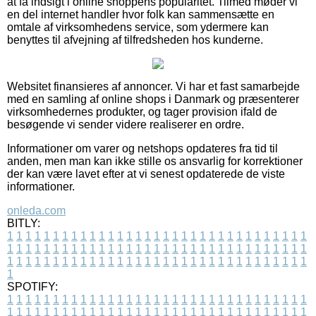
at få indsigt i online shoppens popularitet. Tilmed møder vi
en del internet handler hvor folk kan sammensætte en
omtale af virksomhedens service, som ydermere kan
benyttes til afvejning af tilfredsheden hos kunderne.
Websitet finansieres af annoncer. Vi har et fast samarbejde
med en samling af online shops i Danmark og præsenterer
virksomhedernes produkter, og tager provision ifald de
besøgende vi sender videre realiserer en ordre.
Informationer om varer og netshops opdateres fra tid til
anden, men man kan ikke stille os ansvarlig for korrektioner
der kan være lavet efter at vi senest opdaterede de viste
informationer.
onleda.com
BITLY:
1
1
1
1
1
1
1
1
1
1
1
1
1
1
1
1
1
1
1
1
1
1
1
1
1
1
1
1
1
1
1
1
1
1
1
1
1
1
1
1
1
1
1
1
1
1
1
1
1
1
1
1
1
1
1
1
1
1
1
1
1
1
1
1
1
1
1
1
1
1
1
1
1
1
1
1
1
1
1
1
1
1
1
1
1
1
1
1
1
1
1
1
1
1
1
1
1
1
1
1
SPOTIFY:
1
1
1
1
1
1
1
1
1
1
1
1
1
1
1
1
1
1
1
1
1
1
1
1
1
1
1
1
1
1
1
1
1
1
1
1
1
1
1
1
1
1
1
1
1
1
1
1
1
1
1
1
1
1
1
1
1
1
1
1
1
1
1
1
1
1