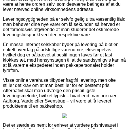
være at hente ordren selv, som desværre betinges af at du
lever nærved online virksomhedens adresse.
Leveringsdygtigheden på er selvfølgelig ultra væsentlig ifald
man behøver dine nye varer om få sekunder, så herved er
det forholdsvis afgørende at man studerer det estimerede
leveringstidspunkt ved den respektive vare.
En masse internet selskaber byder på levering på blot en
enkelt hverdag på adskillige varenumre, eksempelvis ,
hvilket dog er påkrævet at bestillingen laves før et fast
klokkeslæt, med hensynstagen til at de sandsynligvis kan nå
at få varerne ekspederet inden pakkepersonalet holder
fyraften.
Visse online varehuse tilbyder fragtfri levering, men ofte
stiller det krav om at man bestiller for en bestemt pris.
Alternativt skal man udvælge den prisbilligste
leveringsmetode, hvilket typisk – hvad end man bor nær
Aalborg, Varde eller Svenstrup – vil være at få leveret
produkterne til en pakkeshop.
Det er særdeles nemt for enhver at vurdere prisniveauet i