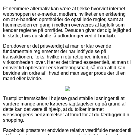
Et nemmere alternativ kan være at tjekke hvorvidt internet
webshoppen er e-mærket medlem, hvilket er en erklæring
om at e-handlen opretholder de opstillede regler, samt at
hjemmesiden en gang i mellem overværes af fagfolk som
kender reglerne på området. Desuden giver det dig lejlighed
til støtte, hvis du skulle få udfordringer ved dit indkøb.
Derudover er det prisværdigt at man er klar over de
fundamentale reglementer der har indflydelse på
transaktionen, f.eks. hvilken returrettighed internet
virksomheden lover. Her er det tilmed essesentielt, at man til
enhver tid opbevarer ens kvitteringsmail, så man altid kan
bevidne sin ordre af , hvad end man søger produkter til en
mand eller kvinde.
Trustpilot fremskaffer i højeste grad stabile løsninger til at
vurdere mange andre køberes iagttagelser og på grund af
dette kan det være til hjælp, at du tolker internet
webshoppens bedømmelser af forud for at du færdiggør din
shopping.
Facebook præsterer endvidere relativt værdifulde metoder til