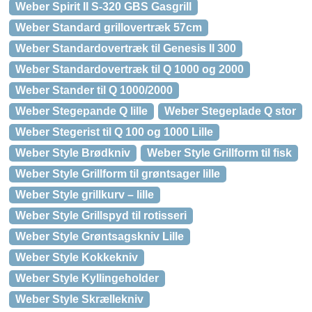
Weber Spirit II S-320 GBS Gasgrill
Weber Standard grillovertræk 57cm
Weber Standardovertræk til Genesis II 300
Weber Standardovertræk til Q 1000 og 2000
Weber Stander til Q 1000/2000
Weber Stegepande Q lille
Weber Stegeplade Q stor
Weber Stegerist til Q 100 og 1000 Lille
Weber Style Brødkniv
Weber Style Grillform til fisk
Weber Style Grillform til grøntsager lille
Weber Style grillkurv – lille
Weber Style Grillspyd til rotisseri
Weber Style Grøntsagskniv Lille
Weber Style Kokkekniv
Weber Style Kyllingeholder
Weber Style Skrællekniv