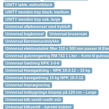
UNITY table, walnut/black
UNITY wooden tray black, medium
UNITY wooden tray oak, large
Universal afløbsrenser med trykluft
Universal bagkonsol
Universal brusersæt
Universal Børstemundstykke
Universal elektrostatisk filter 110 x 300 mm passer til Ele
Universal gulvrengøring RM 743 1 Liter – Kemi til gulvva
Universal Gødning NPK 3-0-6
Universal Havegødning – NPK 16-3-12 – 15 kg
Universal havegødning 15 kg NPK 16-3-12
Universal Imprægnering
Universal indbygnings biopejs på 120 cm – Large
Universal klik-ventil rustfri stål
Universal klikventil – børstet kobber