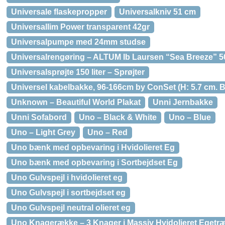
Universale flaskepropper
Universalkniv 51 cm
Universallim Power transparent 42gr
Universalpumpe med 24mm studse
Universalrengøring – ALTUM Ib Laursen “Sea Breeze” 5
Universalsprøjte 150 liter – Sprøjter
Universel kabelbakke, 96-166cm by ConSet (H: 5.7 cm. B:
Unknown – Beautiful World Plakat
Unni Jernbakke
Unni Sofabord
Uno – Black & White
Uno – Blue
Uno – Light Grey
Uno – Red
Uno bænk med opbevaring i Hvidolieret Eg
Uno bænk med opbevaring i Sortbejdset Eg
Uno Gulvspejl i hvidolieret eg
Uno Gulvspejl i sortbejdset eg
Uno Gulvspejl neutral olieret eg
Uno Knagerække – 3 Knager i Massiv Hvidolieret Egetr