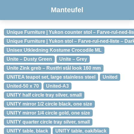
Manteufel
Unique Furniture | Yukon counter stol – Farve-rul-ned-li
Unique Furniture | Yukon stol – Farve-rul-ned-liste – Dar
Unisex Utkledning Kostume Crocodile ML
Unite – Dusty Green
Unite – Grey
Unite Zink greb – Rustfri stål look 160 mm
UNITEA teapot set, large stainless steel
United
United-50 x 70
United-A3
UNITY half circle tray silver, small
UNITY mirror 1/2 circle black, one size
UNITY mirror 1/4 circle gold, one size
UNITY quarter circle tray silver, small
UNITY table, black
UNITY table, oak/black