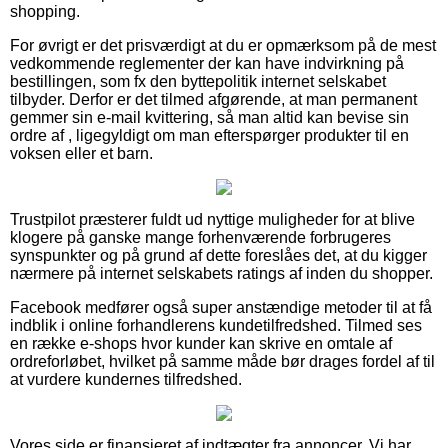
shopping.
For øvrigt er det prisværdigt at du er opmærksom på de mest
vedkommende reglementer der kan have indvirkning på
bestillingen, som fx den byttepolitik internet selskabet
tilbyder. Derfor er det tilmed afgørende, at man permanent
gemmer sin e-mail kvittering, så man altid kan bevise sin
ordre af , ligegyldigt om man efterspørger produkter til en
voksen eller et barn.
Trustpilot præsterer fuldt ud nyttige muligheder for at blive
klogere på ganske mange forhenværende forbrugeres
synspunkter og på grund af dette foreslåes det, at du kigger
nærmere på internet selskabets ratings af inden du shopper.
Facebook medfører også super anstændige metoder til at få
indblik i online forhandlerens kundetilfredshed. Tilmed ses
en række e-shops hvor kunder kan skrive en omtale af
ordreforløbet, hvilket på samme måde bør drages fordel af til
at vurdere kundernes tilfredshed.
Vores side er finansieret af indtægter fra annoncer. Vi har