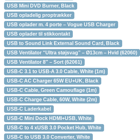
USB Mini DVD Burner, Black
USB opladelig proptrækker
USB oplader m. 4 porte – Vogue USB Charger
USB oplader til stikkontakt
USB to Sound Link External Sound Card, Black
USB Ventilator “Ultra støjsvag” – Ø13cm – Hvid (62060)
USB Ventilator 8″ – Sort (62061)
USB-C 3.1 to USB-A 3.0 Cable, White (1m)
USB-C AC Charger 65W EU+UK, Black
USB-C Cable, Green Camouflage (1m)
USB-C Charge Cable, 60W, White (2m)
USB-C Laderkabel
USB-C Mini Dock HDMI+USB, White
USB-C to 4 xUSB 3.0 Pocket Hub, White
USB-C to USB 3.0 Converter, White