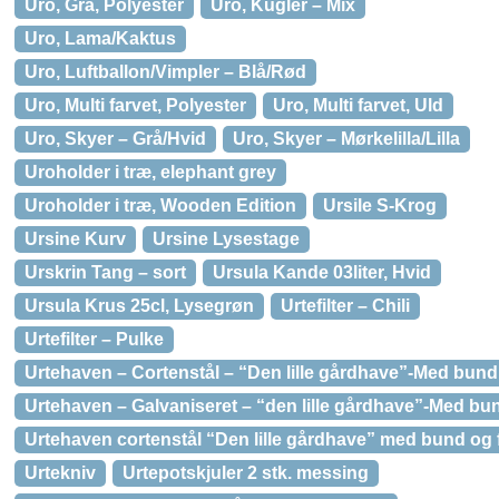
Uro, Grå, Polyester
Uro, Kugler – Mix
Uro, Lama/Kaktus
Uro, Luftballon/Vimpler – Blå/Rød
Uro, Multi farvet, Polyester
Uro, Multi farvet, Uld
Uro, Skyer – Grå/Hvid
Uro, Skyer – Mørkelilla/Lilla
Uroholder i træ, elephant grey
Uroholder i træ, Wooden Edition
Ursile S-Krog
Ursine Kurv
Ursine Lysestage
Urskrin Tang – sort
Ursula Kande 03liter, Hvid
Ursula Krus 25cl, Lysegrøn
Urtefilter – Chili
Urtefilter – Pulke
Urtehaven – Cortenstål – “Den lille gårdhave”-Med bund
Urtehaven – Galvaniseret – “den lille gårdhave”-Med bu
Urtehaven cortenstål “Den lille gårdhave” med bund og
Urtekniv
Urtepotskjuler 2 stk. messing