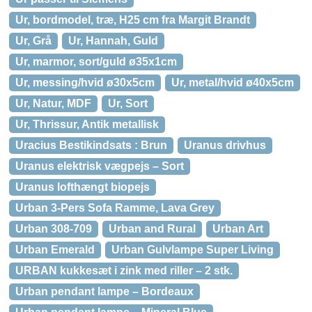
Ur, bordmodel, træ, H25 cm fra Margit Brandt
Ur, Grå
Ur, Hannah, Guld
Ur, marmor, sort/guld ø35x1cm
Ur, messing/hvid ø30x5cm
Ur, metal/hvid ø40x5cm
Ur, Natur, MDF
Ur, Sort
Ur, Thrissur, Antik metallisk
Uracius Bestikindsats : Brun
Uranus drivhus
Uranus elektrisk vægpejs – Sort
Uranus lofthængt biopejs
Urban 3-Pers Sofa Ramme, Lava Grey
Urban 308-709
Urban and Rural
Urban Art
Urban Emerald
Urban Gulvlampe Super Living
URBAN kukkesæt i zink med riller – 2 stk.
Urban pendant lampe – Bordeaux