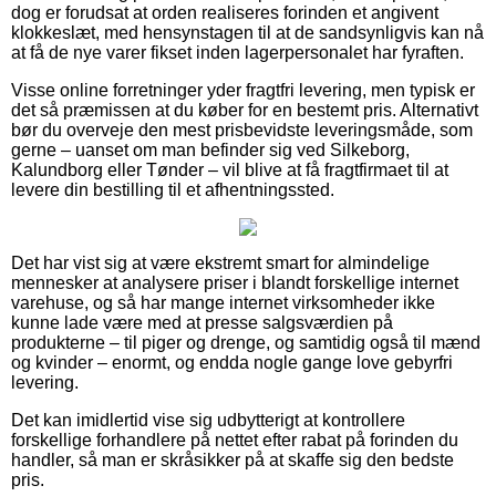
dog er forudsat at orden realiseres forinden et angivent
klokkeslæt, med hensynstagen til at de sandsynligvis kan nå
at få de nye varer fikset inden lagerpersonalet har fyraften.
Visse online forretninger yder fragtfri levering, men typisk er
det så præmissen at du køber for en bestemt pris. Alternativt
bør du overveje den mest prisbevidste leveringsmåde, som
gerne – uanset om man befinder sig ved Silkeborg,
Kalundborg eller Tønder – vil blive at få fragtfirmaet til at
levere din bestilling til et afhentningssted.
Det har vist sig at være ekstremt smart for almindelige
mennesker at analysere priser i blandt forskellige internet
varehuse, og så har mange internet virksomheder ikke
kunne lade være med at presse salgsværdien på
produkterne – til piger og drenge, og samtidig også til mænd
og kvinder – enormt, og endda nogle gange love gebyrfri
levering.
Det kan imidlertid vise sig udbytterigt at kontrollere
forskellige forhandlere på nettet efter rabat på forinden du
handler, så man er skråsikker på at skaffe sig den bedste
pris.