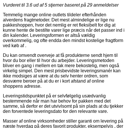
Vurderet til
3.6
ud af 5 stjerner baseret på
29
anmeldelser
Temmelig mange online outlets tildeler efterhånden
alverdens fragtmetoder. Det mest almindelige er lige nu
pakkeshoppen, hvor det nemlig er ret fleksibelt for dig at
kunne hente de bestilte varer lige præcis når det passer ind i
din kalender. Leveringsformen er altså vældig
overkommelig, og ofte endda den mindst kostelige fragtform
ved køb af .
Du kan omvendt overveje at få produkterne sendt hjem til
hvor du bor eller til hvor du arbejder. Leveringsmetoden
bliver en gang i mellem en tak mere bekostelig, men også
virkelig simpel. Den mest prisbevidste leveringsmanér kan
ikke modsiges at være at du selv henter ordren, som
desværre beroer på at du er i kort afstand af online
shoppens adresse.
Leveringstidspunktet på er selvfølgelig usædvanlig
bestemmende når man har behov for pakken med det
samme, så derfor er det utvivlsomt på sin plads at du tjekker
den forventede leveringsdato for den relevante vare.
Masser af online virksomheder stiller garanti om levering på
næste hverdag på deres favorit produkter, eksempelvis , der