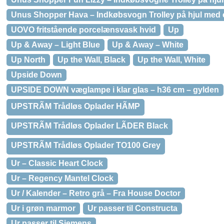
Unus Shopper Hava – Indkøbsvogn Trolley på hjul med
UOVO fritstående porcelænsvask hvid
Up
Up & Away – Light Blue
Up & Away – White
Up North
Up the Wall, Black
Up the Wall, White
Upside Down
UPSIDE DOWN væglampe i klar glas – h36 cm – gylden
UPSTRÃM Trådløs Oplader HÃMP
UPSTRÃM Trådløs Oplader LÃDER Black
UPSTRÃM Trådløs Oplader TO100 Grey
Ur – Classic Heart Clock
Ur – Regency Mantel Clock
Ur / Kalender – Retro grå – Fra House Doctor
Ur i grøn marmor
Ur passer til Constructa
Ur passer til Siemens