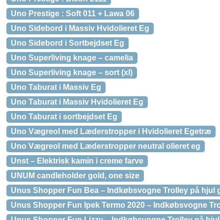
Uno Prestige : Soft 011 + Lawa 06
Uno Sidebord i Massiv Hvidolieret Eg
Uno Sidebord i Sortbejdset Eg
Uno Superliving knage – camelia
Uno Superliving knage – sort (xl)
Uno Taburat i Massiv Eg
Uno Taburat i Massiv Hvidolieret Eg
Uno Taburat i sortbejdset Eg
Uno Vægreol med Læderstropper i Hvidolieret Egetræ
Uno Vægreol med Læderstropper neutral olieret eg
Unst – Elektrisk kamin i creme farve
UNUM candleholder gold, one size
Unus Shopper Fun Bea – Indkøbsvogne Trolley på hjul 
Unus Shopper Fun Ipek Termo 2020 – Indkøbsvogne Troll
Unus Shopper Fun Lizzy – Indkøbsvogne Trolley på hjul