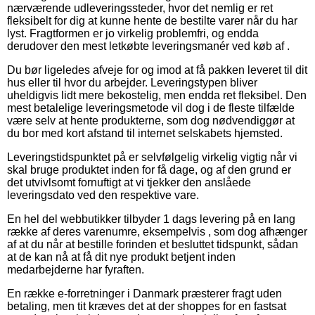
nærværende udleveringssteder, hvor det nemlig er ret
fleksibelt for dig at kunne hente de bestilte varer når du har
lyst. Fragtformen er jo virkelig problemfri, og endda
derudover den mest letkøbte leveringsmanér ved køb af .
Du bør ligeledes afveje for og imod at få pakken leveret til dit
hus eller til hvor du arbejder. Leveringstypen bliver
uheldigvis lidt mere bekostelig, men endda ret fleksibel. Den
mest betalelige leveringsmetode vil dog i de fleste tilfælde
være selv at hente produkterne, som dog nødvendiggør at
du bor med kort afstand til internet selskabets hjemsted.
Leveringstidspunktet på er selvfølgelig virkelig vigtig når vi
skal bruge produktet inden for få dage, og af den grund er
det utvivlsomt fornuftigt at vi tjekker den anslåede
leveringsdato ved den respektive vare.
En hel del webbutikker tilbyder 1 dags levering på en lang
række af deres varenumre, eksempelvis , som dog afhænger
af at du når at bestille forinden et besluttet tidspunkt, sådan
at de kan nå at få dit nye produkt betjent inden
medarbejderne har fyraften.
En række e-forretninger i Danmark præsterer fragt uden
betaling, men tit kræves det at der shoppes for en fastsat