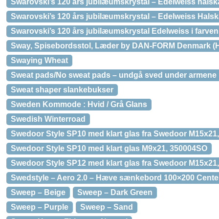
Swarovski’s 120 års jubilæumskrystal – Edelweiss hals
Swarovski’s 120 års jubilæumskrystal – Edelweiss Halskæ
Swarovski’s 120 års jubilæumskrystal Edelweiss i farv
Sway, Spisebordsstol, Læder by DAN-FORM Denmark (H: 
Swaying Wheat
Sweat pads/No sweat pads – undgå sved under armene
Sweat shaper slankebukser
Sweden Kommode : Hvid / Grå Glans
Swedish Winterroad
Swedoor Style SP10 med klart glas fra Swedoor M15x21
Swedoor Style SP10 med klart glas M9x21, 350004SO
Swedoor Style SP12 med klart glas fra Swedoor M15x21
Swedstyle – Aero 2.0 – Hæve sænkebord 100×200 Center
Sweep – Beige
Sweep – Dark Green
Sweep – Purple
Sweep – Sand