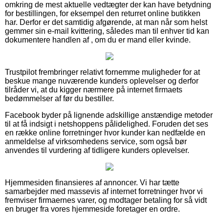
omkring de mest aktuelle vedtægter der kan have betydning
for bestillingen, for eksempel den returret online butikken
har. Derfor er det samtidig afgørende, at man når som helst
gemmer sin e-mail kvittering, således man til enhver tid kan
dokumentere handlen af , om du er mand eller kvinde.
Trustpilot frembringer relativt fornemme muligheder for at
beskue mange nuværende kunders oplevelser og derfor
tilråder vi, at du kigger nærmere på internet firmaets
bedømmelser af før du bestiller.
Facebook byder på lignende adskillige anstændige metoder
til at få indsigt i netshoppens pålidelighed. Foruden det ses
en række online forretninger hvor kunder kan nedfælde en
anmeldelse af virksomhedens service, som også bør
anvendes til vurdering af tidligere kunders oplevelser.
Hjemmesiden finansieres af annoncer. Vi har tætte
samarbejder med massevis af internet forretninger hvor vi
fremviser firmaernes varer, og modtager betaling for så vidt
en bruger fra vores hjemmeside foretager en ordre.