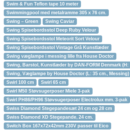
Swim & Fun Teflon tape 10 meter
Swimmingpool med metalramme 305 x 76 cm.
Swing – Green
Swing Caviar
Swing Spisebordsstol Deep Ruby Velour
Swing Spisebordsstol Meteorit Sort Velour
Swing Spisebordsstol Vintage Grå Kunstlæder
Swing væglampe i messing lille fra House Doctor
Swing, Barstol, Kunstlæder by DAN-FORM Denmark (H: 1
Swing, Væglampe by House Doctor (L: 35 cm., Messing)
Swirl 100 cm
Swirl 65 cm
Swirl M50 Støvsugerposer Miele 3-pak
Swirl PH86/PH96 Støvsugerposer Electrolux mm. 3-pak
Swiss Diamond Stegepandesæt 24 cm og 28 cm
Swiss Diamond XD Stegepande, 24 cm.
Switch Box 167x72x42mm 230V passer til Eico