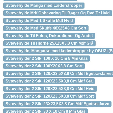
Svævehylde Manga med Læderstropper
Svævehylde Mdf Opbevaring Til Bøger Og Dvd’Er Hvid
Svævehylde Med 1 Skuffe Mdf Hvid
Svævehylde Med Skuffe 48X25X8 Cm Sort
Svævehylde Til Fotos, Dekorationer Og Andet
Svævehylde Til Hjørne 25X25X3,8 Cm Mdf Grå
Svævehylde, Mangatræ med læderstropper by OBUZI (B: 8
Svævehylder 2 Stk. 100 X 10 Cm 8 Mm Glas
Svævehylder 2 Stk. 100X20X3,8 Cm Sort
Svævehylder 2 Stk. 120X23,5X3,8 Cm Mdf Egetræsfarvet
Svævehylder 2 Stk. 120X23,5X3,8 Cm Mdf Grå
Svævehylder 2 Stk. 120X23,5X3,8 Cm Mdf Hvid
Svævehylder 2 Stk. 120X23,5X3,8 Cm Mdf Sort
Svævehylder 2 Stk. 23X23,5X3,8 Cm Mdf Egetræsfarve
Svævehylder 2 Stk. 30 X 10 Cm 8 Mm Glas