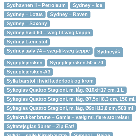
Sydhavnen II – Petroleum
Sydney – Ice
Sydney – Lotus
Sydney – Raven
Sydney – Saxony
Sydney hvid 60 – væg-til-væg tæppe
Sydney Lænestol
Sydney sølv 74 – væg-til-væg tæppe
Sydneyâ¢
Sygeplejersken
Sygeplejersken-50 x 70
Sygeplejersken-A3
Sylla barstol i hvid læderlook og krom
Sylteglas Quattro Stagioni, m. låg, Ø10xH17 cm, 1 L
Sylteglas Quattro Stagioni, m. låg, Ø7,5xH8,3 cm, 150 ml, 
Sylteglas Quattro Stagioni, m. låg, Ø9xH13,6 cm, 500 ml
Syltekrukker brune – Gamle – vælg ml. flere størrelser
Syltetøjsglas åbner – Zip-Eat!
Sylvia – søjle Kirsebærtræ
Symbol – Beige