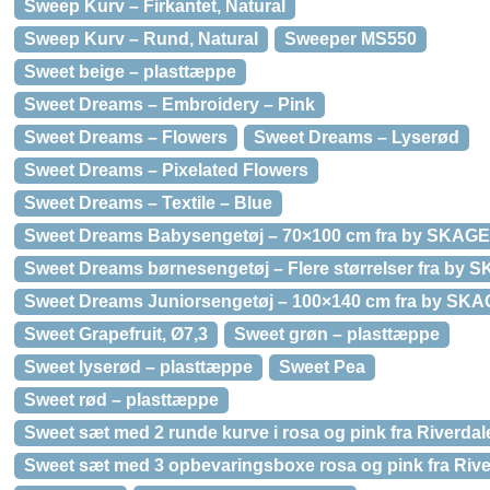
Sweep Kurv – Firkantet, Natural
Sweep Kurv – Rund, Natural
Sweeper MS550
Sweet beige – plasttæppe
Sweet Dreams – Embroidery – Pink
Sweet Dreams – Flowers
Sweet Dreams – Lyserød
Sweet Dreams – Pixelated Flowers
Sweet Dreams – Textile – Blue
Sweet Dreams Babysengetøj – 70×100 cm fra by SKAG
Sweet Dreams børnesengetøj – Flere størrelser fra by
Sweet Dreams Juniorsengetøj – 100×140 cm fra by SK
Sweet Grapefruit, Ø7,3
Sweet grøn – plasttæppe
Sweet lyserød – plasttæppe
Sweet Pea
Sweet rød – plasttæppe
Sweet sæt med 2 runde kurve i rosa og pink fra Riverdal
Sweet sæt med 3 opbevaringsboxe rosa og pink fra Rive