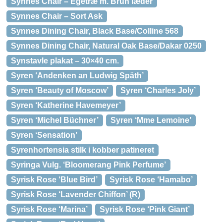
Synnes Chair – Egetræ m. Brun læder
Synnes Chair – Sort Ask
Synnes Dining Chair, Black Base/Colline 568
Synnes Dining Chair, Natural Oak Base/Dakar 0250
Synstavle plakat – 30×40 cm.
Syren ‘Andenken an Ludwig Späth’
Syren ‘Beauty of Moscow’
Syren ‘Charles Joly’
Syren ‘Katherine Havemeyer’
Syren ‘Michel Büchner’
Syren ‘Mme Lemoine’
Syren ‘Sensation’
Syrenhortensia stilk i kobber patineret
Syringa Vulg. ‘Bloomerang Pink Perfume’
Syrisk Rose ‘Blue Bird’
Syrisk Rose ‘Hamabo’
Syrisk Rose ‘Lavender Chiffon’ (R)
Syrisk Rose ‘Marina’
Syrisk Rose ‘Pink Giant’