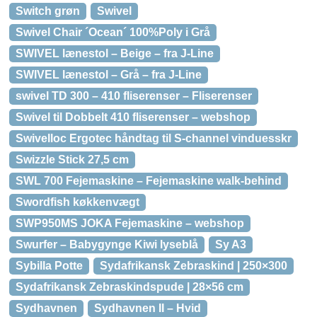
Switch grøn
Swivel
Swivel Chair ´Ocean´ 100%Poly i Grå
SWIVEL lænestol – Beige – fra J-Line
SWIVEL lænestol – Grå – fra J-Line
swivel TD 300 – 410 fliserenser – Fliserenser
Swivel til Dobbelt 410 fliserenser – webshop
Swivelloc Ergotec håndtag til S-channel vinduesskr
Swizzle Stick 27,5 cm
SWL 700 Fejemaskine – Fejemaskine walk-behind
Swordfish køkkenvægt
SWP950MS JOKA Fejemaskine – webshop
Swurfer – Babygynge Kiwi lyseblå
Sy A3
Sybilla Potte
Sydafrikansk Zebraskind | 250×300
Sydafrikansk Zebraskindspude | 28×56 cm
Sydhavnen
Sydhavnen II – Hvid