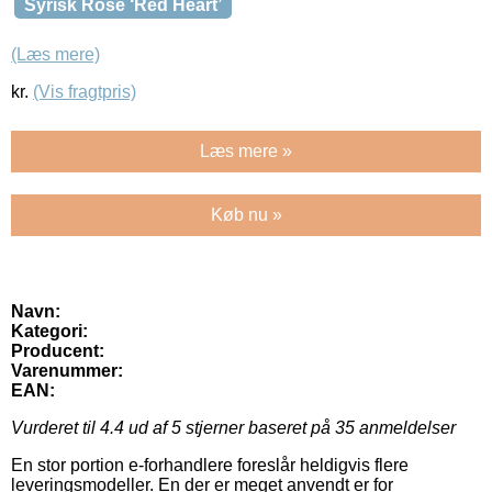
Syrisk Rose ‘Red Heart’
(Læs mere)
kr.
(Vis fragtpris)
Læs mere »
Køb nu »
Navn:
Kategori:
Producent:
Varenummer:
EAN:
Vurderet til
4.4
ud af 5 stjerner baseret på
35
anmeldelser
En stor portion e-forhandlere foreslår heldigvis flere
leveringsmodeller. En der er meget anvendt er for