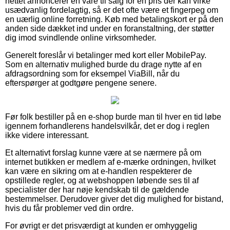
nettet annoncerer en vare til salg for en pris der kan virke
usædvanlig fordelagtig, så er det ofte være et fingerpeg om
en uærlig online forretning. Køb med betalingskort er på den
anden side dækket ind under en foranstaltning, der støtter
dig imod svindlende online virksomheder.
Generelt foreslår vi betalinger med kort eller MobilePay.
Som en alternativ mulighed burde du drage nytte af en
afdragsordning som for eksempel ViaBill, når du
efterspørger at godtgøre pengene senere.
Før folk bestiller på en e-shop burde man til hver en tid løbe
igennem forhandlerens handelsvilkår, det er dog i reglen
ikke videre interessant.
Et alternativt forslag kunne være at se nærmere på om
internet butikken er medlem af e-mærke ordningen, hvilket
kan være en sikring om at e-handlen respekterer de
opstillede regler, og at webshoppen løbende ses til af
specialister der har nøje kendskab til de gældende
bestemmelser. Derudover giver det dig mulighed for bistand,
hvis du får problemer ved din ordre.
For øvrigt er det prisværdigt at kunden er omhyggelig