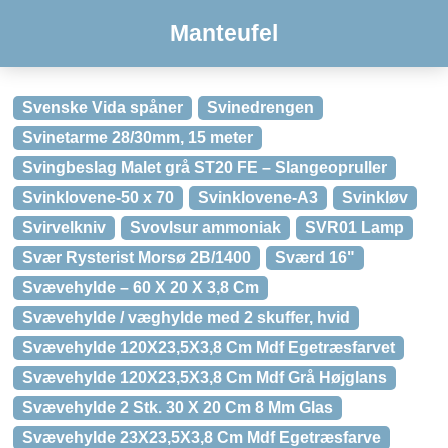
Manteufel
Svenske Vida spåner
Svinedrengen
Svinetarme 28/30mm, 15 meter
Svingbeslag Malet grå ST20 FE – Slangeopruller
Svinklovene-50 x 70
Svinklovene-A3
Svinkløv
Svirvelkniv
Svovlsur ammoniak
SVR01 Lamp
Svær Rysterist Morsø 2B/1400
Sværd 16"
Svævehylde – 60 X 20 X 3,8 Cm
Svævehylde / væghylde med 2 skuffer, hvid
Svævehylde 120X23,5X3,8 Cm Mdf Egetræsfarvet
Svævehylde 120X23,5X3,8 Cm Mdf Grå Højglans
Svævehylde 2 Stk. 30 X 20 Cm 8 Mm Glas
Svævehylde 23X23,5X3,8 Cm Mdf Egetræsfarve